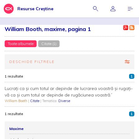
Resurse Creștine
William Booth, maxime, pagina 1
Toate albumele
Citate (1)
DESCHIDE FILTRELE
1 rezultate
1
Lucrați ca și cum totul ar depinde de lucrarea voastră și rugați-
vă ca și cum totul ar depinde de rugăciunea voastră.”
William Booth
|
Citate
| Tematica:
Diverse
1 rezultate
1
Maxime