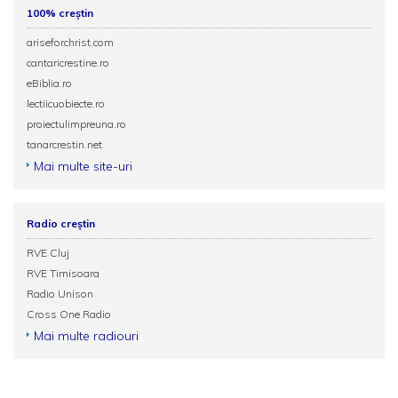
100% creștin
ariseforchrist.com
cantaricrestine.ro
eBiblia.ro
lectiicuobiecte.ro
proiectulimpreuna.ro
tanarcrestin.net
Mai multe site-uri
Radio creștin
RVE Cluj
RVE Timisoara
Radio Unison
Cross One Radio
Mai multe radiouri