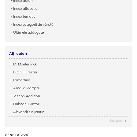
Index autori
Index alfabetic
Index tematic
Index categorii de vârstă
Ultimele adăugate
Alți autori
M. Maeterlinck
Eutih Hurezan
Lamartine
Amalia Margea
Joseph Addison
Dulceanu Victor
Alexandr Soljenitin
Toţi autorii
GENEZA 2:24