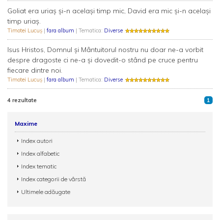
Goliat era uriaş şi-n acelaşi timp mic, David era mic şi-n acelaşi
timp uriaş.
Timotei Lucuş
|
fara album
| Tematica:
Diverse
Isus Hristos, Domnul și Mântuitorul nostru nu doar ne-a vorbit
despre dragoste ci ne-a și dovedit-o stând pe cruce pentru
fiecare dintre noi.
Timotei Lucuş
|
fara album
| Tematica:
Diverse
4 rezultate
1
Maxime
Index autori
Index alfabetic
Index tematic
Index categorii de vârstă
Ultimele adăugate