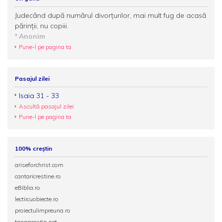
Judecând după numărul divorţurilor, mai mult fug de acasă
părinţii, nu copiii.
Anonim
Pune-l pe pagina ta
Pasajul zilei
Isaia 31 - 33
Ascultă pasajul zilei
Pune-l pe pagina ta
100% creștin
ariseforchrist.com
cantaricrestine.ro
eBiblia.ro
lectiicuobiecte.ro
proiectulimpreuna.ro
tanarcrestin.net