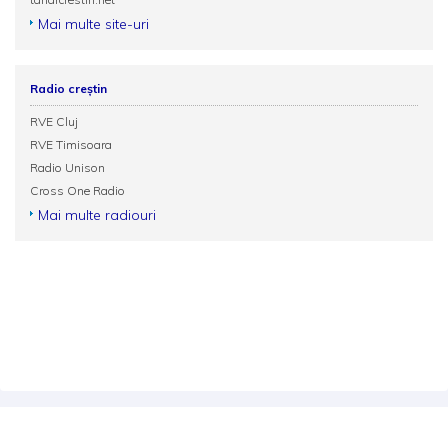
Mai multe site-uri
Radio creștin
RVE Cluj
RVE Timisoara
Radio Unison
Cross One Radio
Mai multe radiouri
Termeni și condiții
Politica de confidențialitate