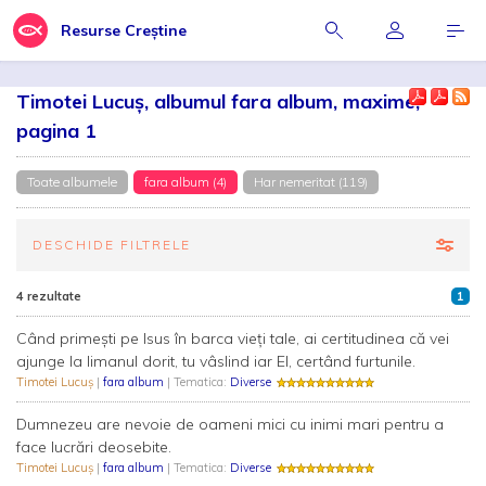
Resurse Creștine
Timotei Lucuş, albumul fara album, maxime,
pagina 1
Toate albumele
fara album (4)
Har nemeritat (119)
DESCHIDE FILTRELE
4 rezultate
1
Când primeşti pe Isus în barca vieţi tale, ai certitudinea că vei
ajunge la limanul dorit, tu vâslind iar El, certând furtunile.
Timotei Lucuş
|
fara album
| Tematica:
Diverse
Dumnezeu are nevoie de oameni mici cu inimi mari pentru a
face lucrări deosebite.
Timotei Lucuş
|
fara album
| Tematica:
Diverse