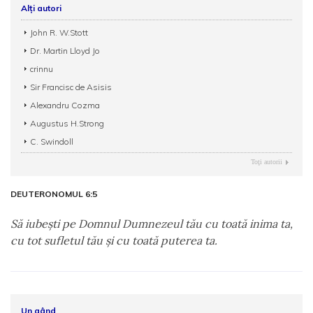
Alți autori
John R. W.Stott
Dr. Martin Lloyd Jo
crinnu
Sir Francisc de Asisis
Alexandru Cozma
Augustus H.Strong
C. Swindoll
Toţi autorii
DEUTERONOMUL 6:5
Să iubeşti pe Domnul Dumnezeul tău cu toată inima ta,
cu tot sufletul tău şi cu toată puterea ta.
Un gând