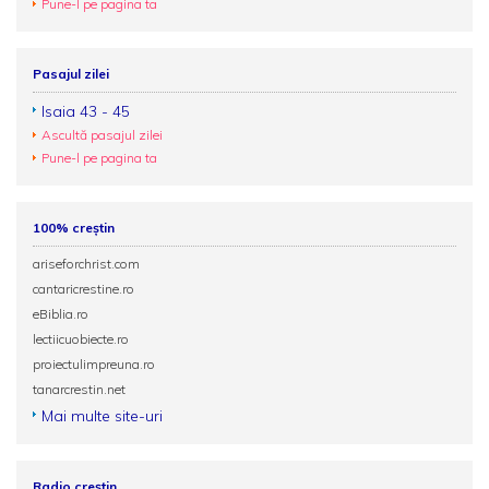
Pune-l pe pagina ta
Pasajul zilei
Isaia 43 - 45
Ascultă pasajul zilei
Pune-l pe pagina ta
100% creștin
ariseforchrist.com
cantaricrestine.ro
eBiblia.ro
lectiicuobiecte.ro
proiectulimpreuna.ro
tanarcrestin.net
Mai multe site-uri
Radio creștin