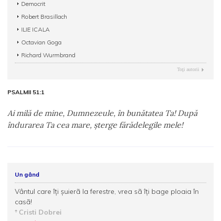
Democrit
Robert Brasillach
ILIE ICALA
Octavian Goga
Richard Wurmbrand
Toţi autorii
PSALMII 51:1
Ai milă de mine, Dumnezeule, în bunătatea Ta! După
îndurarea Ta cea mare, şterge fărădelegile mele!
Un gând
Vântul care îţi şuierã la ferestre, vrea sã îţi bage ploaia în
casã!
Cristi Dobrei