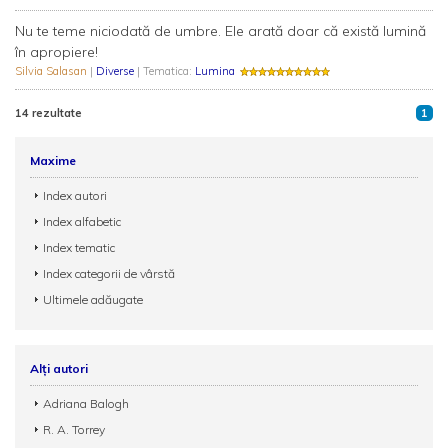
Nu te teme niciodată de umbre. Ele arată doar că există lumină
în apropiere!
Silvia Salasan
|
Diverse
| Tematica:
Lumina
14 rezultate
1
Maxime
Index autori
Index alfabetic
Index tematic
Index categorii de vârstă
Ultimele adăugate
Alți autori
Adriana Balogh
R. A. Torrey