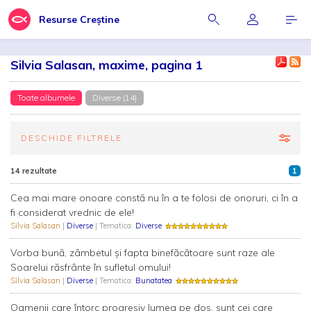
Resurse Creștine
Silvia Salasan, maxime, pagina 1
Toate albumele
Diverse (14)
DESCHIDE FILTRELE
14 rezultate
1
Cea mai mare onoare constă nu în a te folosi de onoruri, ci în a
fi considerat vrednic de ele!
Silvia Salasan
|
Diverse
| Tematica:
Diverse
Vorba bună, zâmbetul şi fapta binefăcătoare sunt raze ale
Soarelui răsfrânte în sufletul omului!
Silvia Salasan
|
Diverse
| Tematica:
Bunatatea
Oamenii care întorc progresiv lumea pe dos, sunt cei care