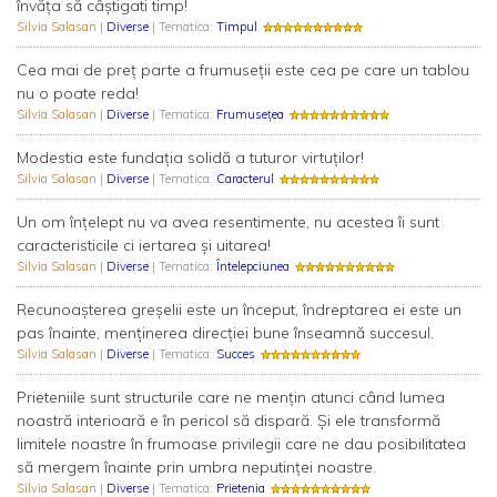
învăţa să câştigati timp!
Silvia Salasan
|
Diverse
| Tematica:
Timpul
Cea mai de preţ parte a frumuseţii este cea pe care un tablou
nu o poate reda!
Silvia Salasan
|
Diverse
| Tematica:
Frumusețea
Modestia este fundaţia solidă a tuturor virtuţilor!
Silvia Salasan
|
Diverse
| Tematica:
Caracterul
Un om înţelept nu va avea resentimente, nu acestea îi sunt
caracteristicile ci iertarea şi uitarea!
Silvia Salasan
|
Diverse
| Tematica:
Întelepciunea
Recunoaşterea greşelii este un început, îndreptarea ei este un
pas înainte, menţinerea direcţiei bune înseamnă succesul.
Silvia Salasan
|
Diverse
| Tematica:
Succes
Prieteniile sunt structurile care ne menţin atunci când lumea
noastră interioară e în pericol să dispară. Şi ele transformă
limitele noastre în frumoase privilegii care ne dau posibilitatea
să mergem înainte prin umbra neputinţei noastre.
Silvia Salasan
|
Diverse
| Tematica:
Prietenia