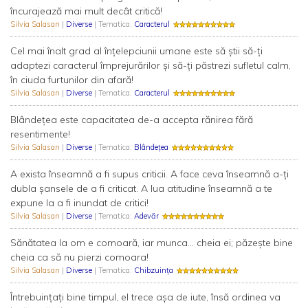
încurajează mai mult decât critică!
Silvia Salasan
|
Diverse
| Tematica:
Caracterul
Cel mai înalt grad al înţelepciunii umane este să ştii să-ţi
adaptezi caracterul împrejurărilor şi să-ţi păstrezi sufletul calm,
în ciuda furtunilor din afară!
Silvia Salasan
|
Diverse
| Tematica:
Caracterul
Blândeţea este capacitatea de-a accepta rănirea fără
resentimente!
Silvia Salasan
|
Diverse
| Tematica:
Blândețea
A exista înseamnă a fi supus criticii. A face ceva înseamnă a-ţi
dubla şansele de a fi criticat. A lua atitudine înseamnă a te
expune la a fi inundat de critici!
Silvia Salasan
|
Diverse
| Tematica:
Adevăr
Sănătatea la om e comoară, iar munca... cheia ei; păzeşte bine
cheia ca să nu pierzi comoara!
Silvia Salasan
|
Diverse
| Tematica:
Chibzuința
Întrebuinţaţi bine timpul, el trece aşa de iute, însă ordinea va