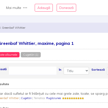
Mai multe
Adaugă
Donează
I. Greenbaf Whittier
 Greenbaf Whittier, maxime, pagina 1
ate albumele
Cugetări (1)
aută
în
Sortează
zultate
ar dacă sufletul ar fi înlănţuit cu cele mai grele zale, toate, se sparg p
reenbaf Whittier
|
Cugetări
| Tematica:
Rugăciunea