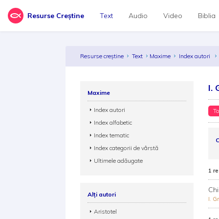
Resurse Creștine
Text
Audio
Video
Biblia
Resurse creștine
Text
Maxime
Index autori
I.
Maxime
Index autori
To
Index alfabetic
Index tematic
C
Index categorii de vârstă
Ultimele adăugate
1 re
Chi
Alți autori
I. G
Aristotel