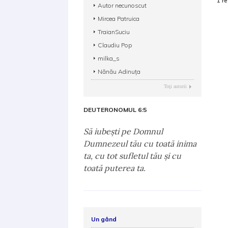
1 re
Autor necunoscut
Mircea Patruica
TraianSuciu
Claudiu Pop
milka_s
Nănău Adinuţa
Toţi autorii
DEUTERONOMUL 6:5
Să iubeşti pe Domnul
Dumnezeul tău cu toată inima
ta, cu tot sufletul tău şi cu
toată puterea ta.
Un gând