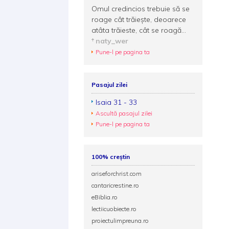
Omul credincios trebuie să se
roage cât trăieşte, deoarece
atâta trăieste, cât se roagă...
naty_wer
Pune-l pe pagina ta
Pasajul zilei
Isaia 31 - 33
Ascultă pasajul zilei
Pune-l pe pagina ta
100% creștin
ariseforchrist.com
cantaricrestine.ro
eBiblia.ro
lectiicuobiecte.ro
proiectulimpreuna.ro