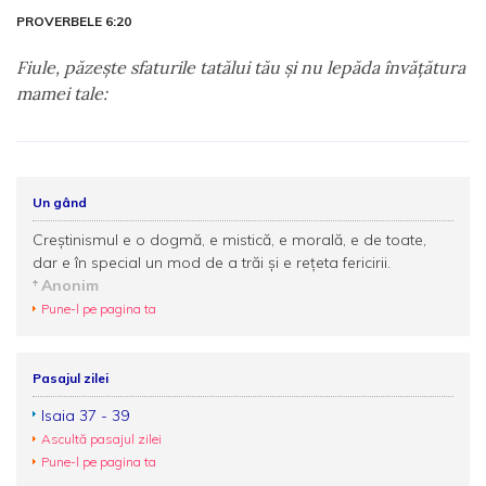
PROVERBELE 6:20
Fiule, păzeşte sfaturile tatălui tău şi nu lepăda învăţătura
mamei tale:
Un gând
Creştinismul e o dogmă, e mistică, e morală, e de toate,
dar e în special un mod de a trăi şi e reţeta fericirii.
Anonim
Pune-l pe pagina ta
Pasajul zilei
Isaia 37 - 39
Ascultă pasajul zilei
Pune-l pe pagina ta