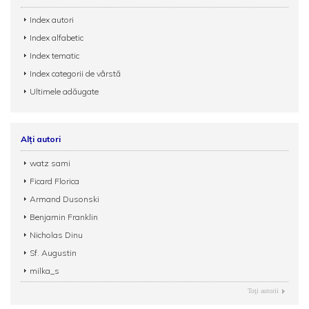
Index autori
Index alfabetic
Index tematic
Index categorii de vârstă
Ultimele adăugate
Alți autori
watz sami
Ficard Florica
Armand Dusonski
Benjamin Franklin
Nicholas Dinu
Sf. Augustin
milka_s
Toţi autorii