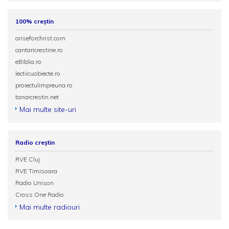
100% creștin
ariseforchrist.com
cantaricrestine.ro
eBiblia.ro
lectiicuobiecte.ro
proiectulimpreuna.ro
tanarcrestin.net
Mai multe site-uri
Radio creștin
RVE Cluj
RVE Timisoara
Radio Unison
Cross One Radio
Mai multe radiouri