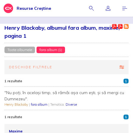
Resurse Creștine
Henry Blackaby, albumul fara album, maxime,
pagina 1
Toate albumele
fara album (1)
DESCHIDE FILTRELE
1 rezultate
1
"Nu poţi, în acelaşi timp, să rămâi aşa cum eşti, şi să mergi cu
Dumnezeu".
Henry Blackaby
|
fara album
| Tematica:
Diverse
1 rezultate
1
Maxime