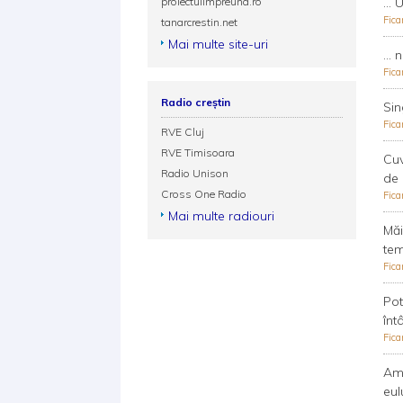
proiectulimpreuna.ro
...
Fica
tanarcrestin.net
Mai multe site-uri
...
Fica
Radio creștin
Sin
Fica
RVE Cluj
RVE Timisoara
Cuv
Radio Unison
de 
Cross One Radio
Fica
Mai multe radiouri
Măi
tem
Fica
Pot
înt
Fica
Am 
eulu