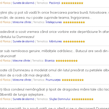
rd Florica
|
Sunete de alarmă
| Tematica:
Pocăință
știnii știu și pot să vadă în orice încercarea partea bună, folositoare,
ercări, de aceea, nu-i poate cuprinde teama, îngrijorarea...
rd Florica
|
Miresme sfinte
| Tematica:
Întelepciunea
adevărat a sosit vremea când orice vorbire este deșertăciune în afar
ântului lui Dumnezeu!
rd Florica
|
Sunete de alarmă
| Tematica:
Mântuirea
ar sub nemiloasa geruire, mlădițele odrăslesc... Butucul are sevă din
druncinat!
rd Florica
|
Miesme sfinte
| Tematica:
Biserica
 poate că Dumnezeu a modelat omul din lutul presărat cu petalele alb
itori de a rodi cât mai degrabă...
rd Florica
|
Miresme sfinte
| Tematica:
Frumusețea
ţi lăsa condeiul nemângâiat şi lipsit de dragostea mâinii tale căci la
ălbenită de lunga aşteptare...
rd Florica
|
Sunete de alarmă
| Tematica:
Slujba Domnului
itaţia specială, la o nouă viaţă, ne-o oferă şi ne-o descoperă Dumnez