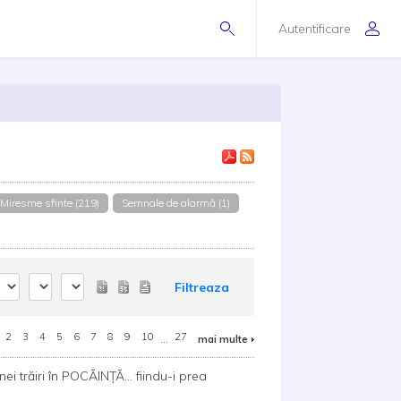
Autentificare
Miresme sfinte (219)
Semnale de alarmă (1)
Filtreaza
2
3
4
5
6
7
8
9
10
...
27
mai multe
i trăiri în POCĂINȚĂ... fiindu-i prea