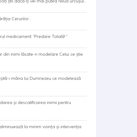
poţi ştii dacă-ţi vei mai putea relua urcuşul...
răţia Cerurilor...
rul medicament: 'Predare Totală! '
din inimi lăsate-n modelare Celui ce ştie
ârşită-i mâna lui Dumnezeu ce modelează
odarea şi descalificarea inimii pentru
diminuează la minim voința și intervenția