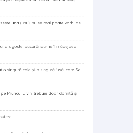
lipseşte una (unu), nu se mai poate vorbi de
ar al dragostei bucurându-ne în nădejdea
ât o singură cale şi-o singură 'uşă' care Se
pe Pruncul Divin, trebuie doar dorinţă şi
putere...