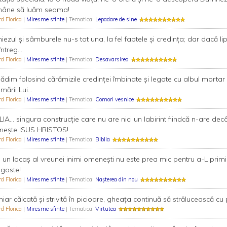
mâne să luăm seama!
rd Florica
|
Miresme sfinte
| Tematica:
Lepadare de sine
 miezul şi sâmburele nu-s tot una, la fel faptele şi credinţa; dar dacă 
ntreg...
rd Florica
|
Miresme sfinte
| Tematica:
Desavarsirea
 clădim folosind cărămizile credinţei îmbinate şi legate cu albul mort
mării Lui...
rd Florica
|
Miresme sfinte
| Tematica:
Comori vesnice
LIA... singura construcţie care nu are nici un labirint fiindcă n-are dec
meşte ISUS HRISTOS!
rd Florica
|
Miresme sfinte
| Tematica:
Biblia
i un locaş al vreunei inimi omeneşti nu este prea mic pentru a-L primi 
goste!
rd Florica
|
Miresme sfinte
| Tematica:
Nașterea din nou
 chiar călcată şi strivită în picioare, gheaţa continuă să strălucească cu 
rd Florica
|
Miresme sfinte
| Tematica:
Virtutea