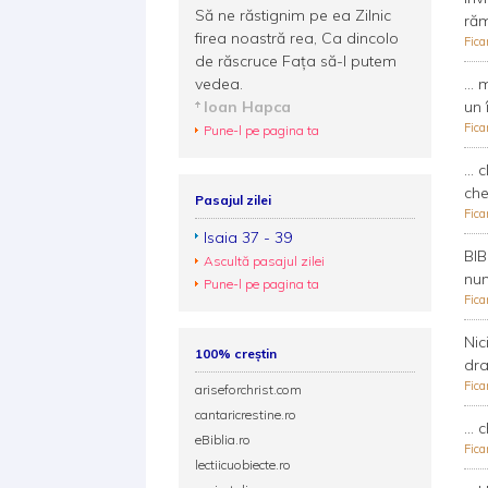
Să ne răstignim pe ea Zilnic
ră
firea noastră rea, Ca dincolo
Fica
de răscruce Fața să-I putem
vedea.
...
Ioan Hapca
un î
Fica
Pune-l pe pagina ta
...
che
Pasajul zilei
Fica
Isaia 37 - 39
BIB
Ascultă pasajul zilei
nu
Pune-l pe pagina ta
Fica
Nic
100% creștin
dra
Fica
ariseforchrist.com
cantaricrestine.ro
...
eBiblia.ro
Fica
lectiicuobiecte.ro