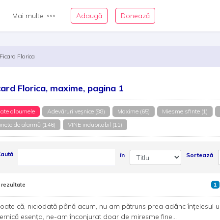
Mai multe
Adaugă
Donează
Ficard Florica
card Florica, maxime, pagina 1
ate albumele
Adevăruri veşnice (88)
Maxime (65)
Miesme sfinte (1)
nete de alarmă (146)
VINE indubitabil (11)
aută
în
Sortează
 rezultate
1
 poate că, niciodată până acum, nu am pătruns prea adânc înțelesul une
ernică esența, ne-am înconjurat doar de miresme fine...