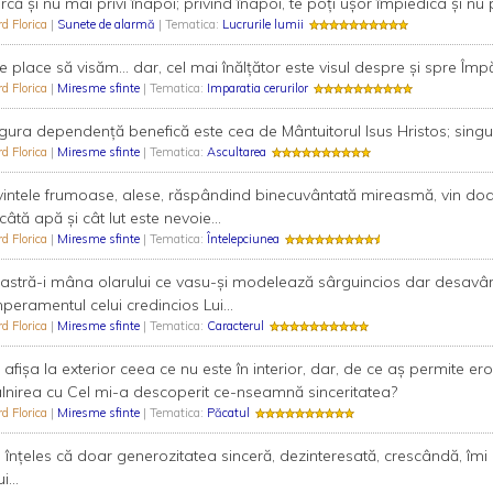
 Urcă şi nu mai privi înapoi; privind înapoi, te poţi uşor împiedica şi nu 
rd Florica
|
Sunete de alarmă
| Tematica:
Lucrurile lumii
 ne place să visăm... dar, cel mai înălţător este visul despre şi spre Împă
rd Florica
|
Miresme sfinte
| Tematica:
Imparatia cerurilor
gura dependenţă benefică este cea de Mântuitorul Isus Hristos; singu
rd Florica
|
Miresme sfinte
| Tematica:
Ascultarea
intele frumoase, alese, răspândind binecuvântată mireasmă, vin doar 
câtă apă şi cât lut este nevoie...
rd Florica
|
Miresme sfinte
| Tematica:
Întelepciunea
astră-i mâna olarului ce vasu-şi modelează sârguincios dar desav
peramentul celui credincios Lui...
rd Florica
|
Miresme sfinte
| Tematica:
Caracterul
 afişa la exterior ceea ce nu este în interior, dar, de ce aş permite er
âlnirea cu Cel mi-a descoperit ce-nseamnă sinceritatea?
rd Florica
|
Miresme sfinte
| Tematica:
Păcatul
înțeles că doar generozitatea sinceră, dezinteresată, crescândă, îmi 
i...