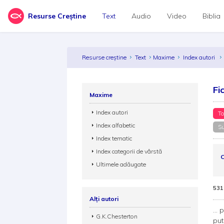
Resurse Creștine
Text
Audio
Video
Biblia
Resurse creștine
Text
Maxime
Index autori
Fi
Maxime
Index autori
To
Index alfabetic
Su
Index tematic
Index categorii de vârstă
C
Ultimele adăugate
531
Alți autori
...
G.K.Chesterton
put