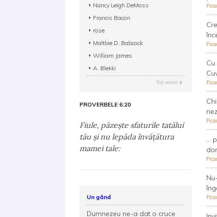
Nancy Leigh DeMoss
Fica
Francis Bacon
Cre
rose
înc
Maltbie D. Babcock
Fica
William James
Cu 
A. Blekki
Cuv
Fica
Toţi autorii
Chi
PROVERBELE 6:20
nez
Fica
Fiule, păzeşte sfaturile tatălui
tău şi nu lepăda învăţătura
...
mamei tale:
dor
Fica
Nu-
îng
Un gând
Fica
Dumnezeu ne-a dat o cruce
Inv