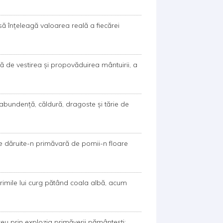
 să înțeleagă valoarea reală a fiecărei
ă de vestirea și propovăduirea mântuirii, a
 abundență, căldură, dragoste și tărie de
e dăruite-n primăvară de pomii-n floare
crimile lui curg pătând coala albă, acum
eu prin explozia primăverii pământeşti;