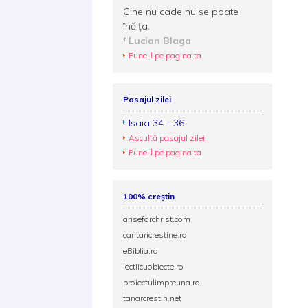
Cine nu cade nu se poate
înălţa.
Lucian Blaga
Pune-l pe pagina ta
Pasajul zilei
Isaia 34 - 36
Ascultă pasajul zilei
Pune-l pe pagina ta
100% creștin
ariseforchrist.com
cantaricrestine.ro
eBiblia.ro
lectiicuobiecte.ro
proiectulimpreuna.ro
tanarcrestin.net