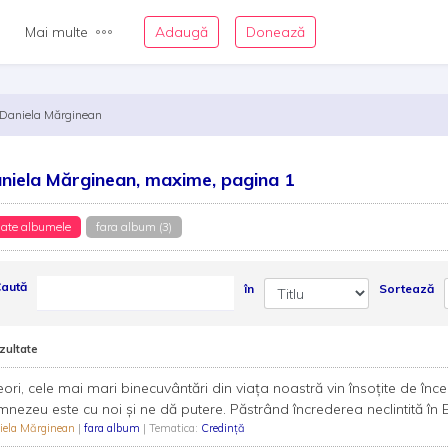
Mai multe
Adaugă
Donează
Daniela Mărginean
niela Mărginean, maxime, pagina 1
ate albumele
fara album (3)
aută
în
Sortează
zultate
ori, cele mai mari binecuvântări din viața noastră vin însoțite de încer
nezeu este cu noi și ne dă putere. Păstrând încrederea neclintită în E
iela Mărginean
|
fara album
| Tematica:
Credință