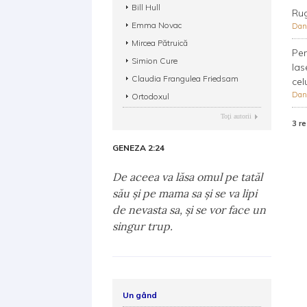
Bill Hull
Rug
Emma Novac
Dan
Mircea Pătruică
Pen
Simion Cure
las
Claudia Frangulea Friedsam
celu
Dan
Ortodoxul
Toţi autorii
3 re
GENEZA 2:24
De aceea va lăsa omul pe tatăl
său şi pe mama sa şi se va lipi
de nevasta sa, şi se vor face un
singur trup.
Un gând