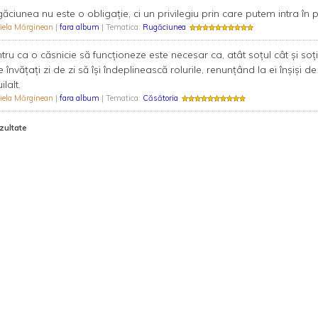
ăciunea nu este o obligație, ci un privilegiu prin care putem intra în
iela Mărginean
|
fara album
| Tematica:
Rugăciunea
tru ca o căsnicie să funcționeze este necesar ca, atât soțul cât și s
e învățați zi de zi să își îndeplinească rolurile, renunțând la ei înșiși
ilalt.
iela Mărginean
|
fara album
| Tematica:
Căsătoria
zultate