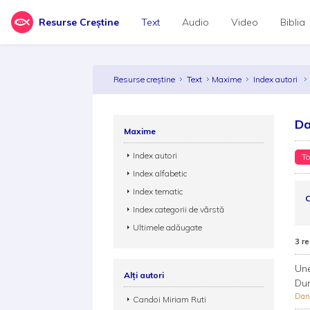
Resurse Creștine
Text
Audio
Video
Biblia
Resurse creștine
Text
Maxime
Index autori
Da
Maxime
Index autori
To
Index alfabetic
Index tematic
C
Index categorii de vârstă
Ultimele adăugate
3 re
Une
Alți autori
Dum
Dan
Candoi Miriam Ruti