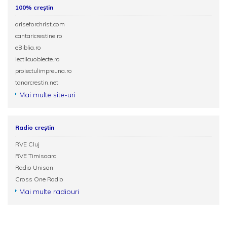
100% creștin
ariseforchrist.com
cantaricrestine.ro
eBiblia.ro
lectiicuobiecte.ro
proiectulimpreuna.ro
tanarcrestin.net
Mai multe site-uri
Radio creștin
RVE Cluj
RVE Timisoara
Radio Unison
Cross One Radio
Mai multe radiouri