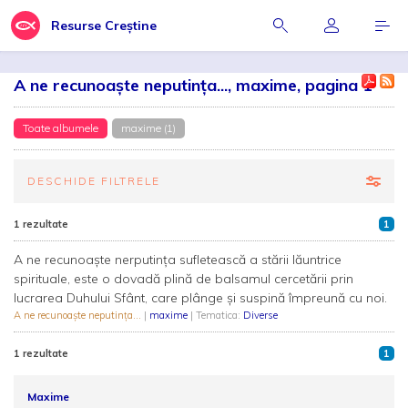
Resurse Creștine
A ne recunoaşte neputinţa..., maxime, pagina 1
Toate albumele
maxime (1)
DESCHIDE FILTRELE
1 rezultate
1
A ne recunoaşte nerputinţa sufletească a stării lăuntrice
spirituale, este o dovadă plină de balsamul cercetării prin
lucrarea Duhului Sfânt, care plânge şi suspină împreună cu noi.
A ne recunoaşte neputinţa...
|
maxime
| Tematica:
Diverse
1 rezultate
1
Maxime