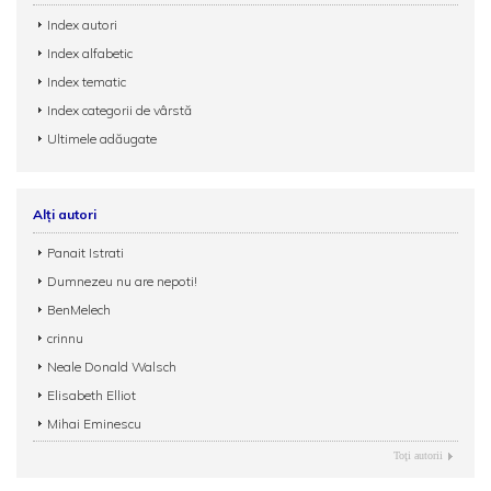
Index autori
Index alfabetic
Index tematic
Index categorii de vârstă
Ultimele adăugate
Alți autori
Panait Istrati
Dumnezeu nu are nepoti!
BenMelech
crinnu
Neale Donald Walsch
Elisabeth Elliot
Mihai Eminescu
Toţi autorii