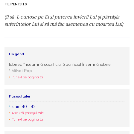
FILIPENI 3:10
Şi să-L cunosc pe El şi puterea învierii Lui şi părtăşia
suferinţelor Lui şi să mă fac asemenea cu moartea Lui;
Un gând
Iubirea înseamnă sacrificiu! Sacrificiul însemnă iubire!
Mihai Pop
Pune-l pe pagina ta
Pasajul zilei
Isaia 40 - 42
Ascultă pasajul zilei
Pune-l pe pagina ta