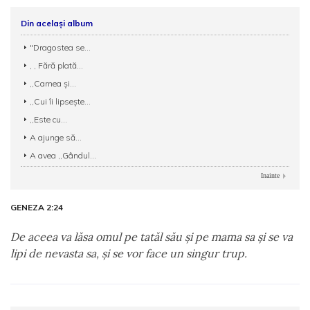
Din același album
"Dragostea se...
, , Fără plată...
,,Carnea și...
,,Cui îi lipsește...
,,Este cu...
A ajunge să...
A avea ,,Gândul...
Inainte
GENEZA 2:24
De aceea va lăsa omul pe tatăl său şi pe mama sa şi se va
lipi de nevasta sa, şi se vor face un singur trup.