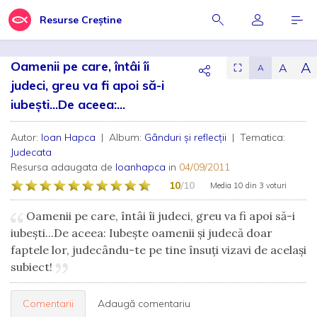
Resurse Creștine
Oamenii pe care, întâi îi
A
A
⛶
A
judeci, greu va fi apoi să-i
iubești...De aceea:...
Autor:
Ioan Hapca
| Album:
Gânduri și reflecții
| Tematica:
Judecata
Resursa adaugata de
Ioanhapca
in
04/09/2011
10
/10
Media
10
din
3 voturi
Oamenii pe care, întâi îi judeci, greu va fi apoi să-i
iubești...De aceea: Iubește oamenii și judecă doar
faptele lor, judecându-te pe tine însuți vizavi de același
subiect!
Comentarii
Adaugă comentariu