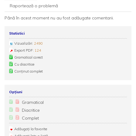
Raportează o problemă
Până în acest moment nu au fost adăugate comentarii.
Statistici
Vizualizări:
2490
Export PDF:
124
Gramatical corect
Cu diacritice
Conținut complet
Opțiuni
Gramatical
Diacritice
Complet
Adăugați la favorite
Adăugați într-o listă