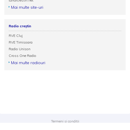
tanarcrestin.net
Mai multe site-uri
Radio creștin
RVE Cluj
RVE Timisoara
Radio Unison
Cross One Radio
Mai multe radiouri
Termeni și condiții
Politica de confidențialitate