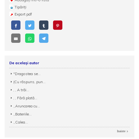
Tipăriți
Export pdf
De același autor
"Dragostea se...
(Cu răspuns, pun...
, , A trăi...
, , Fără plată...
,,Aruncarea cu...
,,Bateriile...
,,Calea...
Inainte