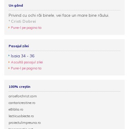
Un gând
Privind cu ochi rãi binele, vei face un mare bine rãului.
Cristi Dobrei
Pune-l pe pagina ta
Pasajul zilei
Isaia 34 - 36
Ascultă pasajul zilei
Pune-l pe pagina ta
100% creștin
ariseforchrist.com
cantaricrestine.ro
eBiblia.ro
lectiicuobiecte.ro
proiectulimpreuna.ro