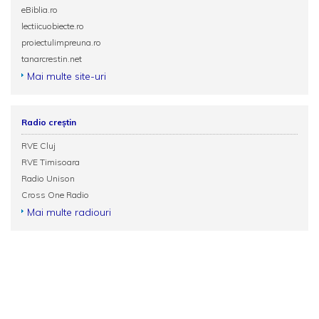
eBiblia.ro
lectiicuobiecte.ro
proiectulimpreuna.ro
tanarcrestin.net
Mai multe site-uri
Radio creștin
RVE Cluj
RVE Timisoara
Radio Unison
Cross One Radio
Mai multe radiouri