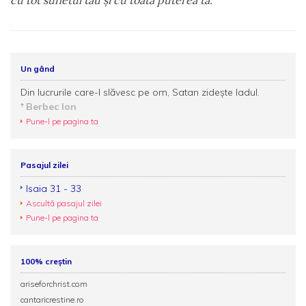
cu tot sufletul tău şi cu toată puterea ta.
Un gând
Din lucrurile care-l slăvesc pe om, Satan zidește Iadul.
Berbec Ion
Pune-l pe pagina ta
Pasajul zilei
Isaia 31 - 33
Ascultă pasajul zilei
Pune-l pe pagina ta
100% creștin
ariseforchrist.com
cantaricrestine.ro