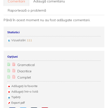
Comentarii
Adaugă comentariu
Raportează o problemă
Până în acest moment nu au fost adăugate comentarii.
Statistici
Vizualizări:
111
Opțiuni
Gramatical
Diacritice
Complet
Adăugați la favorite
Adăugați într-o listă
Tipăriți
Export pdf