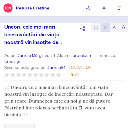
Resurse Creștine
Uneori, cele mai mari
A
A
⛶
A
binecuvântări din viața
noastră vin însoțite de...
Autor:
Daniela Mărginean
| Album:
fara album
| Tematica:
Credință
Resursa adaugata de
Daniela94
in
02/07/2026
0
/10
Uneori, cele mai mari binecuvântări din viața
noastră vin însoțite de încercări neașteptate. Dar,
prin toate, Dumnezeu este cu noi și ne dă putere.
Păstrând încrederea neclintită în El, vom avea
biruință.