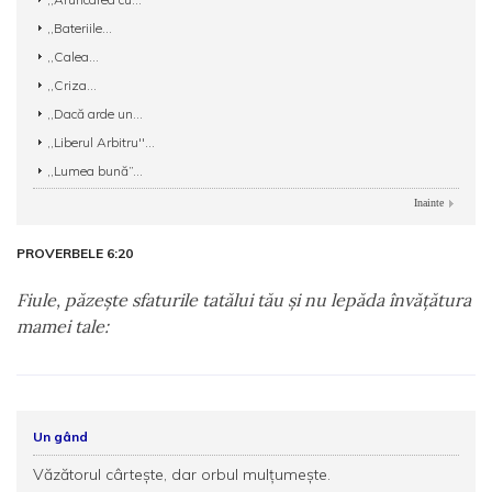
,,Bateriile...
,,Calea...
,,Criza...
,,Dacă arde un...
,,Liberul Arbitru''...
,,Lumea bună”...
Inainte
PROVERBELE 6:20
Fiule, păzeşte sfaturile tatălui tău şi nu lepăda învăţătura
mamei tale:
Un gând
Văzătorul cârtește, dar orbul mulțumește.