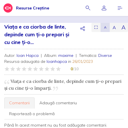
Resurse Creștine
Viața e ca ciorba de linte,
A
A
⛶
A
depinde cum ți-o prepari și
cu cine ți-o...
Autor:
Ioan Hapca
| Album:
maxime
| Tematica:
Diverse
Resursa adaugata de
Ioanhapca
in
26/01/2023
0
/10
Viața e ca ciorba de linte, depinde cum ți-o prepari
și cu cine ți-o împarți.
Comentarii
Adaugă comentariu
Raportează o problemă
Până în acest moment nu au fost adăugate comentarii.