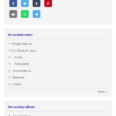
De același autor
"Dragostea se...
(Cu răspuns, pun...
, , A trăi...
, , Fără plată...
,,Aruncarea cu...
,,Bateriile...
,,Calea...
Inainte
Din același album
,,Aruncarea cu...