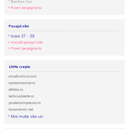
Berbec Ion
Pune-l pe pagina ta
Pasajul zilei
Isaia 37 - 39
Ascultă pasajul zilei
Pune-l pe pagina ta
100% creștin
ariseforchrist.com
cantaricrestine.ro
eBiblia.ro
lectiicuobiecte.ro
proiectulimpreuna.ro
tanarcrestin.net
Mai multe site-uri