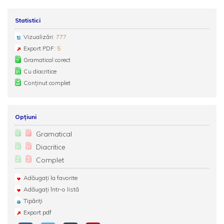
Statistici
Vizualizări:
777
Export PDF:
5
Gramatical corect
Cu diacritice
Conținut complet
Opțiuni
Gramatical
Diacritice
Complet
Adăugați la favorite
Adăugați într-o listă
Tipăriți
Export pdf