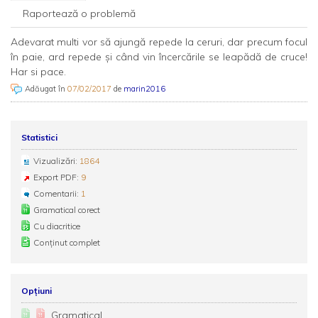
Raportează o problemă
Adevarat multi vor să ajungă repede la ceruri, dar precum focul
în paie, ard repede și când vin încercările se leapădă de cruce!
Har si pace.
Adăugat în
07/02/2017
de
marin2016
Statistici
Vizualizări:
1864
Export PDF:
9
Comentarii:
1
Gramatical corect
Cu diacritice
Conținut complet
Opțiuni
Gramatical