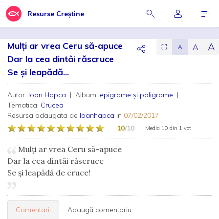
Resurse Creștine
Mulți ar vrea Ceru să-apuce
A
A
⛶
A
Dar la cea dintâi răscruce
Se și leapădă...
Autor:
Ioan Hapca
| Album:
epigrame și poligrame
|
Tematica:
Crucea
Resursa adaugata de
Ioanhapca
in
07/02/2017
10
/10
Media
10
din
1 vot
Mulți ar vrea Ceru să-apuce
Dar la cea dintâi răscruce
Se și leapădă de cruce!
Comentarii
Adaugă comentariu