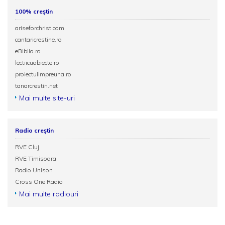
100% creștin
ariseforchrist.com
cantaricrestine.ro
eBiblia.ro
lectiicuobiecte.ro
proiectulimpreuna.ro
tanarcrestin.net
Mai multe site-uri
Radio creștin
RVE Cluj
RVE Timisoara
Radio Unison
Cross One Radio
Mai multe radiouri