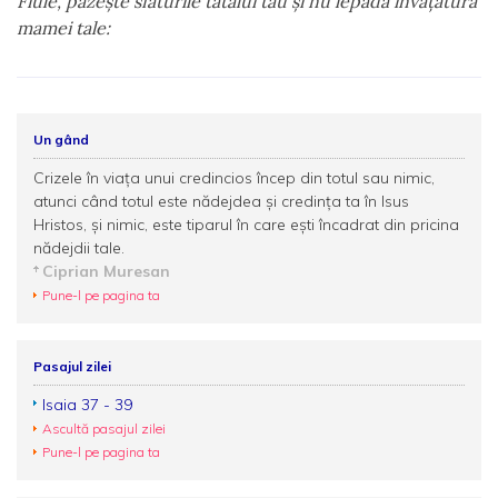
Fiule, păzeşte sfaturile tatălui tău şi nu lepăda învăţătura
mamei tale:
Un gând
Crizele în viața unui credincios încep din totul sau nimic,
atunci când totul este nădejdea și credința ta în Isus
Hristos, și nimic, este tiparul în care ești încadrat din pricina
nădejdii tale.
Ciprian Muresan
Pune-l pe pagina ta
Pasajul zilei
Isaia 37 - 39
Ascultă pasajul zilei
Pune-l pe pagina ta