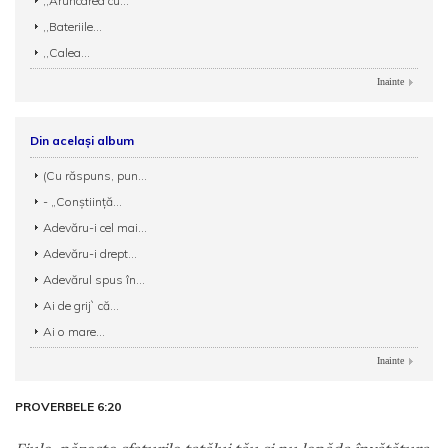
,,Aruncarea cu...
,,Bateriile...
,,Calea...
Inainte
Din același album
(Cu răspuns, pun...
- „Conștiință...
Adevăru-i cel mai...
Adevăru-i drept...
Adevărul spus în...
Ai de grij` că...
Ai o mare...
Inainte
PROVERBELE 6:20