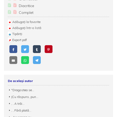
Diacritice
Complet
Adăugați la favorite
Adăugați într-o listă
Tipăriți
Export pdf
De același autor
"Dragostea se...
(Cu răspuns, pun...
, , A trăi...
, , Fără plată...