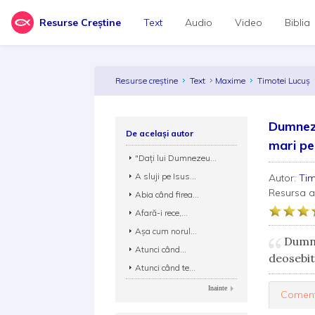
Resurse Creștine
Text
Audio
Video
Biblia
Resurse creștine
Text
Maxime
Timotei Lucuş
Dumneze
De același autor
mari pen
"Daţi lui Dumnezeu...
A sluji pe Isus...
Autor:
Tim
Resursa 
Abia când firea...
Afară-i rece,...
Aşa cum norul...
Dumnez
Atunci când...
deosebi
Atunci când te...
Inainte
Coment