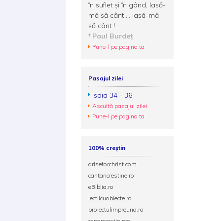
în suflet și în gând, lasă-
mă să cânt ... lasă-mă
să cânt !
Paul Burdeţ
Pune-l pe pagina ta
Pasajul zilei
Isaia 34 - 36
Ascultă pasajul zilei
Pune-l pe pagina ta
100% creștin
ariseforchrist.com
cantaricrestine.ro
eBiblia.ro
lectiicuobiecte.ro
proiectulimpreuna.ro
tanarcrestin.net