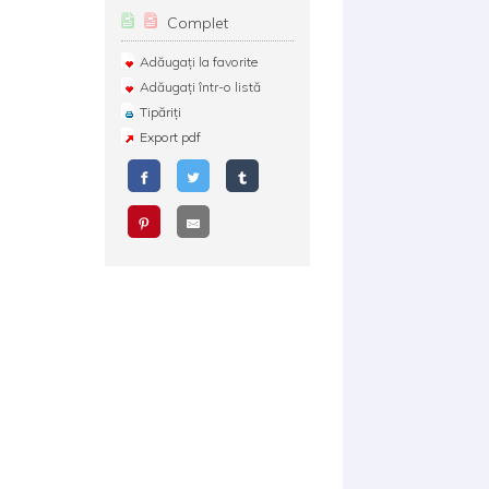
Complet
Adăugați la favorite
Adăugați într-o listă
Tipăriți
Export pdf