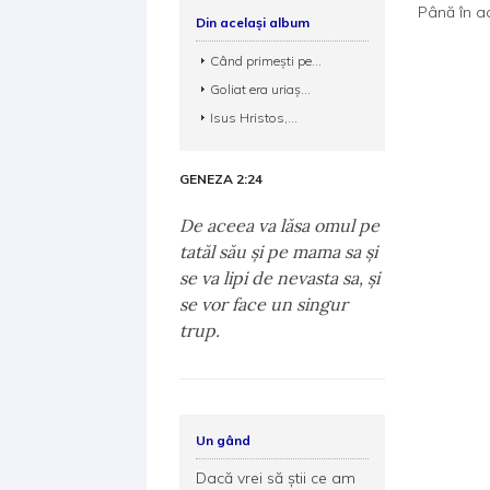
Până în a
Din același album
Când primeşti pe...
Goliat era uriaş...
Isus Hristos,...
GENEZA 2:24
De aceea va lăsa omul pe
tatăl său şi pe mama sa şi
se va lipi de nevasta sa, şi
se vor face un singur
trup.
Un gând
Dacă vrei să știi ce am