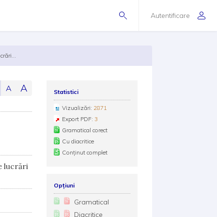
Autentificare
rări...
A
A
Statistici
Vizualizări:
2871
Export PDF:
3
Gramatical corect
Cu diacritice
Conținut complet
 lucrări
Opțiuni
Gramatical
Diacritice