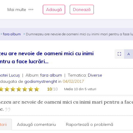
Mai multe
Adaugă
Donează
fara album
Dumnezeu are nevoie de oameni mici cu inimi mari pentru a face luc
u are nevoie de oameni mici cu inimi
⛶
A
tru a face lucrări...
otei Lucuş
| Album:
fara album
| Tematica:
Diverse
adaugata de
godismystrenght
in
04/02/2017
10
/10
Media
10
din
5 voturi
eu are nevoie de oameni mici cu inimi mari pentru a face
te.
arii
Adaugă comentariu
Raportează o problemă