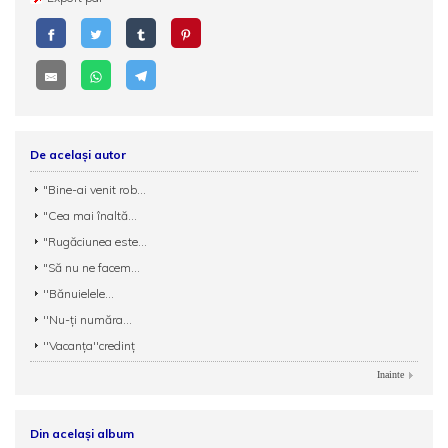
De același autor
"Bine-ai venit rob...
"Cea mai înaltă...
"Rugăciunea este...
"Să nu ne facem...
''Bănuielele...
''Nu-ți număra...
''Vacanța''credinț
Inainte
Din același album