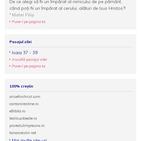
De ce alegi să fii un împărat al nimicului de pe pământ,
când poţi fii un împărat al cerului, alături de Isus Hristos?!
Matei Filip
Pune-l pe pagina ta
Pasajul zilei
Isaia 37 - 39
Ascultă pasajul zilei
Pune-l pe pagina ta
100% creștin
ariseforchrist.com
cantaricrestine.ro
eBiblia.ro
lectiicuobiecte.ro
proiectulimpreuna.ro
tanarcrestin.net
Mai multe site-uri