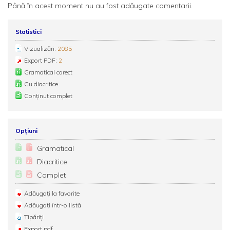
Până în acest moment nu au fost adăugate comentarii.
Statistici
Vizualizări:
2085
Export PDF:
2
Gramatical corect
Cu diacritice
Conținut complet
Opțiuni
Gramatical
Diacritice
Complet
Adăugați la favorite
Adăugați într-o listă
Tipăriți
Export pdf