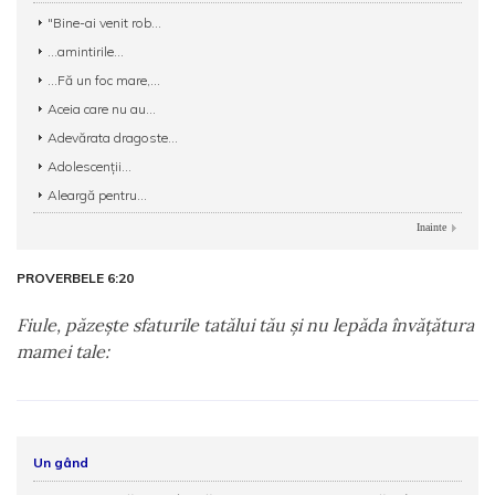
"Bine-ai venit rob...
...amintirile...
...Fă un foc mare,...
Aceia care nu au...
Adevărata dragoste...
Adolescenții...
Aleargă pentru...
Inainte
PROVERBELE 6:20
Fiule, păzeşte sfaturile tatălui tău şi nu lepăda învăţătura
mamei tale:
Un gând