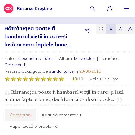
Resurse Creștine
Bătrânețea poate fi
A
A
⛶
A
hambarul vieții în care-și
lasă aroma faptele bune,...
Autor:
Alexandrina Tulics
| Album:
Miez dulce
| Tematica:
Caracterul
Resursa adaugata de
sanda_tulics
in
23/06/2016
10
/10
Media
10
din
1 vot
Bătrânețea poate fi hambarul vieții în care-și lasă
aroma faptele bune, dacă le-ai ales doar pe ele...
Comentarii
Adaugă comentariu
Raportează o problemă