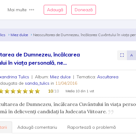
Mai multe
Adaugă
Donează
lics
Miez dulce
Neascultarea de Dumnezeu, încălcarea Cuvântului în viața pers
tarea de Dumnezeu, încălcarea
⛶
A
ui în viața personală, ne...
xandrina Tulics
| Album:
Miez dulce
| Tematica:
Ascultarea
adaugata de
sanda_tulics
in
11/04/2016
10
/10
Media
10
din
1 vot
ltarea de Dumnezeu, încălcarea Cuvântului în viața perso
mă în delicvenți candidați la Judecata Viitoare.
arii
Adaugă comentariu
Raportează o problemă