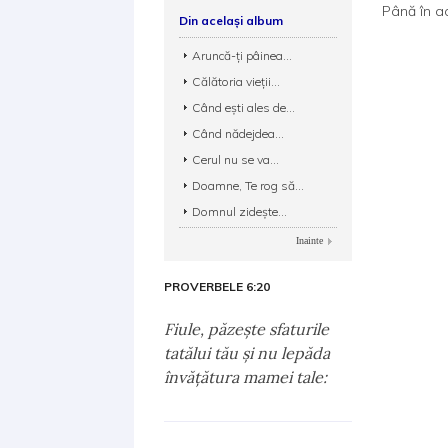
Până în a
Din același album
Aruncă-ți pâinea...
Călătoria vieţii...
Când ești ales de...
Când nădejdea...
Cerul nu se va...
Doamne, Te rog să...
Domnul zidește...
Inainte
PROVERBELE 6:20
Fiule, păzeşte sfaturile
tatălui tău şi nu lepăda
învăţătura mamei tale: