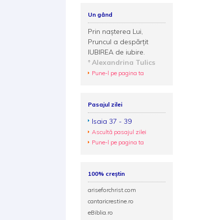
Un gând
Prin nașterea Lui,
Pruncul a despărțit
IUBIREA de iubire.
Alexandrina Tulics
Pune-l pe pagina ta
Pasajul zilei
Isaia 37 - 39
Ascultă pasajul zilei
Pune-l pe pagina ta
100% creștin
ariseforchrist.com
cantaricrestine.ro
eBiblia.ro