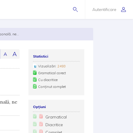
Autentificare
onală, ne...
A
A
Statistici
Vizualizări:
2493
Gramatical corect
Cu diacritice
Conținut complet
nală, ne
Opțiuni
Gramatical
Diacritice
Complet