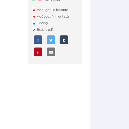
Adăugați la favorite
Adăugați într-o listă
Tipăriți
Export pdf