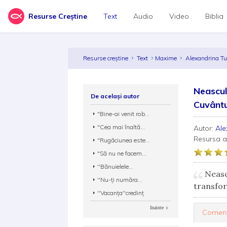
Resurse Creștine
Text
Audio
Video
Biblia
Resurse creștine
Text
Maxime
Alexandrina Tu
Neascul
De același autor
Cuvântul
"Bine-ai venit rob...
"Cea mai înaltă...
Autor:
Ale
Resursa 
"Rugăciunea este...
"Să nu ne facem...
''Bănuielele...
Neascu
''Nu-ți număra...
transfor
''Vacanța''credinț
Inainte
Coment