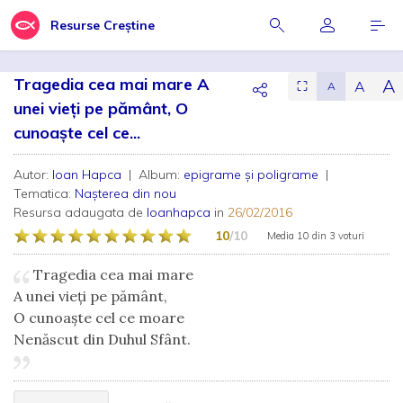
Resurse Creștine
Tragedia cea mai mare A
A
A
⛶
A
unei vieți pe pământ, O
cunoaște cel ce...
Autor:
Ioan Hapca
| Album:
epigrame și poligrame
|
Tematica:
Nașterea din nou
Resursa adaugata de
Ioanhapca
in
26/02/2016
10
/10
Media
10
din
3 voturi
Tragedia cea mai mare
A unei vieți pe pământ,
O cunoaște cel ce moare
Nenăscut din Duhul Sfânt.