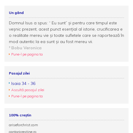
Un gând
Domnul Isus a spus: “ Eu sunt” și pentru care timpul este
veșnic prezent, acest punct esențial al istorie, crucificarea e
o realitate mereu vie și toate sufletele care se raportează în
mod autentic la ea sunt și au fost mereu vii.
Bobu Veronica
Pune-l pe pagina ta
Pasajul zilei
Isaia 34 - 36
Ascultă pasajul zilei
Pune-l pe pagina ta
100% creștin
ariseforchrist.com
cantaricrestine.ro