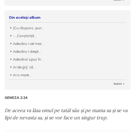
Din același album
(Cu răspuns, pun...
- „Conștiință...
Adevăru-i cel mai...
Adevăru-i drept...
Adevărul spus în...
Ai de grij` că...
Ai o mare...
Inainte
GENEZA 2:24
De aceea va lăsa omul pe tatăl său şi pe mama sa şi se va
lipi de nevasta sa, şi se vor face un singur trup.