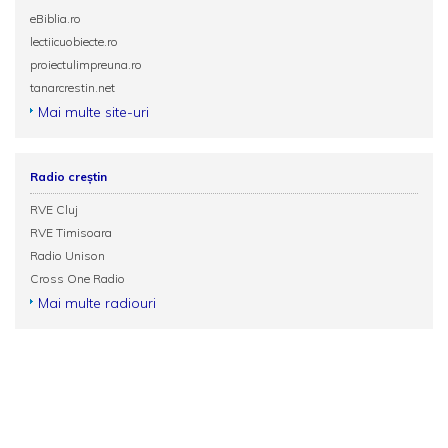
eBiblia.ro
lectiicuobiecte.ro
proiectulimpreuna.ro
tanarcrestin.net
Mai multe site-uri
Radio creștin
RVE Cluj
RVE Timisoara
Radio Unison
Cross One Radio
Mai multe radiouri