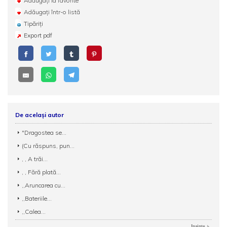
Adăugați la favorite
Adăugați într-o listă
Tipăriți
Export pdf
De același autor
"Dragostea se...
(Cu răspuns, pun...
, , A trăi...
, , Fără plată...
,,Aruncarea cu...
,,Bateriile...
,,Calea...
Inainte