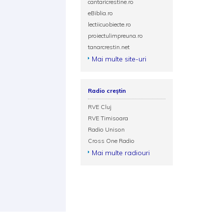
cantaricrestine.ro
eBiblia.ro
lectiicuobiecte.ro
proiectulimpreuna.ro
tanarcrestin.net
Mai multe site-uri
Radio creștin
RVE Cluj
RVE Timisoara
Radio Unison
Cross One Radio
Mai multe radiouri