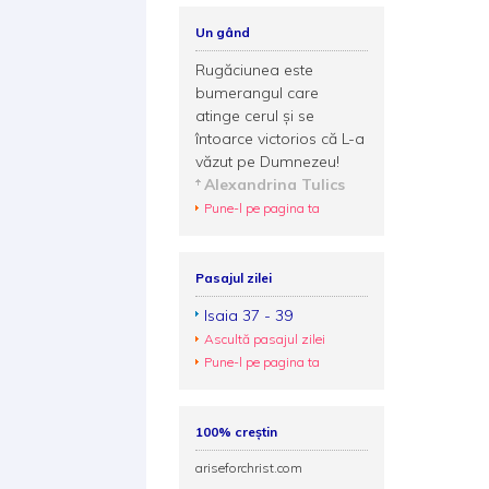
Un gând
Rugăciunea este
bumerangul care
atinge cerul și se
întoarce victorios că L-a
văzut pe Dumnezeu!
Alexandrina Tulics
Pune-l pe pagina ta
Pasajul zilei
Isaia 37 - 39
Ascultă pasajul zilei
Pune-l pe pagina ta
100% creștin
ariseforchrist.com