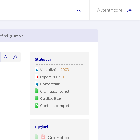
Autentificare
când-ți umple...
A
A
Statistici
Vizualizări:
2008
Export PDF:
10
Comentarii:
1
Gramatical corect
Cu diacritice
Conținut complet
Opțiuni
Gramatical