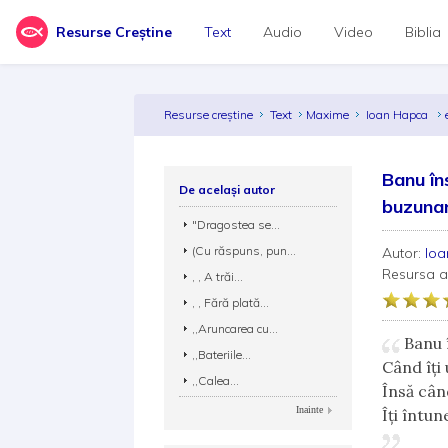
Resurse Creștine
Text
Audio
Video
Biblia
Resurse creștine
Text
Maxime
Ioan Hapca
Banu în
De același autor
buzunar
"Dragostea se...
(Cu răspuns, pun...
Autor:
Io
Resursa 
, , A trăi...
, , Fără plată...
,,Aruncarea cu...
Banu 
,,Bateriile...
Când îți
,,Calea...
Însă cân
Inainte
Îți întu