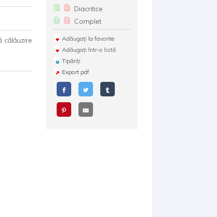
Diacritice
Complet
Adăugați la favorite
ă călăuzire
Adăugați într-o listă
Tipăriți
Export pdf