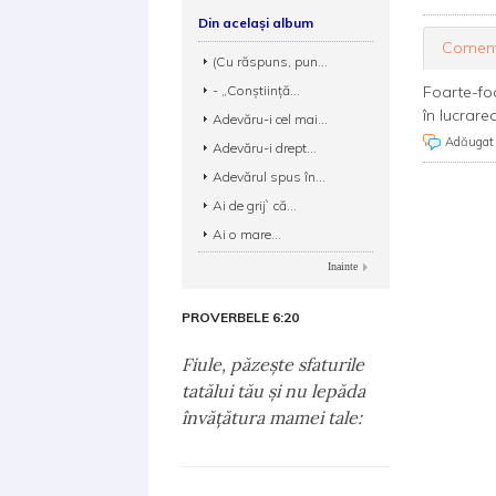
Din același album
Coment
(Cu răspuns, pun...
- „Conștiință...
Foarte-foa
în lucrare
Adevăru-i cel mai...
Adăugat
Adevăru-i drept...
Adevărul spus în...
Ai de grij` că...
Ai o mare...
Inainte
PROVERBELE 6:20
Fiule, păzeşte sfaturile
tatălui tău şi nu lepăda
învăţătura mamei tale: