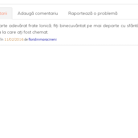
arii
Adaugă comentariu
Raportează o problemă
rte adevărat frate Ionică; fiţi binecuvântat pe mai departe cu sfânt
a la care aţi fost chemat.
 în
11/02/2016
de
floridinmaracineni