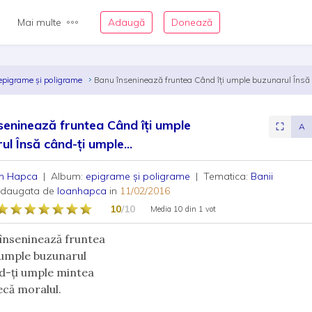
Mai multe
Adaugă
Donează
epigrame și poligrame
Banu înseninează fruntea Când îți umple buzunarul Însă 
seninează fruntea Când îți umple
⛶
A
ul Însă când-ți umple...
an Hapca
| Album:
epigrame și poligrame
| Tematica:
Banii
adaugata de
Ioanhapca
in
11/02/2016
10
/10
Media
10
din
1 vot
înseninează fruntea
 umple buzunarul
d-ți umple mintea
necă moralul.