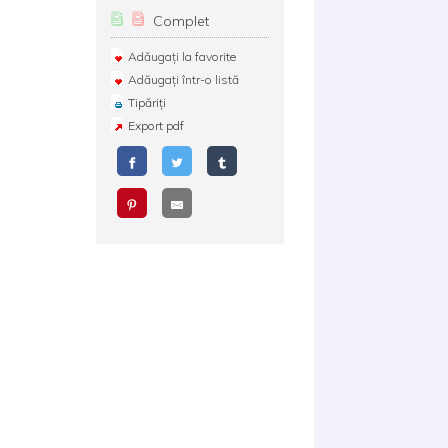
Complet
Adăugați la favorite
Adăugați într-o listă
Tipăriți
Export pdf