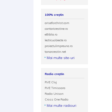
100% creștin
ariseforchrist.com
cantaricrestine.ro
eBiblia.ro
lectiicuobiecte.ro
proiectulimpreuna.ro
tanarcrestin.net
Mai multe site-uri
Radio creștin
RVE Cluj
RVE Timisoara
Radio Unison
Cross One Radio
Mai multe radiouri