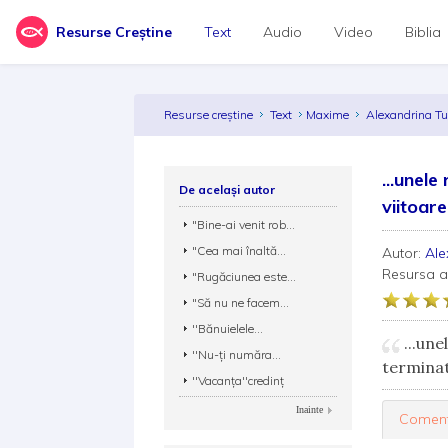
Resurse Creștine
Text
Audio
Video
Biblia
Resurse creștine
Text
Maxime
Alexandrina Tu
...unele
De același autor
viitoare
"Bine-ai venit rob...
"Cea mai înaltă...
Autor:
Ale
Resursa 
"Rugăciunea este...
"Să nu ne facem...
''Bănuielele...
...une
''Nu-ți număra...
terminat
''Vacanța''credinț
Inainte
Coment