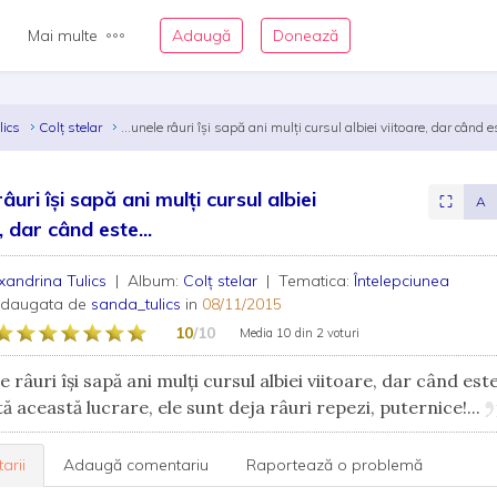
Mai multe
Adaugă
Donează
lics
Colț stelar
...unele râuri îşi sapă ani mulţi cursul albiei viitoare, dar când es
 râuri îşi sapă ani mulţi cursul albiei
⛶
A
, dar când este...
xandrina Tulics
| Album:
Colț stelar
| Tematica:
Întelepciunea
adaugata de
sanda_tulics
in
08/11/2015
10
/10
Media
10
din
2 voturi
le râuri îşi sapă ani mulţi cursul albiei viitoare, dar când est
ă această lucrare, ele sunt deja râuri repezi, puternice!...
arii
Adaugă comentariu
Raportează o problemă