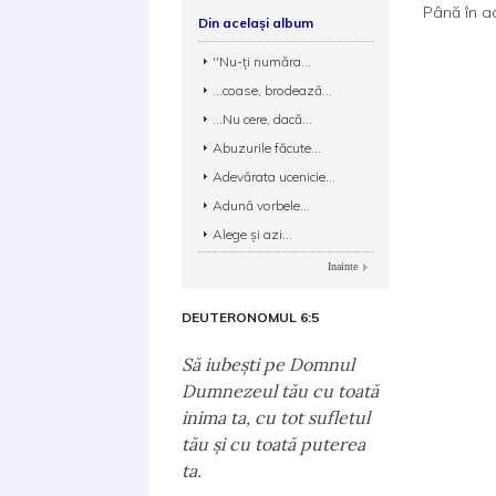
Până în a
Din același album
''Nu-ți număra...
...coase, brodează...
...Nu cere, dacă...
Abuzurile făcute...
Adevărata ucenicie...
Adună vorbele...
Alege și azi...
Inainte
DEUTERONOMUL 6:5
Să iubeşti pe Domnul
Dumnezeul tău cu toată
inima ta, cu tot sufletul
tău şi cu toată puterea
ta.