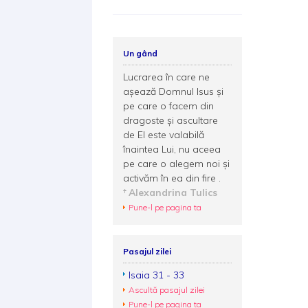
Un gând
Lucrarea în care ne
așează Domnul Isus și
pe care o facem din
dragoste și ascultare
de El este valabilă
înaintea Lui, nu aceea
pe care o alegem noi și
activăm în ea din fire .
Alexandrina Tulics
Pune-l pe pagina ta
Pasajul zilei
Isaia 31 - 33
Ascultă pasajul zilei
Pune-l pe pagina ta