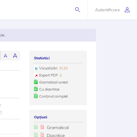
Autentificare
te...
A
A
Statistici
Vizualizări:
3120
Export PDF:
2
Gramatical corect
Cu diacritice
Conținut complet
e
Opțiuni
Gramatical
Diacritice