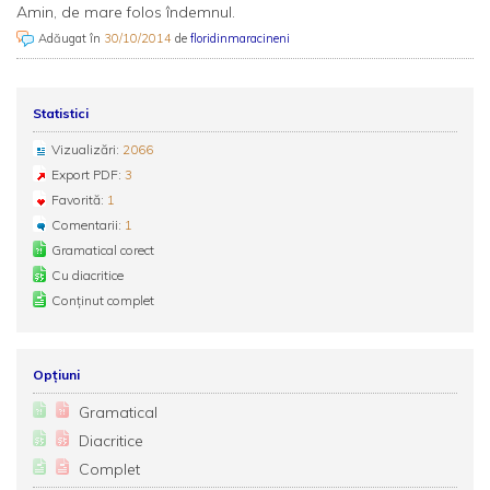
Amin, de mare folos îndemnul.
Adăugat în
30/10/2014
de
floridinmaracineni
Statistici
Vizualizări:
2066
Export PDF:
3
Favorită:
1
Comentarii:
1
Gramatical corect
Cu diacritice
Conținut complet
Opțiuni
Gramatical
Diacritice
Complet