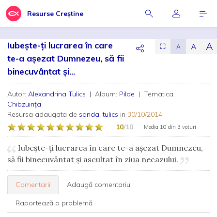
Resurse Creștine
Iubește-ți lucrarea în care
A
A
⛶
A
te-a aşezat Dumnezeu, să fii
binecuvântat şi...
Autor:
Alexandrina Tulics
| Album:
Pilde
| Tematica:
Chibzuința
Resursa adaugata de
sanda_tulics
in
30/10/2014
10
/10
Media
10
din
3 voturi
Iubește-ți lucrarea în care te-a aşezat Dumnezeu,
să fii binecuvântat şi ascultat în ziua necazului.
Comentarii
Adaugă comentariu
Raportează o problemă