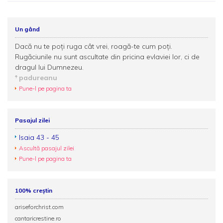
Un gând
Dacă nu te poţi ruga cât vrei, roagă-te cum poţi.
Rugăciunile nu sunt ascultate din pricina evlaviei lor, ci de
dragul lui Dumnezeu.
padureanu
Pune-l pe pagina ta
Pasajul zilei
Isaia 43 - 45
Ascultă pasajul zilei
Pune-l pe pagina ta
100% creștin
ariseforchrist.com
cantaricrestine.ro