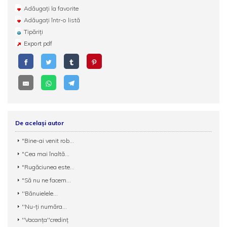
Adăugați la favorite
Adăugați într-o listă
Tipăriți
Export pdf
De același autor
"Bine-ai venit rob...
"Cea mai înaltă...
"Rugăciunea este...
"Să nu ne facem...
''Bănuielele...
''Nu-ți număra...
''Vacanța''credinț