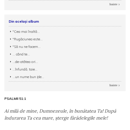
Inainte
Din același album
"Cea mai înaltă...
"Rugăciunea este...
"Să nu ne facem...
... când te...
...de-atâtea ori...
...înfundă, taie...
...un nume bun (de...
Inainte
PSALMII 51:1
Ai milă de mine, Dumnezeule, în bunătatea Ta! După
îndurarea Ta cea mare, şterge fărădelegile mele!