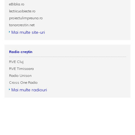
eBiblia.ro
lectiicuobiecte.ro
proiectulimpreuna.ro
tanarcrestin.net
Mai multe site-uri
Radio creștin
RVE Cluj
RVE Timisoara
Radio Unison
Cross One Radio
Mai multe radiouri