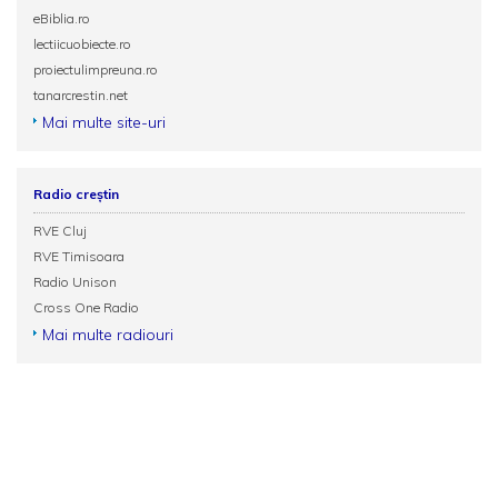
eBiblia.ro
lectiicuobiecte.ro
proiectulimpreuna.ro
tanarcrestin.net
Mai multe site-uri
Radio creștin
RVE Cluj
RVE Timisoara
Radio Unison
Cross One Radio
Mai multe radiouri