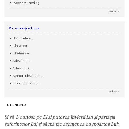
''Vacanța''credinț
Inainte
Din același album
''Bănuielele...
...în valea...
...Puțini se...
Adevărații...
Adevăratul ...
Azima adevărului...
Bibila doar citită...
Inainte
FILIPENI 3:10
Şi să-L cunosc pe El şi puterea învierii Lui şi părtăşia
suferinţelor Lui şi să mă fac asemenea cu moartea Lui;