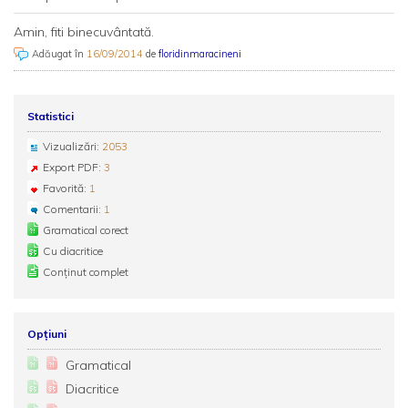
Amin, fiti binecuvântată.
Adăugat în
16/09/2014
de
floridinmaracineni
Statistici
Vizualizări:
2053
Export PDF:
3
Favorită:
1
Comentarii:
1
Gramatical corect
Cu diacritice
Conținut complet
Opțiuni
Gramatical
Diacritice