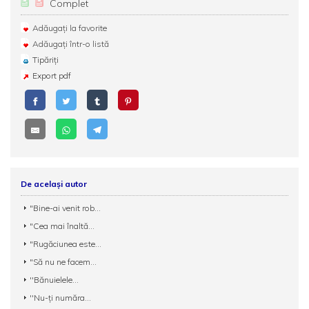
Complet
Adăugați la favorite
Adăugați într-o listă
Tipăriți
Export pdf
De același autor
"Bine-ai venit rob...
"Cea mai înaltă...
"Rugăciunea este...
"Să nu ne facem...
''Bănuielele...
''Nu-ți număra...