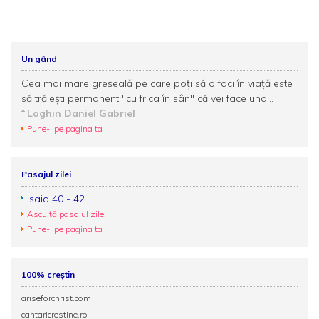
Un gând
Cea mai mare greşeală pe care poţi să o faci în viaţă este
să trăieşti permanent "cu frica în sân" că vei face una...
Loghin Daniel Gabriel
Pune-l pe pagina ta
Pasajul zilei
Isaia 40 - 42
Ascultă pasajul zilei
Pune-l pe pagina ta
100% creștin
ariseforchrist.com
cantaricrestine.ro