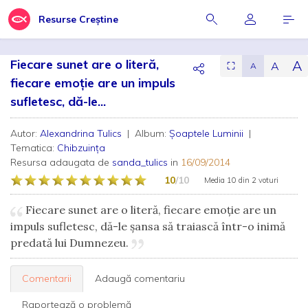
Resurse Creștine
Fiecare sunet are o literă,
A
A
⛶
A
fiecare emoție are un impuls
sufletesc, dă-le...
Autor:
Alexandrina Tulics
| Album:
Şoaptele Luminii
|
Tematica:
Chibzuința
Resursa adaugata de
sanda_tulics
in
16/09/2014
10
/10
Media
10
din
2 voturi
Fiecare sunet are o literă, fiecare emoție are un
impuls sufletesc, dă-le șansa să traiască într-o inimă
predată lui Dumnezeu.
Comentarii
Adaugă comentariu
Raportează o problemă