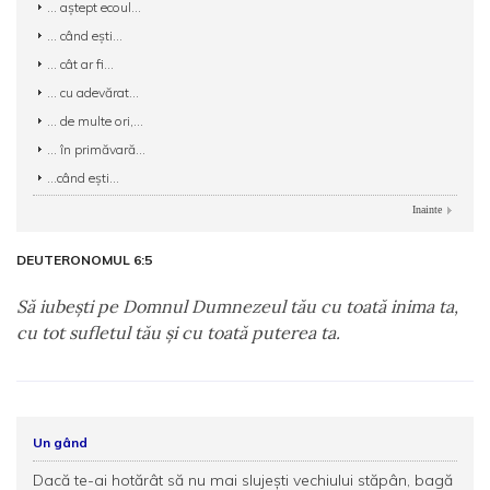
... aștept ecoul...
... când eşti...
... cât ar fi...
... cu adevărat...
... de multe ori,...
... în primăvară...
...când eşti...
Inainte
DEUTERONOMUL 6:5
Să iubeşti pe Domnul Dumnezeul tău cu toată inima ta,
cu tot sufletul tău şi cu toată puterea ta.
Un gând
Dacă te-ai hotărât să nu mai slujeşti vechiului stăpân, bagă