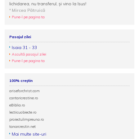
lichidarea, nu transferul, şi vino la Isus!
Mircea Pătruică
Pune-l pe pagina ta
Pasajul zilei
Isaia 31 - 33
Ascultă pasajul zilei
Pune-l pe pagina ta
100% creștin
ariseforchrist.com
cantaricrestine.ro
eBiblia.ro
lectiicuobiecte.ro
proiectulimpreuna.ro
tanarcrestin.net
Mai multe site-uri