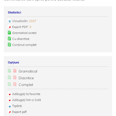
Statistici
Vizualizări:
2327
Export PDF:
3
Gramatical corect
Cu diacritice
Conținut complet
Opțiuni
Gramatical
Diacritice
Complet
Adăugați la favorite
Adăugați într-o listă
Tipăriți
Export pdf