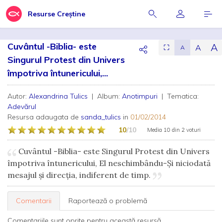
Resurse Creștine
Cuvântul -Biblia- este
A
A
⛶
A
Singurul Protest din Univers
împotriva întunericului,...
Autor:
Alexandrina Tulics
| Album:
Anotimpuri
| Tematica:
Adevărul
Resursa adaugata de
sanda_tulics
in
01/02/2014
10
/10
Media
10
din
2 voturi
Cuvântul -Biblia- este Singurul Protest din Univers
împotriva întunericului, El neschimbându-Şi niciodată
mesajul şi direcţia, indiferent de timp.
Comentarii
Raportează o problemă
Comentariile sunt oprite pentru această resursă.