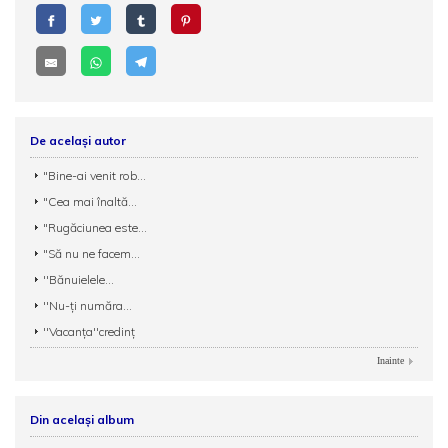
De același autor
"Bine-ai venit rob...
"Cea mai înaltă...
"Rugăciunea este...
"Să nu ne facem...
''Bănuielele...
''Nu-ți număra...
''Vacanța''credinț
Inainte
Din același album