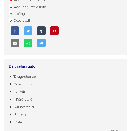
Adăugați la favorite
Adăugați într-o listă
Tipăriți
Export pdf
De același autor
"Dragostea se...
(Cu răspuns, pun...
, , A trăi...
, , Fără plată...
,,Aruncarea cu...
,,Bateriile...
,,Calea...
Inainte