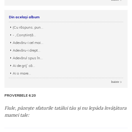
Din același album
(Cu răspuns, pun...
- „Conștiință...
Adevăru-i cel mai...
Adevăru-i drept...
Adevărul spus în...
Ai de grij` că...
Ai o mare...
Inainte
PROVERBELE 6:20
Fiule, păzeşte sfaturile tatălui tău şi nu lepăda învăţătura
mamei tale: