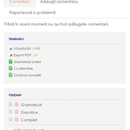
Comentarii
Adaugă comentariu
Raportează o problemă
Până în acest moment nu au fost adăugate comentarii.
Statistici
Vizualizări:
2498
Export PDF:
19
Gramatical corect
Cu diacritice
Conținut complet
Opțiuni
Gramatical
Diacritice
Complet