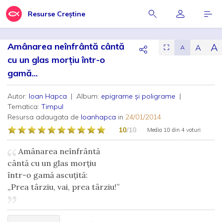
Resurse Creștine
Amânarea neînfrântă cântă
A
A
⛶
A
cu un glas morțiu într-o
gamă...
Autor:
Ioan Hapca
| Album:
epigrame și poligrame
|
Tematica:
Timpul
Resursa adaugata de
Ioanhapca
in
24/01/2014
10
/10
Media
10
din
4 voturi
Amânarea neînfrântă
cântă cu un glas morțiu
într-o gamă ascuțită:
„Prea târziu, vai, prea târziu!”