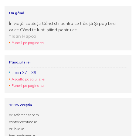
Un gând
În viață izbutești Când știi pentru ce trăiești Și poți birui
orice Când te lupți știind pentru ce.
Ioan Hapca
Pune-l pe pagina ta
Pasajul zilei
Isaia 37 - 39
Ascultă pasajul zilei
Pune-l pe pagina ta
100% creștin
ariseforchrist.com
cantaricrestine.ro
eBiblia.ro
lectiicuobiecte.ro