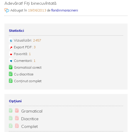
Adevărat! Fiţi binecuvîntată.
Adăugat în
19/06/2013
de
floridinmaracineni
Statistici
Vizualizări:
2457
Export PDF:
3
Favorită:
1
Comentarii:
1
Gramatical corect
Cu diacritice
Conținut complet
Opțiuni
Gramatical
Diacritice
Complet