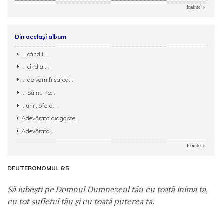
Inainte
Din același album
... când Il...
... cînd ai...
... de vom fi sarea...
... Să nu ne...
...unii, ofera...
Adevărata dragoste...
Adevărata...
Inainte
DEUTERONOMUL 6:5
Să iubeşti pe Domnul Dumnezeul tău cu toată inima ta,
cu tot sufletul tău şi cu toată puterea ta.