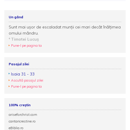
Un gând
Sunt mai uşor de escaladat munţii cei mari decât înălţimea
omului mândru.
Timotei Lucuş
Pune-l pe pagina ta
Pasajul zilei
Isaia 31 - 33
Ascultă pasajul zilei
Pune-l pe pagina ta
100% creștin
ariseforchrist.com
cantaricrestine.ro
eBiblia.ro