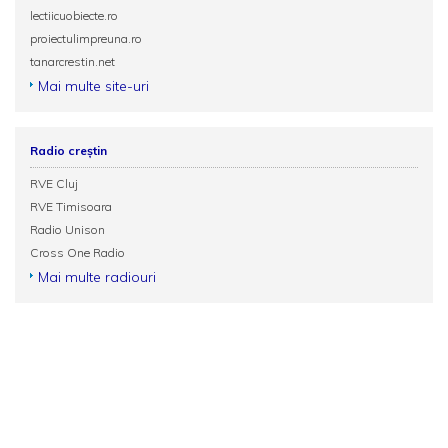
lectiicuobiecte.ro
proiectulimpreuna.ro
tanarcrestin.net
Mai multe site-uri
Radio creștin
RVE Cluj
RVE Timisoara
Radio Unison
Cross One Radio
Mai multe radiouri