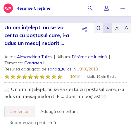
Resurse Creștine
Un om înţelept, nu se va
A
A
⛶
A
certa cu poştaşul care, i-a
adus un mesaj nedorit....
Autor:
Alexandrina Tulics
| Album:
Fărâme de lumină
|
Tematica:
Caracterul
Resursa adaugata de
sanda_tulics
in
19/06/2013
10
/10
Media
10
din
5 voturi
Un om înţelept, nu se va certa cu poştaşul care, i-a
adus un mesaj nedorit. E ... doar un poştaş!
Comentarii
Adaugă comentariu
Raportează o problemă