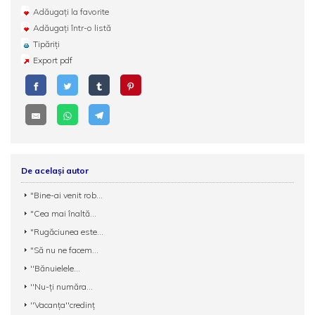
Adăugați la favorite
Adăugați într-o listă
Tipăriți
Export pdf
De același autor
"Bine-ai venit rob...
"Cea mai înaltă...
"Rugăciunea este...
"Să nu ne facem...
''Bănuielele...
''Nu-ți număra...
''Vacanța''credinț