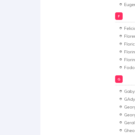
Euge
F
Felic
Flor
Flori
Florin
Flori
Fodo
G
Gaby
GAd
Geor
Geor
Gera
Gheo