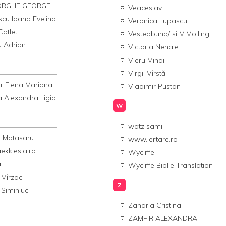
ORGHE GEORGE
Veaceslav
scu Ioana Evelina
Veronica Lupascu
Cotlet
Vesteabuna/ si M.Molling.
u Adrian
Victoria Nehale
Vieru Mihai
Virgil Vîrstă
r Elena Mariana
Vladimir Pustan
 Alexandra Ligia
W
watz sami
b Matasaru
www.Iertare.ro
aekklesia.ro
Wycliffe
a
Wycliffe Biblie Translation
n Mîrzac
Z
n Siminiuc
Zaharia Cristina
ZAMFIR ALEXANDRA