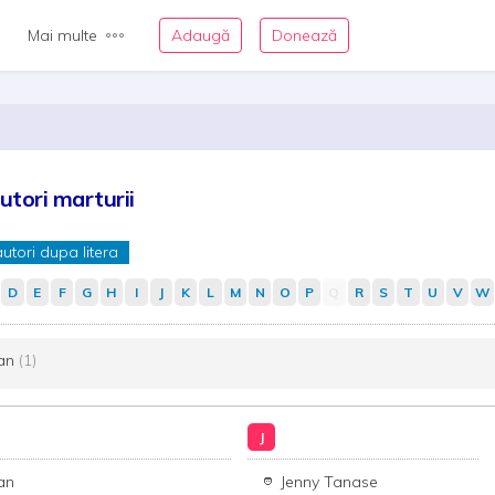
Mai multe
Adaugă
Donează
utori marturii
autori dupa litera
D
E
F
G
H
I
J
K
L
M
N
O
P
Q
R
S
T
U
V
W
an
(1)
J
an
Jenny Tanase