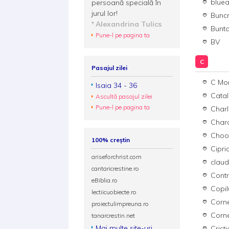
blue
persoană specială în
jurul lor!
Buncr
Alexandrina Tulics
Bunt
Pune-l pe pagina ta
BV
C
Pasajul zilei
C Mo
Isaia 34 - 36
Catal
Ascultă pasajul zilei
Pune-l pe pagina ta
Charl
Char
Choo
100% creștin
Cipri
ariseforchrist.com
claud
cantaricrestine.ro
Contr
eBiblia.ro
Copil
lectiicuobiecte.ro
Corne
proiectulimpreuna.ro
Corne
tanarcrestin.net
Mai multe site-uri
Crist