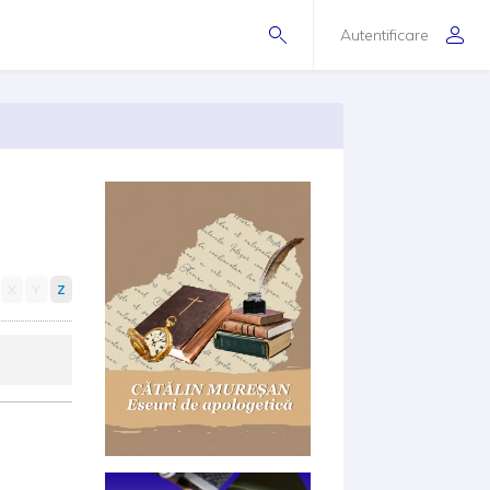
Autentificare
X
Y
Z