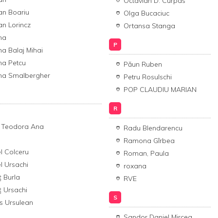
Octavian D. Curpas
ian Boariu
Olga Bucaciuc
ian Lorincz
Ortansa Stanga
ina
P
ina Balaj Mihai
ina Petcu
Păun Ruben
ina Smalbergher
Petru Rosulschi
POP CLAUDIU MARIAN
R
a Teodora Ana
Radu Blendarencu
Ramona Gîrbea
l Colceru
Roman, Paula
l Ursachi
roxana
 Burla
RVE
 Ursachi
S
s Ursulean
d
Sandor Daniel Mircea