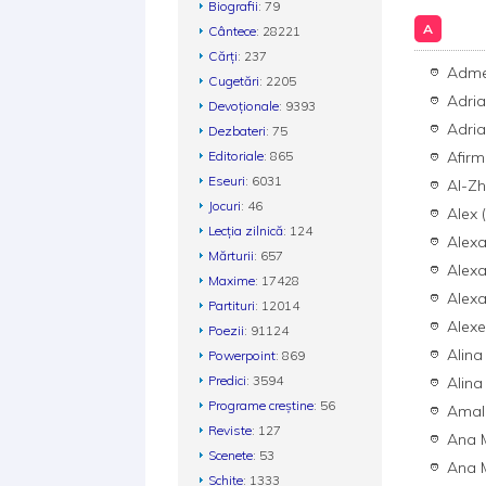
Biografii
: 79
A
Cântece
: 28221
Cărți
: 237
Adme
Cugetări
: 2205
Adria
Devoționale
: 9393
Adri
Dezbateri
: 75
Editoriale
: 865
Afirm
Eseuri
: 6031
Al-Z
Jocuri
: 46
Alex 
Lecția zilnică
: 124
Alex
Mărturii
: 657
Alex
Maxime
: 17428
Alexa
Partituri
: 12014
Alexe
Poezii
: 91124
Alina
Powerpoint
: 869
Predici
: 3594
Alina 
Programe creștine
: 56
Amal
Reviste
: 127
Ana 
Scenete
: 53
Ana 
Schițe
: 1333