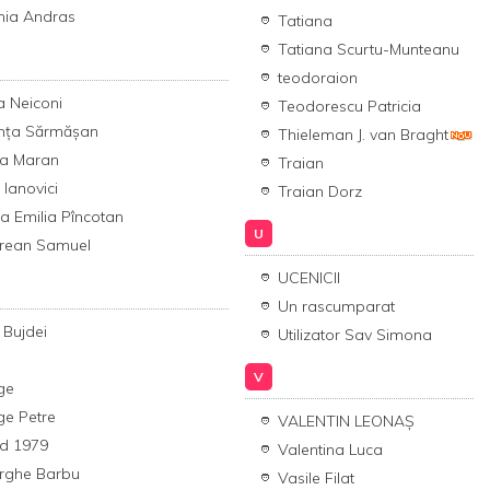
nia Andras
Tatiana
Tatiana Scurtu-Munteanu
teodoraion
ia Neiconi
Teodorescu Patricia
ența Sărmășan
Thieleman J. van Braght
ca Maran
Traian
 Ianovici
Traian Dorz
na Emilia Pîncotan
U
rean Samuel
UCENICII
Un rascumparat
 Bujdei
Utilizator Sav Simona
y
V
ge
ge Petre
VALENTIN LEONAȘ
ld 1979
Valentina Luca
rghe Barbu
Vasile Filat