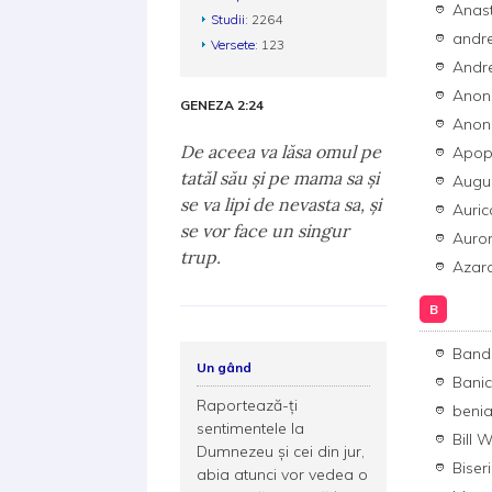
Anast
Studii
: 2264
andr
Versete
: 123
Andre
Anon
GENEZA 2:24
Anon
De aceea va lăsa omul pe
Apop
tatăl său şi pe mama sa şi
Augus
se va lipi de nevasta sa, şi
Auric
se vor face un singur
Auro
trup.
Azara
B
Bandi
Un gând
Bani
Raportează-ți
beni
sentimentele la
Bill 
Dumnezeu şi cei din jur,
Biser
abia atunci vor vedea o