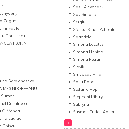
el
Sasu Alexandru
denydeny
Sav Simona
na Zagan
Sergiu
mir vasile
Sfantul Siluan Athonitul
ru Cornilescu
Sgabriela
NCEA FLORIN
Simona Lacatus
Simona Nishida
Simona Petran
Slavik
Smecicas Mihai
rina Serbigheșeva
Sofia Popa
A MESINDORFEANU
Stefania Pop
a Suman
Stephani Mihaly
uel Dumitrașcu
Subryna
a C. Manea
Susman Tudor-Adrian
chia Lauruc
T
n Oniscu