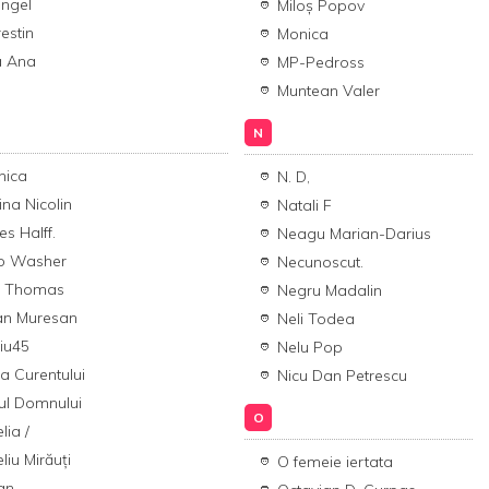
angel
Miloș Popov
estin
Monica
a Ana
MP-Pedross
Muntean Valer
N
nica
N. D,
ina Nicolin
Natali F
es Halff.
Neagu Marian-Darius
o Washer
Necunoscut.
 Thomas
Negru Madalin
an Muresan
Neli Todea
iu45
Nelu Pop
a Curentului
Nicu Dan Petrescu
ul Domnului
O
lia /
liu Mirăuţi
O femeie iertata
ian