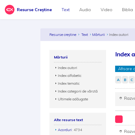
Resurse Creștine
Text
Audio
Video
Biblia
Resurse creștine
Text
Mărturii
Index autori
Index a
Mărturii
Index autori
Afisare 
Index alfabetic
A
B
C
Index tematic
Index categorii de vârstă
Razv
Ultimele adăugate
Alte resurse text
Acorduri
: 4734
Razv