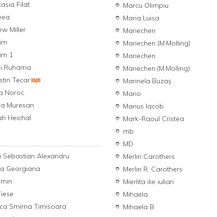
asia Filat
Marcu Olimpiu
eea
Maria Luisa
w Miller
Mariechen
im
Mariechen (M.Molling)
im 1
Mariechen.
i Ruhama
Mariechen.(M.Molling)
tin Tecar
Marinela Buzaș
a Noroc
Mario
ra Muresan
Marius Iacob
h Heichal
Mark-Raoul Cristea
mb
MD
 Sebastian Alexandru
Merlin Carothers
ca Georgiana
Merlin R. Carothers
amin
Mierlita ilie iulian
Wiese
Mihaela
ica Smirna Timisoara
Mihaela B.