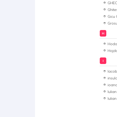
GHE
Ghite
Gicu 
Gros
H
Hodo
Hojda
I
Iaco
insul
ioan
Iulia
Iulia