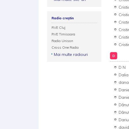
Crist
Crist
Radio creștin
Crist
RVE Cluj
Crist
RVE Timisoara
Crist
Radio Unison
Crist
Cross One Radio
Mai multe radiouri
D
D N
Dali
dana
Danie
Danie
Dănuț
Dănuț
Dariu
davi