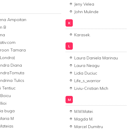
Jeny Velea
John Mulinde
na Ampoitan
K
n B
ana
Karasek.
ativ.com
L
hroon Tamara
(Londra)
Laura Daniela Marinau
andra Diana
Laura Neagu
andraTomuta
Lidia Duciuc
ndrina Tulics
Life_s_warrior
i Tentiuc
Liviu-Cristian Mich
 Boicu
M
Ilioi
ia buga
M.M.Matei.
Maria M
Magda M.
Mateias
Marcel Dumitru