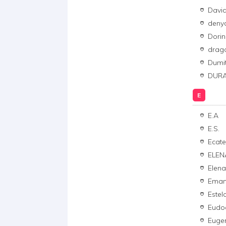
David
deny
Dori
drago
Dumit
DURA
E
E.A
E.S.
Ecate
ELEN
Elen
Eman
Estel
Eudo
Euge