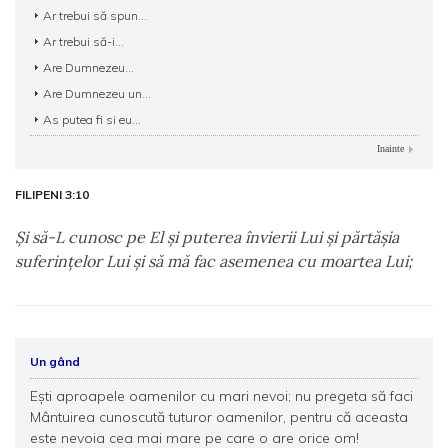
Ar trebui să spun...
Ar trebui să-i...
Are Dumnezeu...
Are Dumnezeu un...
As putea fi si eu...
Inainte
FILIPENI 3:10
Şi să-L cunosc pe El şi puterea învierii Lui şi părtăşia
suferinţelor Lui şi să mă fac asemenea cu moartea Lui;
Un gând
Ești aproapele oamenilor cu mari nevoi; nu pregeta să faci
Mântuirea cunoscută tuturor oamenilor, pentru că aceasta
este nevoia cea mai mare pe care o are orice om!