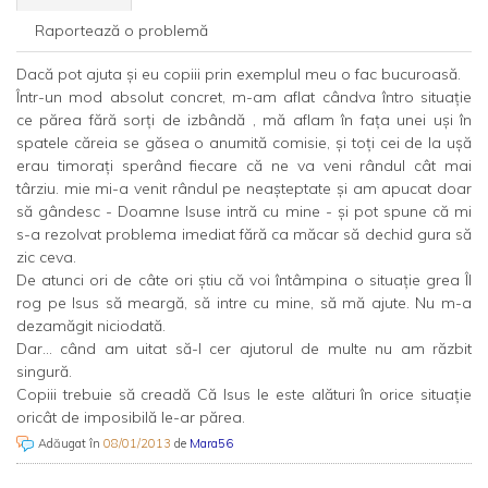
Raportează o problemă
Dacă pot ajuta şi eu copiii prin exemplul meu o fac bucuroasă.
Într-un mod absolut concret, m-am aflat cândva întro situaţie
ce părea fără sorţi de izbândă , mă aflam în faţa unei uşi în
spatele căreia se găsea o anumită comisie, şi toţi cei de la uşă
erau timoraţi sperând fiecare că ne va veni rândul cât mai
târziu. mie mi-a venit rândul pe neaşteptate şi am apucat doar
să gândesc - Doamne Isuse intră cu mine - şi pot spune că mi
s-a rezolvat problema imediat fără ca măcar să dechid gura să
zic ceva.
De atunci ori de câte ori ştiu că voi întâmpina o situaţie grea Îl
rog pe Isus să meargă, să intre cu mine, să mă ajute. Nu m-a
dezamăgit niciodată.
Dar... când am uitat să-I cer ajutorul de multe nu am răzbit
singură.
Copiii trebuie să creadă Că Isus le este alături în orice situaţie
oricât de imposibilă le-ar părea.
Adăugat în
08/01/2013
de
Mara56