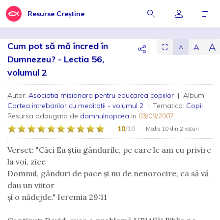
Resurse Creștine
Cum pot să mă încred în
A
A
⛶
A
Dumnezeu? - Lectia 56,
volumul 2
Autor:
Asociatia misionara pentru educarea copiilor
| Album:
Cartea intrebarilor cu meditatii - volumul 2
| Tematica:
Copii
Resursa adaugata de
domnulnopcea
in
03/09/2007
10
/10
Media
10
din
2 voturi
Verset:
"Căci Eu ştiu gândurile, pe care le am cu privire
la voi, zice
Domnul, gânduri de pace şi nu de nenorocire, ca să vă
dau un viitor
şi o nădejde." Ieremia 29:11