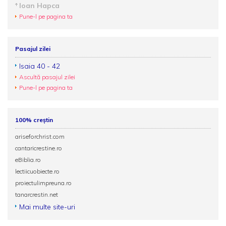
Ioan Hapca
Pune-l pe pagina ta
Pasajul zilei
Isaia 40 - 42
Ascultă pasajul zilei
Pune-l pe pagina ta
100% creștin
ariseforchrist.com
cantaricrestine.ro
eBiblia.ro
lectiicuobiecte.ro
proiectulimpreuna.ro
tanarcrestin.net
Mai multe site-uri