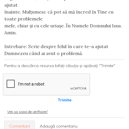
ajutat
înainte. Mulţumesc că pot să mă încred în Tine cu
toate problemele
mele, chiar şi cu cele uriaşe. În Numele Domnului Isus.
Amin.
Intrebare:
Scrie despre felul în care te-a ajutat
Dumnezeu când ai avut o problemă.
Pentru a descărca resursa bifați căsuța și apăsați "Trimite"
Trimite
Vrei sa scapi de verificare?
Comentarii
Adaugă comentariu