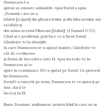
Dumnezeu l-a
ajutat să omoare animalele. Apoi David a spus:
„Domnul, care m-a
izbăvit [scăpat] din gheara leului, şi din laba ursului, mă
va izbăvi şi
din mâna acestui Filistean [Goliat]“ (1 Samuel 17:37).
Când ai o problemă, poţi face ce a făcut David.
Gândeşte-te la situaţiile
în care Dumnezeu te-a ajutat înainte. Gândeşte-te
cât de credincios
şi demn de încredere este El. Apoi încrede-te în
Dumnezeu să te
ajute în continuare. El l-a ajutat pe David. Cu ajutorul
lui Dumnezeu,
David l-a omorât pe uriaş. Dumnezeu te va ajuta şi pe
tine, dacă te
încrezi în El.
Ruga:
Doamne, mulţumesc pentru felul în care m-ai