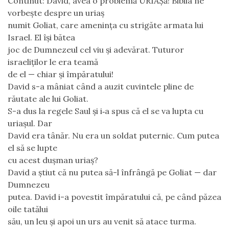
Continut:
David, avea o problemă URIAŞă! Biblia ne
vorbeşte despre un uriaş
numit Goliat, care ameninţa cu strigăte armata lui
Israel. El îşi bătea
joc de Dumnezeul cel viu şi adevărat. Tuturor
israeliţilor le era teamă
de el — chiar şi împăratului!
David s-a mâniat când a auzit cuvintele pline de
răutate ale lui Goliat.
S-a dus la regele Saul şi i‑a spus că el se va lupta cu
uriaşul. Dar
David era tânăr. Nu era un soldat puternic. Cum putea
el să se lupte
cu acest duşman uriaş?
David a ştiut că nu putea să-l înfrângă pe Goliat — dar
Dumnezeu
putea. David i-a povestit împăratului că, pe când păzea
oile tatălui
său, un leu şi apoi un urs au venit să atace turma.