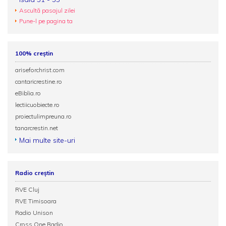
Ascultă pasajul zilei
Pune-l pe pagina ta
100% creștin
ariseforchrist.com
cantaricrestine.ro
eBiblia.ro
lectiicuobiecte.ro
proiectulimpreuna.ro
tanarcrestin.net
Mai multe site-uri
Radio creștin
RVE Cluj
RVE Timisoara
Radio Unison
Cross One Radio