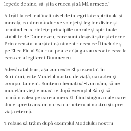
lepede de sine, să-și ia crucea și să Mă urmeze.”
A trăit la cel mai înalt nivel de integritate spirituală și
morală, conformându- se voinței și legilor divine și
urmând cu strictețe principiile morale și spirituale
stabilite de Dumnezeu, care sunt desăvârșite și eterne.
Prin aceasta, a arătat că nimeni - ceea ce Îl include și
pe El ca Fiu al Său - nu poate adăuga sau scoate ceva la
ceea ce a legiferat Dumnezeu.
Adevăratul Isus, așa cum este El prezentat în
Scripturi, este Modelul nostru de viață, caracter și
comportament. Suntem chemați să-L urmăm, să ne
modelăm viețile noastre după exemplul Său și să
urmăm calea pe care a mers El, fiind singura cale care
duce spre transformarea caracterului nostru și spre
viața eternă.
Trebuie să trăim după exemplul Modelului nostru