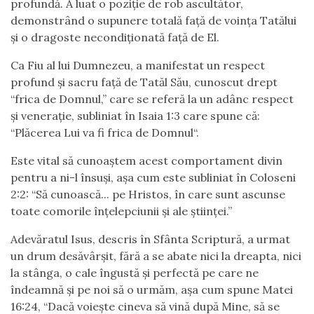
profundă. A luat o poziție de rob ascultător,
demonstrând o supunere totală față de voința Tatălui
și o dragoste necondiționată față de El.
Ca Fiu al lui Dumnezeu, a manifestat un respect
profund și sacru față de Tatăl Său, cunoscut drept
“frica de Domnul,” care se referă la un adânc respect
și venerație, subliniat în Isaia 1:3 care spune că:
“Plăcerea Lui va fi frica de Domnul“.
Este vital să cunoaștem acest comportament divin
pentru a ni-l însuși, așa cum este subliniat în Coloseni
2:2: “Să cunoască... pe Hristos, în care sunt ascunse
toate comorile înțelepciunii și ale științei.”
Adevăratul Isus, descris în Sfânta Scriptură, a urmat
un drum desăvârșit, fără a se abate nici la dreapta, nici
la stânga, o cale îngustă și perfectă pe care ne
îndeamnă și pe noi să o urmăm, așa cum spune Matei
16:24, “Dacă voiește cineva să vină după Mine, să se