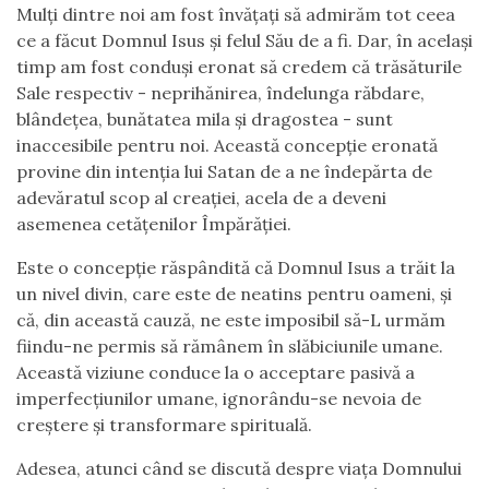
Mulți dintre noi am fost învățați să admirăm tot ceea
ce a făcut Domnul Isus și felul Său de a fi. Dar, în același
timp am fost conduși eronat să credem că trăsăturile
Sale respectiv - neprihănirea, îndelunga răbdare,
blândețea, bunătatea mila și dragostea - sunt
inaccesibile pentru noi. Această concepție eronată
provine din intenția lui Satan de a ne îndepărta de
adevăratul scop al creației, acela de a deveni
asemenea cetățenilor Împărăției.
Este o concepție răspândită că Domnul Isus a trăit la
un nivel divin, care este de neatins pentru oameni, și
că, din această cauză, ne este imposibil să-L urmăm
fiindu-ne permis să rămânem în slăbiciunile umane.
Această viziune conduce la o acceptare pasivă a
imperfecțiunilor umane, ignorându-se nevoia de
creștere și transformare spirituală.
Adesea, atunci când se discută despre viața Domnului