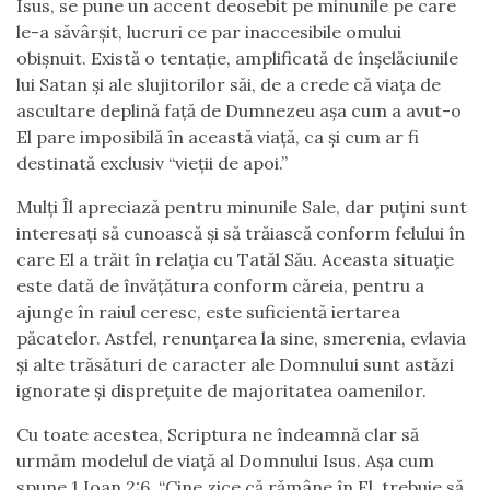
Isus, se pune un accent deosebit pe minunile pe care
le-a săvârșit, lucruri ce par inaccesibile omului
obișnuit. Există o tentație, amplificată de înșelăciunile
lui Satan și ale slujitorilor săi, de a crede că viața de
ascultare deplină față de Dumnezeu așa cum a avut-o
El pare imposibilă în această viață, ca și cum ar fi
destinată exclusiv “vieții de apoi.”
Mulți Îl apreciază pentru minunile Sale, dar puțini sunt
interesați să cunoască și să trăiască conform felului în
care El a trăit în relația cu Tatăl Său. Aceasta situație
este dată de învățătura conform căreia, pentru a
ajunge în raiul ceresc, este suficientă iertarea
păcatelor. Astfel, renunțarea la sine, smerenia, evlavia
și alte trăsături de caracter ale Domnului sunt astăzi
ignorate și disprețuite de majoritatea oamenilor.
Cu toate acestea, Scriptura ne îndeamnă clar să
urmăm modelul de viață al Domnului Isus. Așa cum
spune 1 Ioan 2:6, “Cine zice că rămâne în El, trebuie să