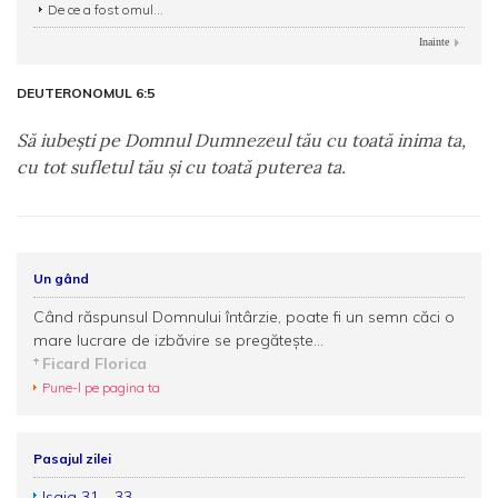
De ce a fost omul...
Inainte
DEUTERONOMUL 6:5
Să iubeşti pe Domnul Dumnezeul tău cu toată inima ta,
cu tot sufletul tău şi cu toată puterea ta.
Un gând
Când răspunsul Domnului întârzie, poate fi un semn căci o
mare lucrare de izbăvire se pregăteşte...
Ficard Florica
Pune-l pe pagina ta
Pasajul zilei
Isaia 31 - 33