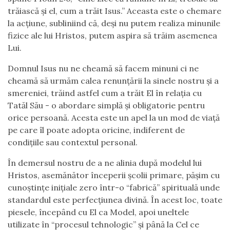
trăiască și el, cum a trăit Isus.” Aceasta este o chemare
la acțiune, subliniind că, deși nu putem realiza minunile
fizice ale lui Hristos, putem aspira să trăim asemenea
Lui.
Domnul Isus nu ne cheamă să facem minuni ci ne
cheamă să urmăm calea renunțării la sinele nostru și a
smereniei, trăind astfel cum a trăit El în relația cu
Tatăl Său - o abordare simplă și obligatorie pentru
orice persoană. Acesta este un apel la un mod de viață
pe care îl poate adopta oricine, indiferent de
condițiile sau contextul personal.
În demersul nostru de a ne alinia după modelul lui
Hristos, asemănător începerii școlii primare, pășim cu
cunoștințe inițiale zero într-o “fabrică” spirituală unde
standardul este perfecțiunea divină. În acest loc, toate
piesele, începând cu El ca Model, apoi uneltele
utilizate în “procesul tehnologic” și până la Cel ce