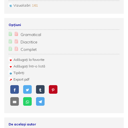
Vizualizări:
161
Opțiuni
Gramatical
Diacritice
Complet
Adăugați la favorite
Adăugați într-o listă
Tipăriți
Export pdf
De același autor