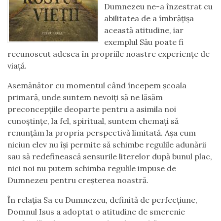
Dumnezeu ne-a înzestrat cu
abilitatea de a îmbrățișa
această atitudine, iar
exemplul Său poate fi
recunoscut adesea în propriile noastre experiențe de
viață.
Asemănător cu momentul când începem școala
primară, unde suntem nevoiți să ne lăsăm
preconcepțiile deoparte pentru a asimila noi
cunoștințe, la fel, spiritual, suntem chemați să
renunțăm la propria perspectivă limitată. Așa cum
niciun elev nu își permite să schimbe regulile adunării
sau să redefinească sensurile literelor după bunul plac,
nici noi nu putem schimba regulile impuse de
Dumnezeu pentru creșterea noastră.
În relația Sa cu Dumnezeu, definită de perfecțiune,
Domnul Isus a adoptat o atitudine de smerenie