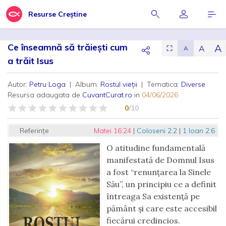
Resurse Creștine
Ce înseamnă să trăiești cum
A
A
⛶
A
a trăit Isus
Autor:
Petru Loga
| Album:
Rostul vieții
| Tematica:
Diverse
Resursa adaugata de
CuvantCurat.ro
in
04/06/2026
0
/10
Referințe
Matei 16:24
|
Coloseni 2:2
|
1 Ioan 2:6
O atitudine fundamentală
manifestată de Domnul Isus
a fost “renunțarea la Sinele
Său”, un principiu ce a definit
întreaga Sa existență pe
pământ și care este accesibil
fiecărui credincios.