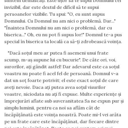
suntem demascaţi. Este uşor sa te supui Domnului cel
invizibil, dar este destul de dificil să te supui
persoanelor vizibile. Tu spui: "O, eu sunt supus
Domnului. Cu Domnul nu am nici o problemă. Dar..."
"Înaintea Domnului nu am nici o problemă, dar cu
biserica..." Oh, eu nu pot fi supus lor!" Domnul te-a pus
special în biserica ta locală ca să-ţi zdrobească voinţa.
"Dacă soţul meu ar putea fi asemeni unui frate
scump, m-aş supune lui cu bucurie". De câte ori, voi,
surorilor, aţi gândit astfel! Dar adevarul este ca soţul
voastru nu poate fi acel fel de persoană. Domnul v-a
dat un soţ foarte potrivit; el este exact soţul de care
aveţi nevoie. Daca aţi putea avea soţul visurilor
voastre, niciodata nu aţi fi expuse. Multe experienţe şi
împrejurări aflate sub suveranitatea Sa ne expun pur şi
simplu luminii, pentru ca noi sa aflăm cât de
încăpăţânată este voinţa noastră. Poate mi-l vei arăta
pe un frate care este încăpăţânat, dar fiecare dintre