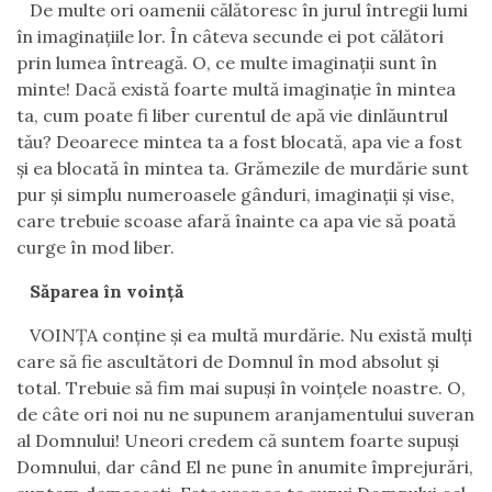
De multe ori oamenii călătoresc în jurul întregii lumi
în imaginaţiile lor. În câteva secunde ei pot călători
prin lumea întreagă. O, ce multe imaginaţii sunt în
minte! Dacă există foarte multă imaginaţie în mintea
ta, cum poate fi liber curentul de apă vie dinlăuntrul
tău? Deoarece mintea ta a fost blocată, apa vie a fost
şi ea blocată în mintea ta. Grămezile de murdărie sunt
pur şi simplu numeroasele gânduri, imaginaţii şi vise,
care trebuie scoase afară înainte ca apa vie să poată
curge în mod liber.
Săparea în voinţă
VOINŢA conţine şi ea multă murdărie. Nu există mulţi
care să fie ascultători de Domnul în mod absolut şi
total. Trebuie să fim mai supuşi în voinţele noastre. O,
de câte ori noi nu ne supunem aranjamentului suveran
al Domnului! Uneori credem că suntem foarte supuşi
Domnului, dar când El ne pune în anumite împrejurări,