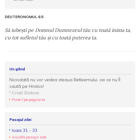
DEUTERONOMUL 6:5
Să iubeşti pe Domnul Dumnezeul tău cu toată inima ta,
cu tot sufletul tău şi cu toată puterea ta.
Un gând
Niciodatã nu vor vedea steaua Betleemului, cei ce nu Îl
cautã pe Hristos!
Cristi Dobrei
Pune-l pe pagina ta
Pasajul zilei
Isaia 31 - 33
Ascultă pasajul zilei