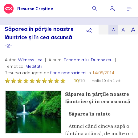
Resurse Creștine
Săparea în părţile noastre
A
A
⛶
A
lăuntrice şi în cea ascunsă
-2-
Autor:
Witness Lee
| Album:
Economia lui Dumnezeu
|
Tematica:
Meditatii
Resursa adaugata de
floridinmaracineni
in
14/09/2014
10
/10
Media
10
din
1 vot
Săparea în părţile noastre
lăuntrice şi în cea ascunsă
Săparea în minte
Atunci când cineva sapă o
fântâna adâncă, de multe ori