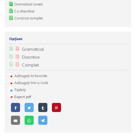
Gramatical corect
Cu diacritice
Conținut complet
Opțiuni
Gramatical
Diacritice
Complet
Adăugați la favorite
Adăugați într-o listă
Tipăriți
Export pdf