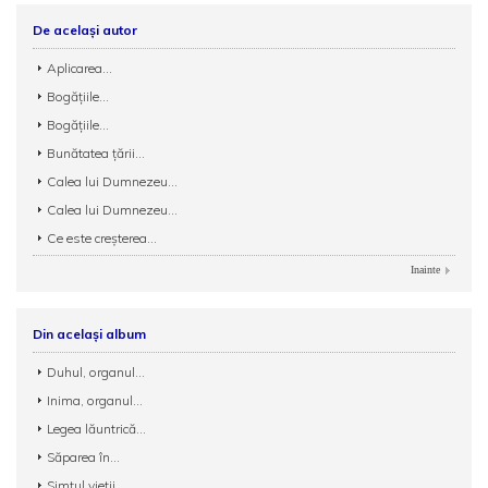
De același autor
Aplicarea...
Bogăţiile...
Bogăţiile...
Bunătatea ţării...
Calea lui Dumnezeu...
Calea lui Dumnezeu...
Ce este creșterea...
Inainte
Din același album
Duhul, organul...
Inima, organul...
Legea lăuntrică...
Săparea în...
Simţul vieţii