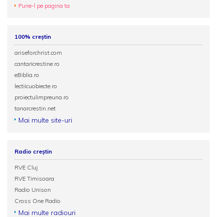
Pune-l pe pagina ta
100% creștin
ariseforchrist.com
cantaricrestine.ro
eBiblia.ro
lectiicuobiecte.ro
proiectulimpreuna.ro
tanarcrestin.net
Mai multe site-uri
Radio creștin
RVE Cluj
RVE Timisoara
Radio Unison
Cross One Radio
Mai multe radiouri