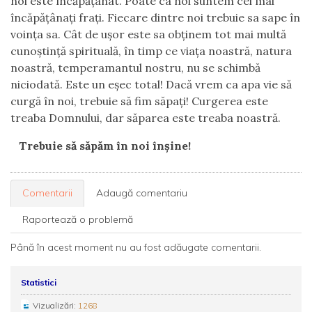
noi este încăpăţânat. Poate ca noi suntem cei mai
încăpăţânaţi fraţi. Fiecare dintre noi trebuie sa sape în
voinţa sa. Cât de uşor este sa obţinem tot mai multă
cunoştinţă spirituală, în timp ce viaţa noastră, natura
noastră, temperamantul nostru, nu se schimbă
niciodată. Este un eşec total! Dacă vrem ca apa vie să
curgă în noi, trebuie să fim săpaţi! Curgerea este
treaba Domnului, dar săparea este treaba noastră.
Trebuie să săpăm în noi înşine!
Comentarii
Adaugă comentariu
Raportează o problemă
Până în acest moment nu au fost adăugate comentarii.
Statistici
Vizualizări:
1268