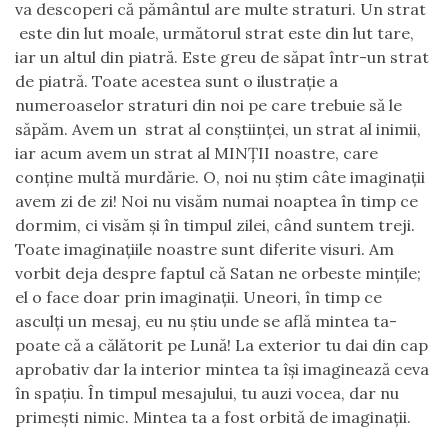
va descoperi că pământul are multe straturi. Un strat
este din lut moale, următorul strat este din lut tare,
iar un altul din piatră. Este greu de săpat într-un strat
de piatră. Toate acestea sunt o ilustraţie a
numeroaselor straturi din noi pe care trebuie să le
săpăm. Avem un strat al conştiinţei, un strat al inimii,
iar acum avem un strat al MINŢII noastre, care
conţine multă murdărie. O, noi nu ştim câte imaginaţii
avem zi de zi! Noi nu visăm numai noaptea în timp ce
dormim, ci visăm şi în timpul zilei, când suntem treji.
Toate imaginaţiile noastre sunt diferite visuri. Am
vorbit deja despre faptul că Satan ne orbeste minţile;
el o face doar prin imaginaţii. Uneori, în timp ce
asculţi un mesaj, eu nu ştiu unde se află mintea ta-
poate că a călătorit pe Lună! La exterior tu dai din cap
aprobativ dar la interior mintea ta îşi imaginează ceva
în spaţiu. În timpul mesajului, tu auzi vocea, dar nu
primeşti nimic. Mintea ta a fost orbită de imaginaţii.