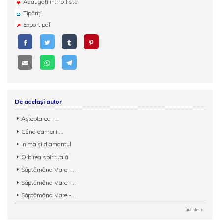
Adăugați într-o listă
Tipăriți
Export pdf
De același autor
Așteptarea -...
Când oamenii...
Inima și diamantul
Orbirea spirituală
Săptămâna Mare -...
Săptămâna Mare -...
Săptămâna Mare -...
Inainte