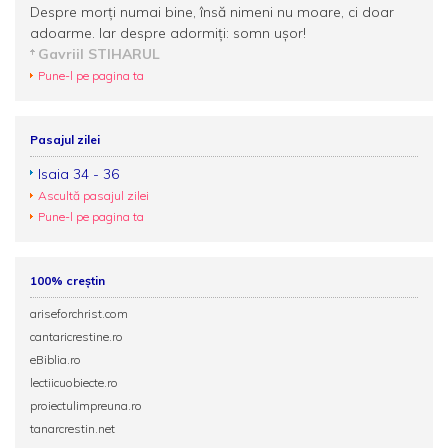
Despre morţi numai bine, însă nimeni nu moare, ci doar
adoarme. Iar despre adormiţi: somn uşor!
Gavriil STIHARUL
Pune-l pe pagina ta
Pasajul zilei
Isaia 34 - 36
Ascultă pasajul zilei
Pune-l pe pagina ta
100% creștin
ariseforchrist.com
cantaricrestine.ro
eBiblia.ro
lectiicuobiecte.ro
proiectulimpreuna.ro
tanarcrestin.net