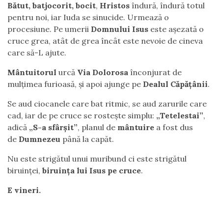
Bătut, batjocorit, bocit
,
Hristos
îndură, îndură totul
pentru noi, iar Iuda se sinucide. Urmează o
procesiune. Pe umerii
Domnului Isus
este așezată o
cruce grea, atât de grea încât este nevoie de cineva
care să-L ajute.
Mântuitorul
urcă
Via Dolorosa
înconjurat de
mulțimea furioasă, și apoi ajunge pe
Dealul Căpățânii
.
Se aud ciocanele care bat ritmic, se aud zarurile care
cad, iar de pe cruce se rostește simplu:
„Tetelestai”
,
adică
„S-a sfârșit”
, planul de
mântuire
a fost dus
de
Dumnezeu
până la capăt.
Nu este strigătul unui muribund ci este strigătul
biruinței,
biruința lui Isus pe cruce
.
E vineri.