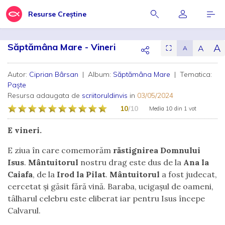
Resurse Creștine
Săptămâna Mare - Vineri
A
A
⛶
A
Autor:
Ciprian Bârsan
| Album:
Săptămâna Mare
| Tematica:
Paște
Resursa adaugata de
scriitoruldinvis
in
03/05/2024
10
/10
Media
10
din
1 vot
E vineri.
E ziua în care comemorăm
răstignirea Domnului
Isus
.
Mântuitorul
nostru drag este dus de la
Ana la
Caiafa
, de la
Irod la Pilat
.
Mântuitorul
a fost judecat,
cercetat și găsit fără vină. Baraba, ucigașul de oameni,
tâlharul celebru este eliberat iar pentru Isus începe
Calvarul.