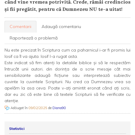
când vine vremea potrivită. Crede, rămâi credincios
și fii pregătit, pentru că Dumnezeu NU te-a uitat!
Comentarii
Adaugă comentariu
Raportează o problemă
Nu este precizat în Scriptura cum ca paharnicul i-ar fi promis lui
Iosif ca îl va ajuta. Iosif l-a rugat asta.
Este indicat să fim atenți la detaliile biblice și să le respectăm
întrucât unii autori, din dorința de a scrie mesaje cât mai
sensibilizante adaugă ficțiune sau interpretează subiectiv
cuvinte la cuvintele Scripturii. Nu cred ca Dumnezeu vrea sa
apelăm la asa ceva. Poate v-ați amintit eronat când ați scris,
dar eu zic că este bine că textele Scripturii să fie verificate cu
atenție.
Adăugat în
09/02/2025
de
Diana90
Statistici