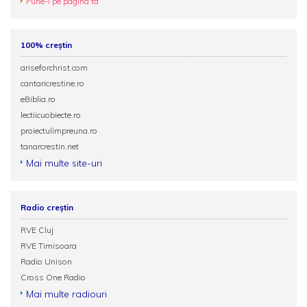
Pune-l pe pagina ta
100% creștin
ariseforchrist.com
cantaricrestine.ro
eBiblia.ro
lectiicuobiecte.ro
proiectulimpreuna.ro
tanarcrestin.net
Mai multe site-uri
Radio creștin
RVE Cluj
RVE Timisoara
Radio Unison
Cross One Radio
Mai multe radiouri