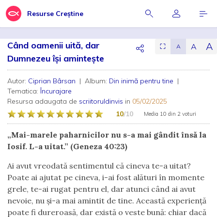
Resurse Creștine
Când oamenii uită, dar
A
A
⛶
A
Dumnezeu își amintește
Autor:
Ciprian Bârsan
| Album:
Din inimă pentru tine
|
Tematica:
Încurajare
Resursa adaugata de
scriitoruldinvis
in
05/02/2025
10
/10
Media
10
din
2 voturi
„Mai-marele paharnicilor nu s-a mai gândit însă la
Iosif. L-a uitat.” (Geneza 40:23)
Ai avut vreodată sentimentul că cineva te-a uitat?
Poate ai ajutat pe cineva, i-ai fost alături în momente
grele, te-ai rugat pentru el, dar atunci când ai avut
nevoie, nu și-a mai amintit de tine. Această experiență
poate fi dureroasă, dar există o veste bună: chiar dacă