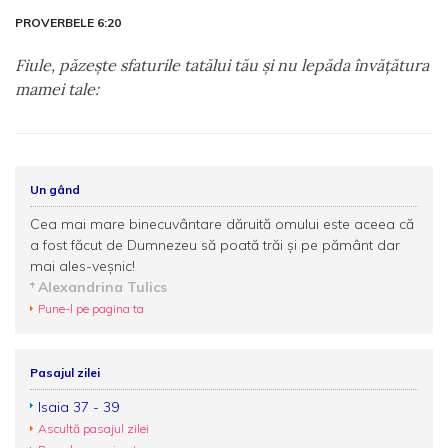
PROVERBELE 6:20
Fiule, păzeşte sfaturile tatălui tău şi nu lepăda învăţătura
mamei tale:
Un gând
Cea mai mare binecuvântare dăruită omului este aceea că
a fost făcut de Dumnezeu să poată trăi și pe pământ dar
mai ales-veșnic!
Alexandrina Tulics
Pune-l pe pagina ta
Pasajul zilei
Isaia 37 - 39
Ascultă pasajul zilei