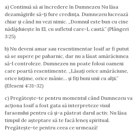
a) Continuă să ai încredere în Dumnezeu Nu lăsa
dezamăgirile să-ți fure credința. Dumnezeu lucrează
chiar și când nu vezi nimic. „Domnul este bun cu cine
nădăjduiește în El, cu sufletul care-L caută.” (Plângeri
3:25)
b) Nu deveni amar sau resentimentar Iosif ar fi putut
să se supere pe paharnic, dar nu a lăsat amărăciunea
să-l controleze. Dumnezeu nu poate folosi oameni
care poartă resentimente. „Lăsați orice amărăciune,
orice iuțime, orice mânie… și fiți buni unii cu alții.”
(Efeseni 4:31-32)
c) Pregătește-te pentru momentul când Dumnezeu va
acționa Iosif a fost gata să interpreteze visul
faraonului pentru că și-a păstrat darul activ. Nu lăsa
timpul de așteptare să te facă leneș spiritual.
Pregătește-te pentru ceea ce urmează!