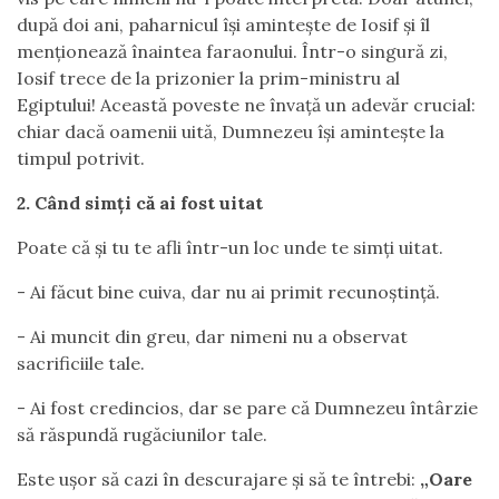
după doi ani, paharnicul își amintește de Iosif și îl
menționează înaintea faraonului. Într-o singură zi,
Iosif trece de la prizonier la prim-ministru al
Egiptului! Această poveste ne învață un adevăr crucial:
chiar dacă oamenii uită, Dumnezeu își amintește la
timpul potrivit.
2. Când simți că ai fost uitat
Poate că și tu te afli într-un loc unde te simți uitat.
- Ai făcut bine cuiva, dar nu ai primit recunoștință.
- Ai muncit din greu, dar nimeni nu a observat
sacrificiile tale.
- Ai fost credincios, dar se pare că Dumnezeu întârzie
să răspundă rugăciunilor tale.
Este ușor să cazi în descurajare și să te întrebi:
„Oare