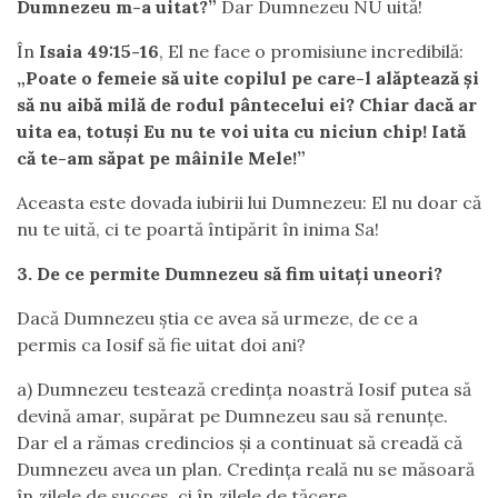
Dumnezeu m-a uitat?”
Dar Dumnezeu NU uită!
În
Isaia 49:15-16
, El ne face o promisiune incredibilă:
„Poate o femeie să uite copilul pe care-l alăptează și
să nu aibă milă de rodul pântecelui ei? Chiar dacă ar
uita ea, totuși Eu nu te voi uita cu niciun chip! Iată
că te-am săpat pe mâinile Mele!”
Aceasta este dovada iubirii lui Dumnezeu: El nu doar că
nu te uită, ci te poartă întipărit în inima Sa!
3. De ce permite Dumnezeu să fim uitați uneori?
Dacă Dumnezeu știa ce avea să urmeze, de ce a
permis ca Iosif să fie uitat doi ani?
a) Dumnezeu testează credința noastră Iosif putea să
devină amar, supărat pe Dumnezeu sau să renunțe.
Dar el a rămas credincios și a continuat să creadă că
Dumnezeu avea un plan. Credința reală nu se măsoară
în zilele de succes, ci în zilele de tăcere.