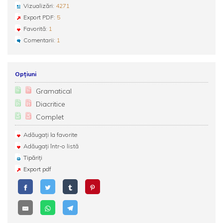
Vizualizări:
4271
Export PDF:
5
Favorită:
1
Comentarii:
1
Opțiuni
Gramatical
Diacritice
Complet
Adăugați la favorite
Adăugați într-o listă
Tipăriți
Export pdf