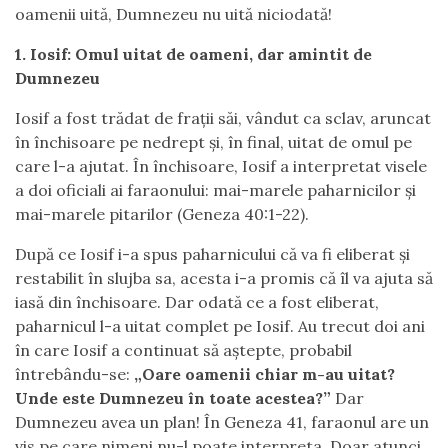
oamenii uită, Dumnezeu nu uită niciodată!
1. Iosif: Omul uitat de oameni, dar amintit de
Dumnezeu
Iosif a fost trădat de frații săi, vândut ca sclav, aruncat
în închisoare pe nedrept și, în final, uitat de omul pe
care l-a ajutat. În închisoare, Iosif a interpretat visele
a doi oficiali ai faraonului: mai-marele paharnicilor și
mai-marele pitarilor (Geneza 40:1-22).
După ce Iosif i-a spus paharnicului că va fi eliberat și
restabilit în slujba sa, acesta i-a promis că îl va ajuta să
iasă din închisoare. Dar odată ce a fost eliberat,
paharnicul l-a uitat complet pe Iosif. Au trecut doi ani
în care Iosif a continuat să aștepte, probabil
întrebându-se:
„Oare oamenii chiar m-au uitat?
Unde este Dumnezeu în toate acestea?”
Dar
Dumnezeu avea un plan! În Geneza 41, faraonul are un
vis pe care nimeni nu-l poate interpreta. Doar atunci,