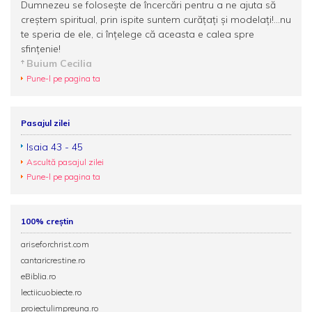
Dumnezeu se foloseşte de încercări pentru a ne ajuta să
creştem spiritual, prin ispite suntem curăţaţi şi modelaţi!...nu
te speria de ele, ci înţelege că aceasta e calea spre
sfinţenie!
Buium Cecilia
Pune-l pe pagina ta
Pasajul zilei
Isaia 43 - 45
Ascultă pasajul zilei
Pune-l pe pagina ta
100% creștin
ariseforchrist.com
cantaricrestine.ro
eBiblia.ro
lectiicuobiecte.ro
proiectulimpreuna.ro