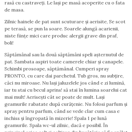
rasă cu castraveți. Le lași pe masă acoperite cu o fata
de masa.
Zilnic hainele de pat sunt scuturare și aerisite, Se scot
pe terasă, se pun la soare. Soarele alungă acarienii,
niste ființe mici care produc alergii grave din praf,
boli!
Săptămânal sau la două săptămâni speli așternutul de
pat. Sambata aspiri toate camerele chiar și canapele.
Schimbi prosoape, săptămânal. Cumperi spray
PRONTO, cu care dai parchetul. Tub gros, nu subțire,
căci nu miroase. Nu lași jaluzelele jos când e zi lumină,
iar tu stai cu becul aprins! să stai în lumina soarelui cat
mai mult! Aerisești cât se poate de mult. Lași
geamurile rabatate după curățenie. Nu folosi parfum și
spray pentru parfum, când se vede clar cum casa e
inchiss și îngropată în mizerie! Spala 1 pe lună
geamurile. Spala wc-ul zilnic, dacă e posibil. În