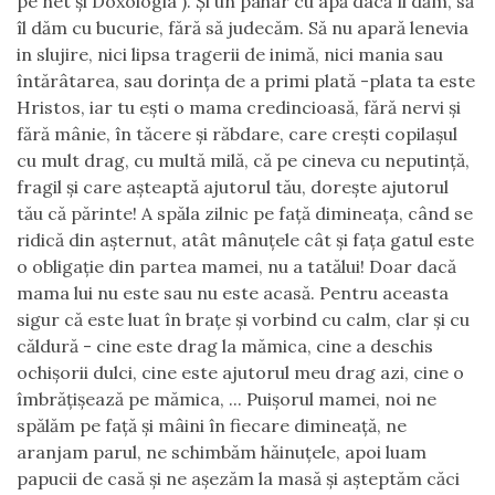
pe net și Doxologia ). Și un pahar cu apă dacă îl dăm, să
îl dăm cu bucurie, fără să judecăm. Să nu apară lenevia
in slujire, nici lipsa tragerii de inimă, nici mania sau
întărâtarea, sau dorința de a primi plată -plata ta este
Hristos, iar tu ești o mama credincioasă, fără nervi și
fără mânie, în tăcere și răbdare, care crești copilașul
cu mult drag, cu multă milă, că pe cineva cu neputință,
fragil și care așteaptă ajutorul tău, dorește ajutorul
tău că părinte! A spăla zilnic pe față dimineața, când se
ridică din așternut, atât mânuțele cât și fața gatul este
o obligație din partea mamei, nu a tatălui! Doar dacă
mama lui nu este sau nu este acasă. Pentru aceasta
sigur că este luat în brațe și vorbind cu calm, clar și cu
căldură - cine este drag la mămica, cine a deschis
ochișorii dulci, cine este ajutorul meu drag azi, cine o
îmbrățișează pe mămica, ... Puișorul mamei, noi ne
spălăm pe față și mâini în fiecare dimineață, ne
aranjam parul, ne schimbăm hăinuțele, apoi luam
papucii de casă și ne așezăm la masă și așteptăm căci