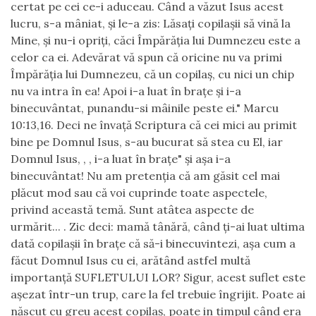
certat pe cei ce-i aduceau. Când a văzut Isus acest
lucru, s-a mâniat, și le-a zis: Lăsați copilașii să vină la
Mine, și nu-i opriți, căci Împărăția lui Dumnezeu este a
celor ca ei. Adevărat vă spun că oricine nu va primi
Împărăția lui Dumnezeu, că un copilaș, cu nici un chip
nu va intra în ea! Apoi i-a luat în brațe și i-a
binecuvântat, punandu-si mâinile peste ei." Marcu
10:13,16. Deci ne învață Scriptura că cei mici au primit
bine pe Domnul Isus, s-au bucurat să stea cu El, iar
Domnul Isus, , , i-a luat în brațe" și așa i-a
binecuvântat! Nu am pretenția că am găsit cel mai
plăcut mod sau că voi cuprinde toate aspectele,
privind această temă. Sunt atâtea aspecte de
urmărit... . Zic deci: mamă tânără, când ți-ai luat ultima
dată copilașii în brațe că să-i binecuvintezi, așa cum a
făcut Domnul Isus cu ei, arătând astfel multă
importanță SUFLETULUI LOR? Sigur, acest suflet este
așezat într-un trup, care la fel trebuie îngrijit. Poate ai
născut cu greu acest copilaș, poate in timpul când era