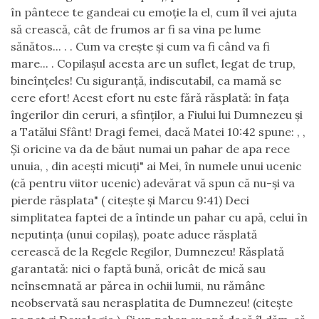
în pântece te gandeai cu emoție la el, cum îl vei ajuta
să crească, cât de frumos ar fi sa vina pe lume
sănătos... . . Cum va crește și cum va fi când va fi
mare... . Copilașul acesta are un suflet, legat de trup,
bineînțeles! Cu siguranță, indiscutabil, ca mamă se
cere efort! Acest efort nu este fără răsplată: în fața
îngerilor din ceruri, a sfinților, a Fiului lui Dumnezeu și
a Tatălui Sfânt! Dragi femei, dacă Matei 10:42 spune: , ,
Și oricine va da de băut numai un pahar de apa rece
unuia, , din acești micuți" ai Mei, în numele unui ucenic
(că pentru viitor ucenic) adevărat vă spun că nu-și va
pierde răsplata" ( citește și Marcu 9:41) Deci
simplitatea faptei de a întinde un pahar cu apă, celui în
neputința (unui copilaș), poate aduce răsplată
cerească de la Regele Regilor, Dumnezeu! Răsplată
garantată: nici o faptă bună, oricât de mică sau
neînsemnată ar părea in ochii lumii, nu rămâne
neobservată sau nerasplatita de Dumnezeu! (citește