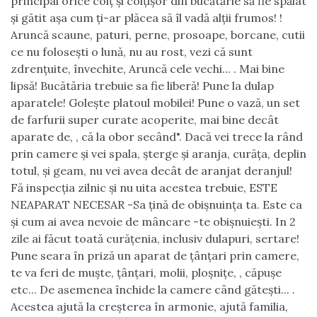
principal orice colț și colțișor din bucătărie să fie spălat
și gătit așa cum ți-ar plăcea să îl vadă alții frumos! !
Aruncă scaune, paturi, perne, prosoape, borcane, cutii
ce nu folosești o lună, nu au rost, vezi că sunt
zdrențuite, învechite, Aruncă cele vechi... . Mai bine
lipsă! Bucătăria trebuie sa fie liberă! Pune la dulap
aparatele! Golește platoul mobilei! Pune o vază, un set
de farfurii super curate acoperite, mai bine decât
aparate de, , că la obor secând". Dacă vei trece la rând
prin camere și vei spala, șterge și aranja, curăța, deplin
totul, și geam, nu vei avea decât de aranjat deranjul!
Fă inspecția zilnic și nu uita acestea trebuie, ESTE
NEAPARAT NECESAR -Sa țină de obișnuința ta. Este ca
și cum ai avea nevoie de mâncare -te obișnuiești. In 2
zile ai făcut toată curățenia, inclusiv dulapuri, sertare!
Pune seara în priză un aparat de țânțari prin camere,
te va feri de muște, țânțari, molii, ploșnițe, , căpușe
etc... De asemenea închide la camere când gătești... .
Acestea ajută la creșterea în armonie, ajută familia,