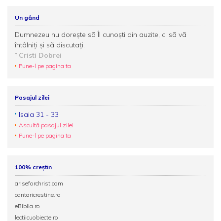
Un gând
Dumnezeu nu doreşte sã Îl cunoşti din auzite, ci sã vã
întâlniţi şi sã discutaţi.
Cristi Dobrei
Pune-l pe pagina ta
Pasajul zilei
Isaia 31 - 33
Ascultă pasajul zilei
Pune-l pe pagina ta
100% creștin
ariseforchrist.com
cantaricrestine.ro
eBiblia.ro
lectiicuobiecte.ro