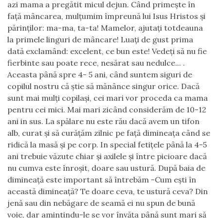
azi mama a pregătit micul dejun. Când primește în
față mâncarea, mulțumim împreună lui Isus Hristos și
părinților: ma-ma, ta-ta! Mamelor, ajutați totdeauna
la primele linguri de mâncare! Luați de gust prima
dată exclamând: excelent, ce bun este! Vedeți să nu fie
fierbinte sau poate rece, nesărat sau nedulce... .
Aceasta până spre 4- 5 ani, când suntem siguri de
copilul nostru că știe să mănânce singur orice. Dacă
sunt mai mulți copilași, cei mari vor proceda ca mama
pentru cei mici. Mai mari zicând considerăm de 10-12
ani in sus. La spălare nu este rău dacă avem un tifon
alb, curat și să curățăm zilnic pe față dimineața când se
ridică la masă și pe corp. In special fetițele până la 4-5
ani trebuie văzute chiar și axilele și între picioare dacă
nu cumva este înroșit, doare sau ustură. După baia de
dimineață este important să întrebăm -Cum ești în
această dimineață? Te doare ceva, te ustură ceva? Din
jenă sau din nebăgare de seamă ei nu spun de bună
voie, dar amintindu-le se vor învăța până sunt mari să