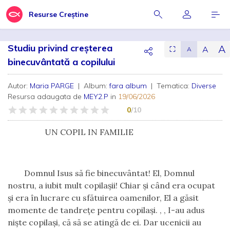
Resurse Creștine
Studiu privind creșterea
A
A
⛶
A
binecuvântată a copilului
Autor:
Maria PARGE
| Album:
fara album
| Tematica:
Diverse
Resursa adaugata de
MEY2.P
in
19/06/2026
0
/10
UN COPIL IN FAMILIE
Domnul Isus să fie binecuvântat! El, Domnul
nostru, a iubit mult copilașii! Chiar și când era ocupat
și era în lucrare cu sfătuirea oamenilor, El a găsit
momente de tandrețe pentru copilași. , , I-au adus
niște copilași, că să se atingă de ei. Dar ucenicii au