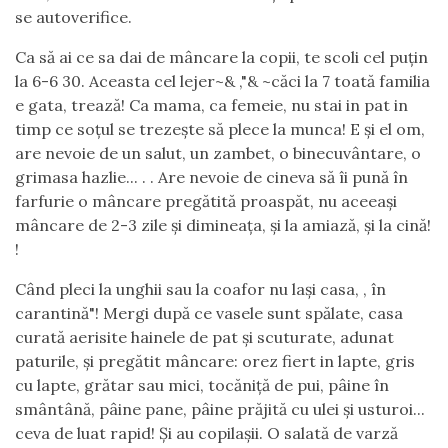
se autoverifice.
Ca să ai ce sa dai de mâncare la copii, te scoli cel puțin
la 6-6 30. Aceasta cel lejer~& ,"& ~căci la 7 toată familia
e gata, trează! Ca mama, ca femeie, nu stai in pat in
timp ce soțul se trezește să plece la munca! E și el om,
are nevoie de un salut, un zambet, o binecuvântare, o
grimasa hazlie... . . Are nevoie de cineva să îi pună în
farfurie o mâncare pregătită proaspăt, nu aceeași
mâncare de 2-3 zile și dimineața, și la amiază, și la cină!
!
Când pleci la unghii sau la coafor nu lași casa, , în
carantină"! Mergi după ce vasele sunt spălate, casa
curată aerisite hainele de pat și scuturate, adunat
paturile, și pregătit mâncare: orez fiert in lapte, gris
cu lapte, grătar sau mici, tocăniță de pui, pâine în
smântână, pâine pane, pâine prăjită cu ulei și usturoi...
ceva de luat rapid! Și au copilașii. O salată de varză