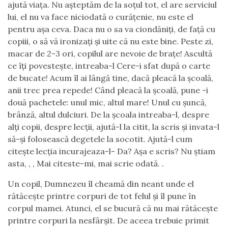
ajută viața. Nu așteptăm de la soțul tot, el are serviciul
lui, el nu va face niciodată o curățenie, nu este el
pentru așa ceva. Daca nu o sa va ciondăniți, de față cu
copiii, o să vă ironizați și uite că nu este bine. Peste zi,
macar de 2-3 ori, copilul are nevoie de brațe! Ascultă
ce îți povestește, intreaba-l Cere-i sfat după o carte
de bucate! Acum îl ai lângă tine, dacă pleacă la școală,
anii trec prea repede! Când pleacă la școală, pune -i
două pachetele: unul mic, altul mare! Unul cu șuncă,
brânză, altul dulciuri. De la școala intreaba-l, despre
alți copii, despre lecții, ajută-l la citit, la scris și invata-l
să-și folosească degetele la socotit. Ajută-l cum
citește lecția incurajeaza-l- Da? Așa e scris? Nu știam
asta, , , Mai citeste-mi, mai scrie odată. .
Un copil, Dumnezeu îl cheamă din neant unde el
rătăcește printre corpuri de tot felul și îl pune în
corpul mamei. Atunci, el se bucură că nu mai rătăcește
printre corpuri la nesfârșit. De aceea trebuie primit