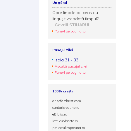
Un gând
Oare limbile de ceas au
linguşit vreodată timpul?
Gavriil STIHARUL
Pune-l pe pagina ta
Pasajul zilei
Isaia 31 - 33
Ascultă pasajul zilei
Pune-l pe pagina ta
100% creștin
ariseforchrist.com
cantaricrestine.ro
eBiblia.ro
lectiicuobiecte.ro
proiectulimpreuna.ro