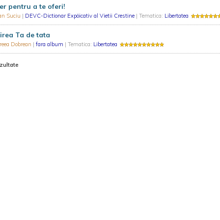
er pentru a te oferi!
ian Suciu
|
DEVC-Dictionar Expöicativ al Vietii Crestine
| Tematica:
Libertatea
irea Ta de tata
reea Dobrean
|
fara album
| Tematica:
Libertatea
zultate