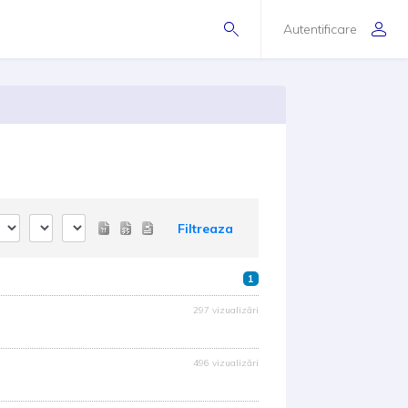
Autentificare
Filtreaza
1
297 vizualizări
496 vizualizări