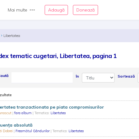
Mai multe
Adaugă
Donează
Libertatea
dex tematic cugetari, Libertatea, pagina 1
aută
în
Sortează
zultate
ertatea tranzactionata pe piata compromisurilor
unoscut
|
fara album
| Tematica:
Libertatea
luenţa absolută
ti Dobrei
|
Freamătul Gândurilor
| Tematica:
Libertatea