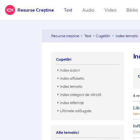
Resurse Creștine
Text
Audio
Video
Biblia
Resurse creștine
Text
Cugetări
Index tematic
In
Cugetări
Index autori
C
Index alfabetic
Index tematic
Index categorii de vârstă
4 re
Index referințe
Lib
Ultimele adăugate
Nec
Inf
Cris
Alte tematici