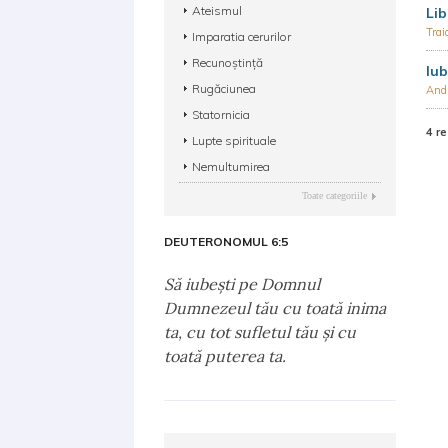
Ateismul
Lib
Tra
Imparatia cerurilor
Recunoștință
Iub
Rugăciunea
And
Statornicia
4 re
Lupte spirituale
Nemultumirea
Toate categoriile
DEUTERONOMUL 6:5
Să iubeşti pe Domnul
Dumnezeul tău cu toată inima
ta, cu tot sufletul tău şi cu
toată puterea ta.