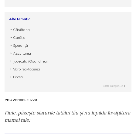
Alte tematici
Căsătoria
Curăția
Speranță
Ascultarea
Judecata (Osandirea)
Vorbirea-tăcerea
Pacea
Toate categoriile
PROVERBELE 6:20
Fiule, păzeşte sfaturile tatălui tău şi nu lepăda învăţătura
mamei tale: