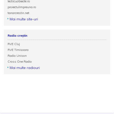
lectiicuobiecte.ro
proiectulimpreuna.ro
tanarcrestin.net
Mai multe site-uri
Radio creștin
RVE Cluj
RVE Timisoara
Radio Unison
Cross One Radio
Mai multe radiouri