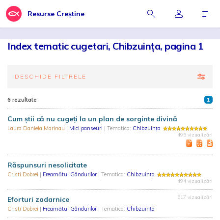
Resurse Creștine
Index tematic cugetari, Chibzuința, pagina 1
DESCHIDE FILTRELE
6 rezultate
1
Cum știi că nu cugeți la un plan de sorginte divină
Laura Daniela Marinau
|
Mici panseuri
| Tematica:
Chibzuința
495 vizualizări
Răspunsuri nesolicitate
Cristi Dobrei
|
Freamătul Gândurilor
| Tematica:
Chibzuința
494 vizualizări
517 vizualizări
Eforturi zadarnice
Cristi Dobrei
|
Freamătul Gândurilor
| Tematica:
Chibzuința