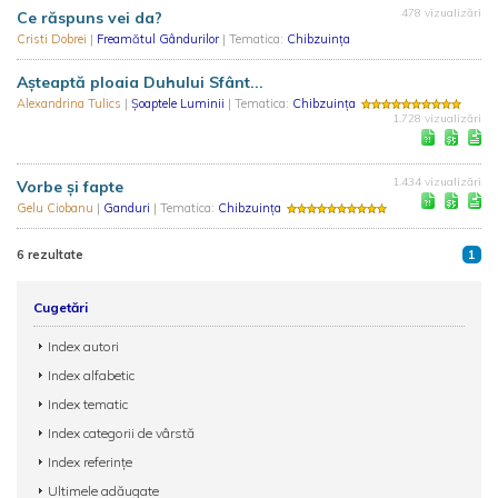
478 vizualizări
Ce răspuns vei da?
Cristi Dobrei
|
Freamătul Gândurilor
| Tematica:
Chibzuința
Așteaptă ploaia Duhului Sfânt...
Alexandrina Tulics
|
Şoaptele Luminii
| Tematica:
Chibzuința
1.728 vizualizări
1.434 vizualizări
Vorbe și fapte
Gelu Ciobanu
|
Ganduri
| Tematica:
Chibzuința
6 rezultate
1
Cugetări
Index autori
Index alfabetic
Index tematic
Index categorii de vârstă
Index referințe
Ultimele adăugate