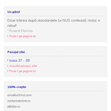
Un gând
Doar trăirea după standardele lui ISUS contează; restul, e
rebut!
Ficard Florica
Pune-l pe pagina ta
Pasajul zilei
Isaia 37 - 39
Ascultă pasajul zilei
Pune-l pe pagina ta
100% creștin
ariseforchrist.com
cantaricrestine.ro
eBiblia.ro