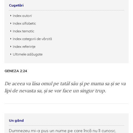
Cugetări
Index autori
Index alfabetic
Index tematic
Index categorii de vârstă
Index referințe
Ultimele adăugate
GENEZA 2:24
De aceea va lăsa omul pe tatăl său şi pe mama sa şi se va
lipi de nevasta sa, şi se vor face un singur trup.
Un gând
Dumnezeu mi-a pus un nume pe care încă nu îl cunosc,