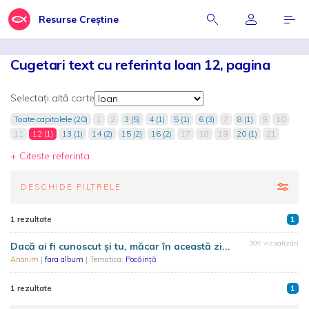
Resurse Creștine
Cugetari text cu referinta Ioan 12, pagina
Selectați altă carte
Toate capitolele (20)
1
2
3 (5)
4 (1)
5 (1)
6 (3)
7
8 (1)
9
10
11
12 (1)
13 (1)
14 (2)
15 (2)
16 (2)
17
18
19
20 (1)
21
+ Citeste referinta
DESCHIDE FILTRELE
1 rezultate
1
309 vizualizări
Dacă ai fi cunoscut și tu, măcar în această zi...
Anonim
|
fara album
| Tematica:
Pocăință
1 rezultate
1