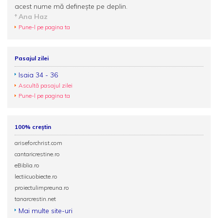
acest nume mă definește pe deplin.
Ana Haz
Pune-l pe pagina ta
Pasajul zilei
Isaia 34 - 36
Ascultă pasajul zilei
Pune-l pe pagina ta
100% creștin
ariseforchrist.com
cantaricrestine.ro
eBiblia.ro
lectiicuobiecte.ro
proiectulimpreuna.ro
tanarcrestin.net
Mai multe site-uri