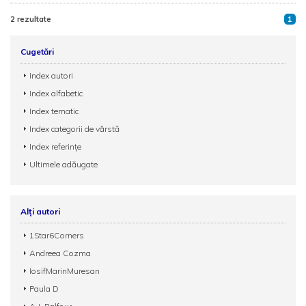
2 rezultate
1
Cugetări
Index autori
Index alfabetic
Index tematic
Index categorii de vârstă
Index referințe
Ultimele adăugate
Alți autori
1Star6Corners
Andreea Cozma
IosifMarinMuresan
Paula D