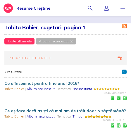
Resurse Creștine
Tabita Bahier, cugetari, pagina 1
Toate albumele
Album necunoscut (2)
DESCHIDE FILTRELE
2 rezultate
1
Ce a însemnat pentru tine anul 2016?
Tabita Bahier
|
Album necunoscut
| Tematica:
Recunostinta
1.646 vizualizări
Ce aș face dacă aș ști că mai am de trăit doar o săptămână?
Tabita Bahier
|
Album necunoscut
| Tematica:
Timpul
9.008 vizualizări