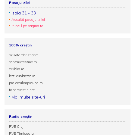
Pasajul zilei
Isaia 31 - 33
Ascultă pasajul zilei
Pune-l pe pagina ta
100% creștin
ariseforchrist.com
cantaricrestine.ro
eBiblia.ro
lectiicuobiecte.ro
proiectulimpreuna.ro
tanarcrestin.net
Mai multe site-uri
Radio creștin
RVE Cluj
RVE Timisoara