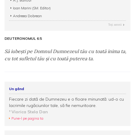
A.J. Balfour
Ioan Marini (SM. Editor)
Andreea Dobrean
Toţi autorii
DEUTERONOMUL 6:5
Să iubeşti pe Domnul Dumnezeul tău cu toată inima ta,
cu tot sufletul tău şi cu toată puterea ta.
Un gând
Fiecare zi dată de Dumnezeu e o floare minunată: ud-o cu
lacrimile rugăciunilor tale, să fie nemuritoare.
Viorica Stela Dan
Pune-l pe pagina ta