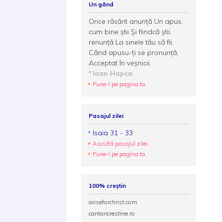
Un gând
Orice răsărit anunță Un apus,
cum bine știi Și fiindcă știi,
renunță La sinele tău să fii,
Când apusu-ți se pronunță,
Acceptat în veșnicii.
Ioan Hapca
Pune-l pe pagina ta
Pasajul zilei
Isaia 31 - 33
Ascultă pasajul zilei
Pune-l pe pagina ta
100% creștin
ariseforchrist.com
cantaricrestine.ro