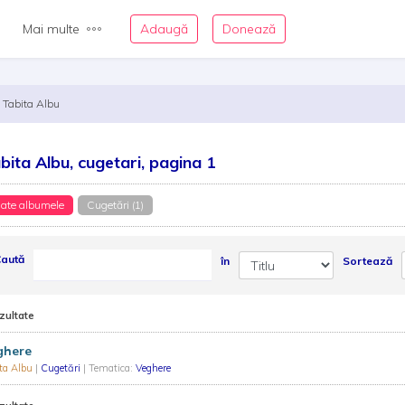
Mai multe
Adaugă
Donează
Tabita Albu
bita Albu, cugetari, pagina 1
ate albumele
Cugetări (1)
aută
în
Sortează
zultate
ghere
ta Albu
|
Cugetări
| Tematica:
Veghere