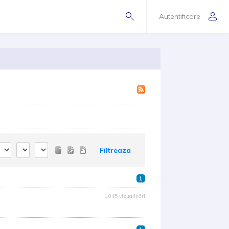
Autentificare
Filtreaza
1
1.045 vizualizări