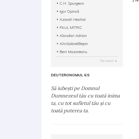
1 re
C.H. Spurgeon
Igor Opincă
Azarah Heichal
PAUL MITRIC
Abrudan Adrian
AlinGabrielBejan
Beni Mazareanu
Toţi autorii
DEUTERONOMUL 6:5
Să iubeşti pe Domnul
Dumnezeul tău cu toată inima
ta, cu tot sufletul tău şi cu
toată puterea ta.