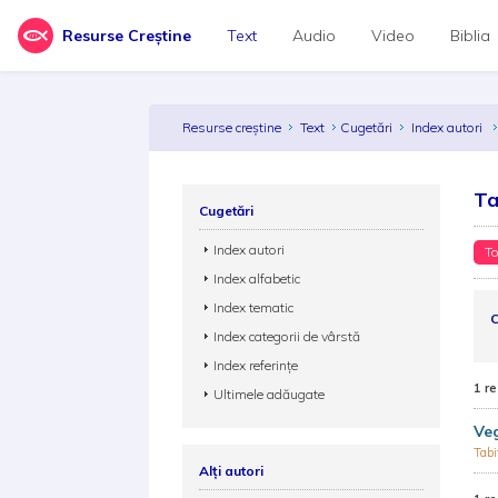
Resurse Creștine
Text
Audio
Video
Biblia
Resurse creștine
Text
Cugetări
Index autori
Ta
Cugetări
Index autori
To
Index alfabetic
Index tematic
C
Index categorii de vârstă
Index referințe
1 re
Ultimele adăugate
Ve
Tabi
Alți autori