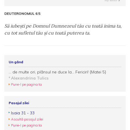
Toţi autorii
DEUTERONOMUL 6:5
Să iubeşti pe Domnul Dumnezeul tău cu toată inima ta,
cu tot sufletul tău şi cu toată puterea ta.
Un gând
... de multe ori, plânsul ne duce la... Fericiri! {Matei 5}
Alexandrina Tulics
Pune-l pe pagina ta
Pasajul zilei
Isaia 31 - 33
Ascultă pasajul zilei
Pune-l pe pagina ta