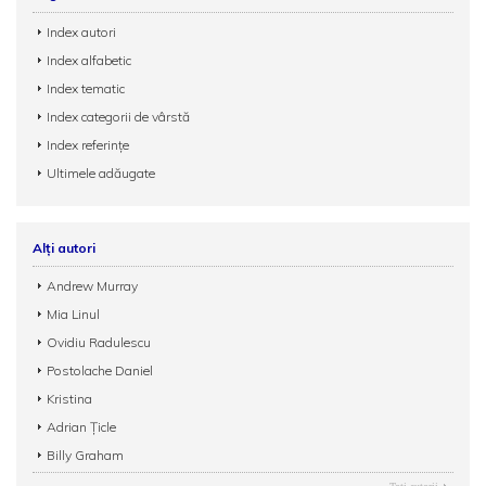
Index autori
Index alfabetic
Index tematic
Index categorii de vârstă
Index referințe
Ultimele adăugate
Alți autori
Andrew Murray
Mia Linul
Ovidiu Radulescu
Postolache Daniel
Kristina
Adrian Țicle
Billy Graham