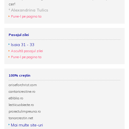
cer!
Alexandrina Tulics
Pune-l pe pagina ta
Pasajul zilei
Isaia 31 - 33
Ascultă pasajul zilei
Pune-l pe pagina ta
100% creștin
ariseforchrist.com
cantaricrestine.ro
eBiblia.ro
lectiicuobiecte.ro
proiectulimpreuna.ro
tanarcrestin.net
Mai multe site-uri