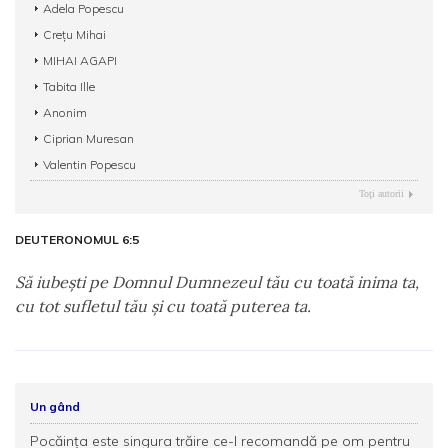
Adela Popescu
Crețu Mihai
MIHAI AGAPI
Tabita Ille
Anonim
Ciprian Muresan
Valentin Popescu
Toţi autorii
DEUTERONOMUL 6:5
Să iubeşti pe Domnul Dumnezeul tău cu toată inima ta,
cu tot sufletul tău şi cu toată puterea ta.
Un gând
Pocăința este singura trăire ce-l recomandă pe om pentru