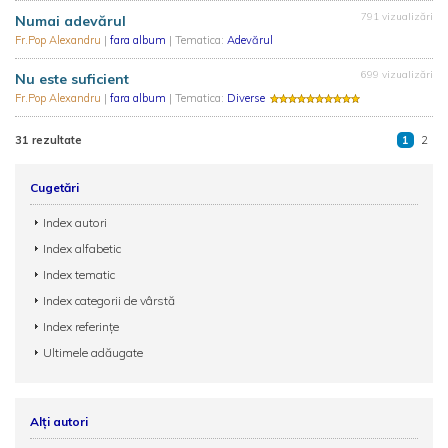
791 vizualizări
Numai adevărul
Fr.Pop Alexandru
|
fara album
| Tematica:
Adevărul
699 vizualizări
Nu este suficient
Fr.Pop Alexandru
|
fara album
| Tematica:
Diverse
31 rezultate
1
2
Cugetări
Index autori
Index alfabetic
Index tematic
Index categorii de vârstă
Index referințe
Ultimele adăugate
Alți autori