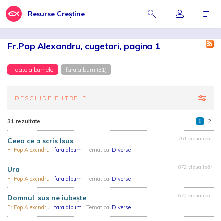
Resurse Creștine
Fr.Pop Alexandru, cugetari, pagina 1
Toate albumele
fara album (31)
DESCHIDE FILTRELE
31 rezultate
1
2
761 vizualizări
Ceea ce a scris Isus
Fr.Pop Alexandru
|
fara album
| Tematica:
Diverse
872 vizualizări
Ura
Fr.Pop Alexandru
|
fara album
| Tematica:
Diverse
670 vizualizări
Domnul Isus ne iubește
Fr.Pop Alexandru
|
fara album
| Tematica:
Diverse