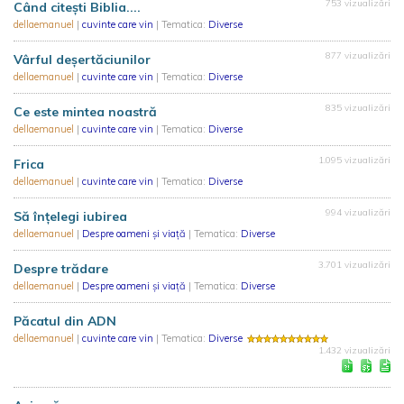
753 vizualizări
Când citești Biblia....
dellaemanuel
|
cuvinte care vin
| Tematica:
Diverse
877 vizualizări
Vârful deșertăciunilor
dellaemanuel
|
cuvinte care vin
| Tematica:
Diverse
835 vizualizări
Ce este mintea noastră
dellaemanuel
|
cuvinte care vin
| Tematica:
Diverse
1.095 vizualizări
Frica
dellaemanuel
|
cuvinte care vin
| Tematica:
Diverse
994 vizualizări
Să înțelegi iubirea
dellaemanuel
|
Despre oameni și viață
| Tematica:
Diverse
3.701 vizualizări
Despre trădare
dellaemanuel
|
Despre oameni și viață
| Tematica:
Diverse
Păcatul din ADN
dellaemanuel
|
cuvinte care vin
| Tematica:
Diverse
1.432 vizualizări