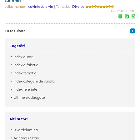
Axiomă
dellaemanuel
|
cuvinte care vin
| Tematica:
Diverse
1.275 vizualizări
18 rezultate
1
Cugetări
Index autori
Index alfabetic
Index tematic
Index categorii de vârstă
Index referințe
Ultimele adăugate
Alți autori
Izvordelumina
Adriana Ostas