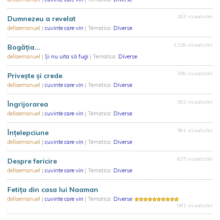
162 vizualizări
Dumnezeu a revelat
dellaemanuel
|
cuvinte care vin
| Tematica:
Diverse
1.226 vizualizări
Bogăția...
dellaemanuel
|
Şi nu uita să fugi
| Tematica:
Diverse
359 vizualizări
Privește și crede
dellaemanuel
|
cuvinte care vin
| Tematica:
Diverse
392 vizualizări
Îngrijorarea
dellaemanuel
|
cuvinte care vin
| Tematica:
Diverse
561 vizualizări
Înțelepciune
dellaemanuel
|
cuvinte care vin
| Tematica:
Diverse
625 vizualizări
Despre fericire
dellaemanuel
|
cuvinte care vin
| Tematica:
Diverse
Fetița din casa lui Naaman
dellaemanuel
|
cuvinte care vin
| Tematica:
Diverse
981 vizualizări