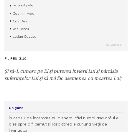
Pr. Iosif Trifa
Cosmin Meran
Cost Ana
vasi iancu
Lucian Cazacu
Toţi autorii
FILIPENI 3:10
Şi să-L cunosc pe El şi puterea învierii Lui şi părtăşia
suferinţelor Lui şi să mă fac asemenea cu moartea Lui;
Un gând
În ceasul de încercare nu dispera, căci numai aşa grâul e
ales spre a fi cernut şi răsplătirea e cununa vieții de
învingător.