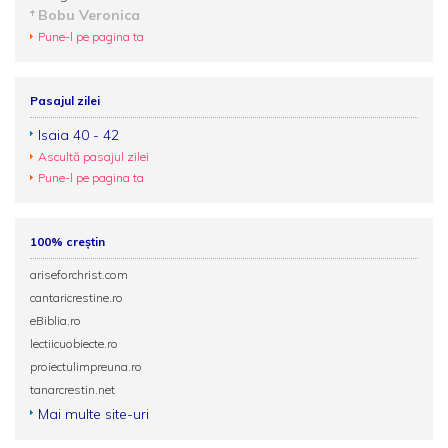
Bobu Veronica
Pune-l pe pagina ta
Pasajul zilei
Isaia 40 - 42
Ascultă pasajul zilei
Pune-l pe pagina ta
100% creștin
ariseforchrist.com
cantaricrestine.ro
eBiblia.ro
lectiicuobiecte.ro
proiectulimpreuna.ro
tanarcrestin.net
Mai multe site-uri