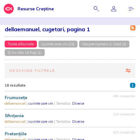
Resurse Creștine
dellaemanuel, cugetari, pagina 1
Toate albumele
cuvinte care vin (15)
Despre oameni și viață (2)
Şi nu uita să fugi (1)
DESCHIDE FILTRELE
18 rezultate
1
158 vizualizări
Frumusețe
dellaemanuel
|
cuvinte care vin
| Tematica:
Diverse
114 vizualizări
Sfințenie
dellaemanuel
|
cuvinte care vin
| Tematica:
Diverse
105 vizualizări
Pretențiile
dellaemanuel
|
cuvinte care vin
| Tematica:
Diverse