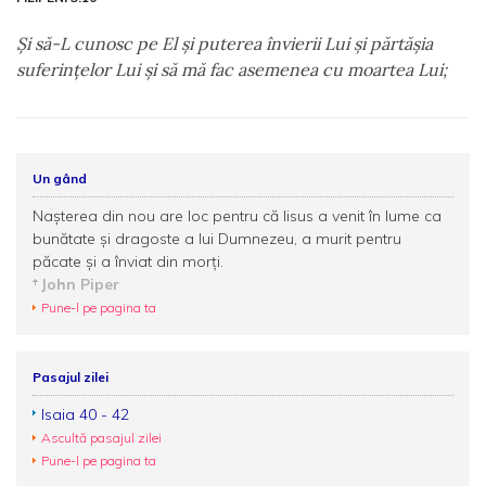
Şi să-L cunosc pe El şi puterea învierii Lui şi părtăşia
suferinţelor Lui şi să mă fac asemenea cu moartea Lui;
Un gând
Naşterea din nou are loc pentru că Iisus a venit în lume ca
bunătate şi dragoste a lui Dumnezeu, a murit pentru
păcate şi a înviat din morţi.
John Piper
Pune-l pe pagina ta
Pasajul zilei
Isaia 40 - 42
Ascultă pasajul zilei
Pune-l pe pagina ta