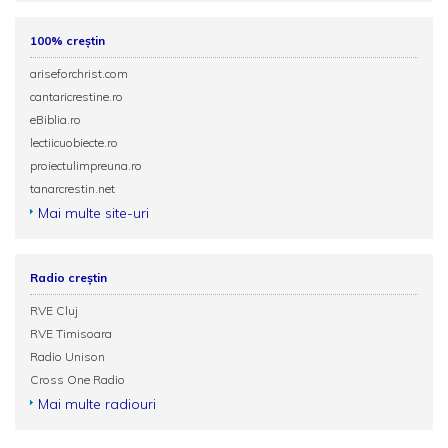
100% creștin
ariseforchrist.com
cantaricrestine.ro
eBiblia.ro
lectiicuobiecte.ro
proiectulimpreuna.ro
tanarcrestin.net
Mai multe site-uri
Radio creștin
RVE Cluj
RVE Timisoara
Radio Unison
Cross One Radio
Mai multe radiouri