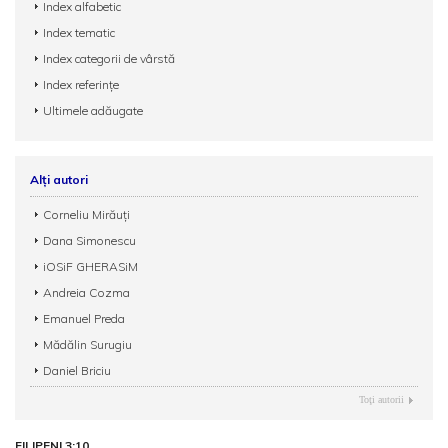
Index alfabetic
Index tematic
Index categorii de vârstă
Index referințe
Ultimele adăugate
Alți autori
Corneliu Mirăuţi
Dana Simonescu
iOSiF GHERASiM
Andreia Cozma
Emanuel Preda
Mădălin Surugiu
Daniel Briciu
Toţi autorii
FILIPENI 3:10