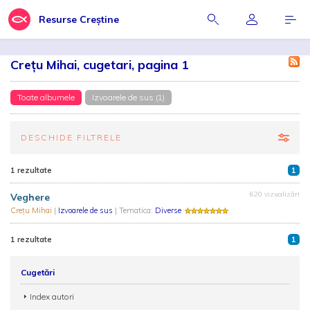
Resurse Creștine
Crețu Mihai, cugetari, pagina 1
Toate albumele
Izvoarele de sus (1)
DESCHIDE FILTRELE
1 rezultate
1
620 vizualizări
Veghere
Crețu Mihai
|
Izvoarele de sus
| Tematica:
Diverse
1 rezultate
1
Cugetări
Index autori