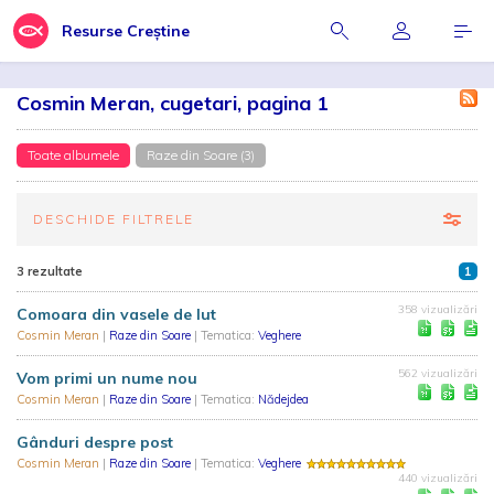
Resurse Creștine
Cosmin Meran, cugetari, pagina 1
Toate albumele
Raze din Soare (3)
DESCHIDE FILTRELE
3 rezultate
1
358 vizualizări
Comoara din vasele de lut
Cosmin Meran
|
Raze din Soare
| Tematica:
Veghere
562 vizualizări
Vom primi un nume nou
Cosmin Meran
|
Raze din Soare
| Tematica:
Nădejdea
Gânduri despre post
Cosmin Meran
|
Raze din Soare
| Tematica:
Veghere
440 vizualizări