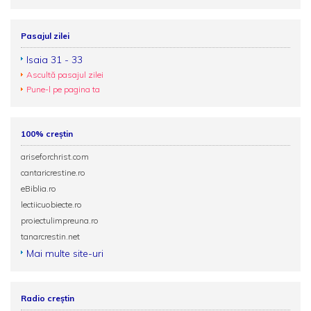
Pasajul zilei
Isaia 31 - 33
Ascultă pasajul zilei
Pune-l pe pagina ta
100% creștin
ariseforchrist.com
cantaricrestine.ro
eBiblia.ro
lectiicuobiecte.ro
proiectulimpreuna.ro
tanarcrestin.net
Mai multe site-uri
Radio creștin