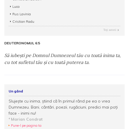
Luca
Rus Lavinia
Cristian Radu
Toţi autorii
DEUTERONOMUL 6:5
Să iubeşti pe Domnul Dumnezeul tău cu toată inima ta,
cu tot sufletul tău şi cu toată puterea ta.
Un gând
Slujeşte cu inima, ştiind că în primul rând pe ea o vrea
Dumnezeu. Bani, cântări, poezii, rugăciuni, predici mai poţi
face - inimi nu!
Marian Condrat
Pune-l pe pagina ta