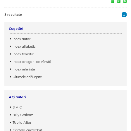
3 rezultate
1
Cugetări
Index autori
Index alfabetic
Index tematic
Index categorii de vârstă
Index referințe
Ultimele adăugate
Alți autori
S.M.C
Billy Graham
Tabita Albu
Contele Zinzerdorf