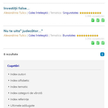
Investiții false...
Alexandrina Tulics
|
Calea înteleaptă
| Tematica:
Singuratatea
1.396 vizualizări
Nu te uita'' judecător...''
Alexandrina Tulics
|
Calea înteleaptă
| Tematica:
Bunatatea
1.351 vizualizări
8 rezultate
1
Cugetări
Index autori
Index alfabetic
Index tematic
Index categorii de vârstă
Index referințe
Ultimele adăugate