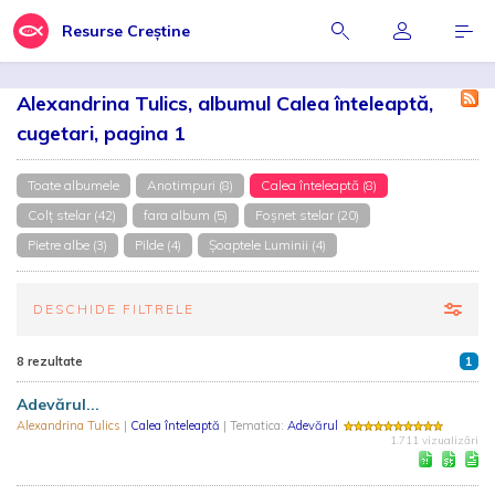
Resurse Creștine
Alexandrina Tulics, albumul Calea înteleaptă,
cugetari, pagina 1
Toate albumele
Anotimpuri (8)
Calea înteleaptă (8)
Colț stelar (42)
fara album (5)
Foșnet stelar (20)
Pietre albe (3)
Pilde (4)
Şoaptele Luminii (4)
DESCHIDE FILTRELE
8 rezultate
1
Adevărul...
Alexandrina Tulics
|
Calea înteleaptă
| Tematica:
Adevărul
1.711 vizualizări