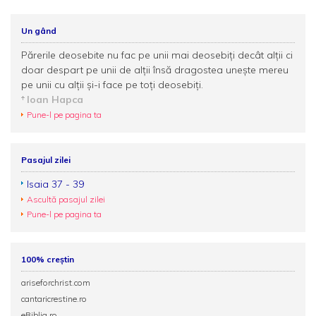
Un gând
Părerile deosebite nu fac pe unii mai deosebiți decât alții ci
doar despart pe unii de alții însă dragostea unește mereu
pe unii cu alții și-i face pe toți deosebiți.
Ioan Hapca
Pune-l pe pagina ta
Pasajul zilei
Isaia 37 - 39
Ascultă pasajul zilei
Pune-l pe pagina ta
100% creștin
ariseforchrist.com
cantaricrestine.ro
eBiblia.ro