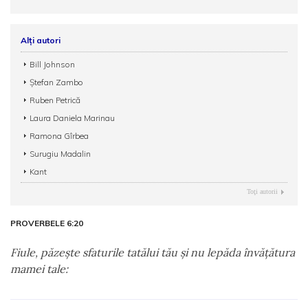
Alți autori
Bill Johnson
Ștefan Zambo
Ruben Petrică
Laura Daniela Marinau
Ramona Gîrbea
Surugiu Madalin
Kant
Toţi autorii
PROVERBELE 6:20
Fiule, păzeşte sfaturile tatălui tău şi nu lepăda învăţătura
mamei tale: