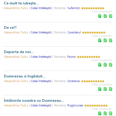
Ce mult te iubește...
Alexandrina Tulics
|
Calea înteleaptă
| Tematica:
Suferință
1.232 vizualizări
De ce?!
Alexandrina Tulics
|
Calea înteleaptă
| Tematica:
Caracterul
1.530 vizualizări
Departe de noi...
Alexandrina Tulics
|
Calea înteleaptă
| Tematica:
Faima
1.026 vizualizări
Dumnezeu a îngăduit...
Alexandrina Tulics
|
Calea înteleaptă
| Tematica:
Smerenia
1.554 vizualizări
Întâlnirile noastre cu Dumnezeu...
Alexandrina Tulics
|
Calea înteleaptă
| Tematica:
Rugăciunea
1.286 vizualizări