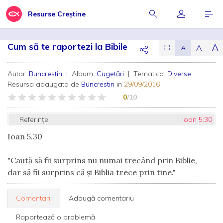
Resurse Creștine
Cum să te raportezi la Bibile
A
A
⛶
A
Autor:
Buncrestin
| Album:
Cugetări
| Tematica:
Diverse
Resursa adaugata de
Buncrestin
in
29/09/2016
0
/10
Referințe
Ioan 5:30
Ioan 5.30
"Caută să fii surprins nu numai trecând prin Biblie,
dar să fii surprins că şi Biblia trece prin tine."
Comentarii
Adaugă comentariu
Raportează o problemă