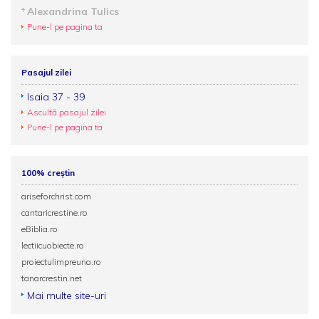
Alexandrina Tulics
Pune-l pe pagina ta
Pasajul zilei
Isaia 37 - 39
Ascultă pasajul zilei
Pune-l pe pagina ta
100% creștin
ariseforchrist.com
cantaricrestine.ro
eBiblia.ro
lectiicuobiecte.ro
proiectulimpreuna.ro
tanarcrestin.net
Mai multe site-uri