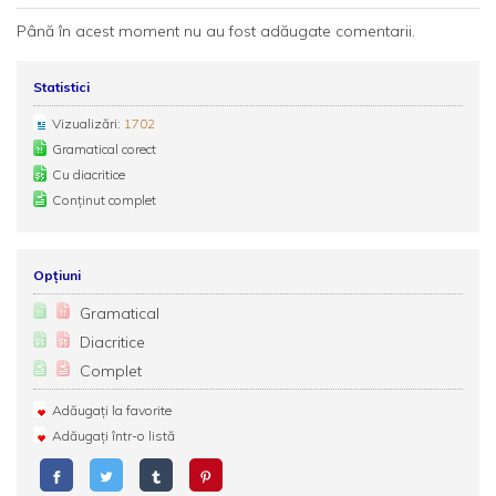
Până în acest moment nu au fost adăugate comentarii.
Statistici
Vizualizări:
1702
Gramatical corect
Cu diacritice
Conținut complet
Opțiuni
Gramatical
Diacritice
Complet
Adăugați la favorite
Adăugați într-o listă