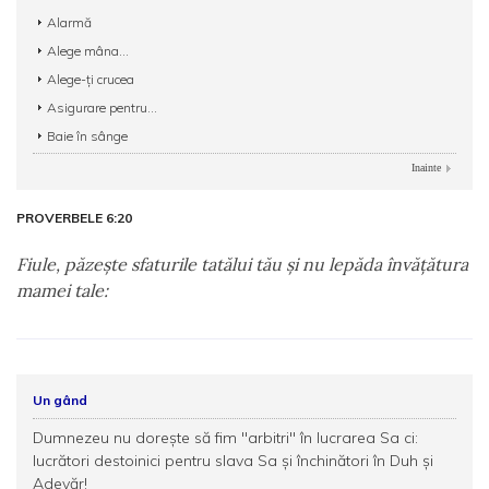
Alarmă
Alege mâna...
Alege-ţi crucea
Asigurare pentru...
Baie în sânge
Inainte
PROVERBELE 6:20
Fiule, păzeşte sfaturile tatălui tău şi nu lepăda învăţătura
mamei tale:
Un gând
Dumnezeu nu dorește să fim ''arbitri'' în lucrarea Sa ci:
lucrători destoinici pentru slava Sa şi închinători în Duh şi
Adevăr!