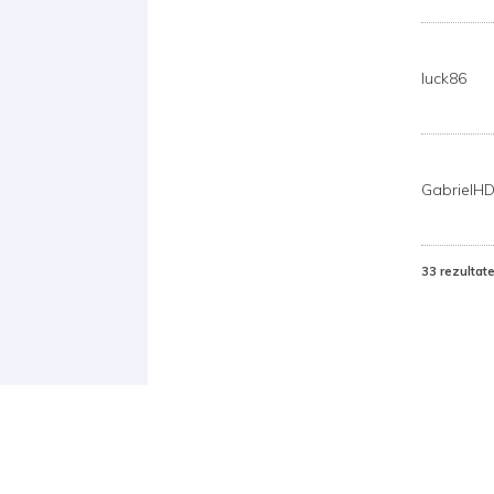
luck86
GabrielH
33 rezultat