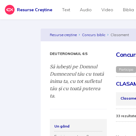
Resurse Creștine
Text
Audio
Video
Biblia
Resurse creștine
Concurs biblic
Clasament
Concurs
DEUTERONOMUL 6:5
Să iubeşti pe Domnul
Participa
Dumnezeul tău cu toată
inima ta, cu tot sufletul
CLASAM
tău şi cu toată puterea
ta.
Clasame
33 rezultat
Un gând