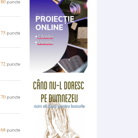
80
puncte
75
puncte
72
puncte
70
puncte
68
puncte