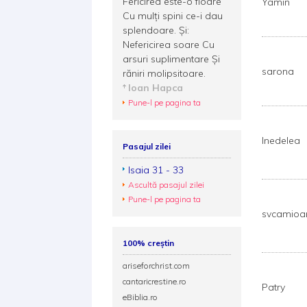
Fericirea este-o floare
Yamin
Cu mulți spini ce-i dau
splendoare. Și:
Nefericirea soare Cu
arsuri suplimentare Și
sarona
răniri molipsitoare.
Ioan Hapca
Pune-l pe pagina ta
lnedelea
Pasajul zilei
Isaia 31 - 33
Ascultă pasajul zilei
Pune-l pe pagina ta
svcamioa
100% creștin
ariseforchrist.com
cantaricrestine.ro
Patry
eBiblia.ro