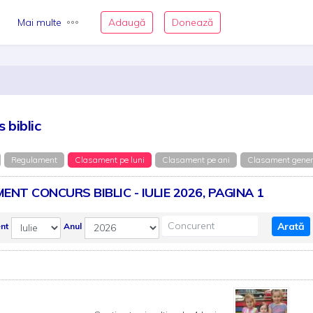
Mai multe
Adaugă
Donează
 biblic
Regulament
Clasament pe luni
Clasament pe ani
Clasament gener
ENT CONCURS BIBLIC - IULIE 2026, PAGINA 1
Arată
nt
Anul
e