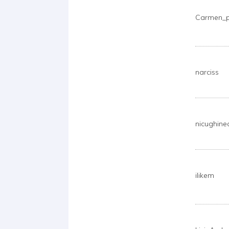
Carmen_
narciss
nicughine
ilikem