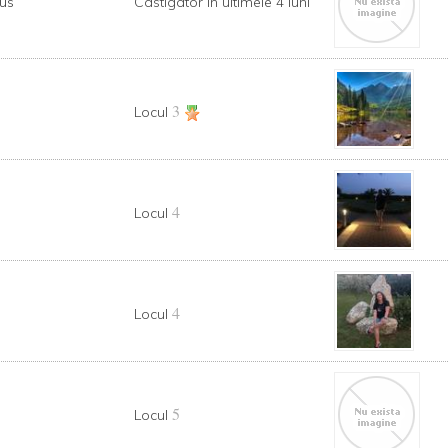
us
Castigator in ultimele 4 luni
3
Locul
4
Locul
4
Locul
5
Locul