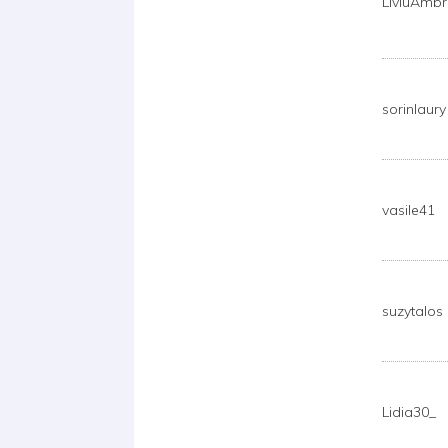
LiviuAmbr
sorinlaury
vasile41
suzytalos
Lidia30_