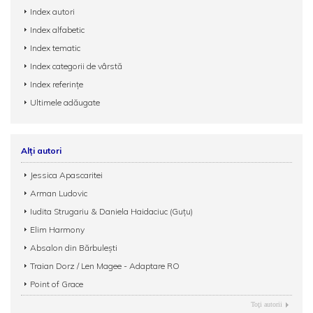
Index autori
Index alfabetic
Index tematic
Index categorii de vârstă
Index referințe
Ultimele adăugate
Alți autori
Jessica Apascaritei
Arman Ludovic
Iudita Strugariu & Daniela Haidaciuc (Guțu)
Elim Harmony
Absalon din Bărbulești
Traian Dorz / Len Magee - Adaptare RO
Point of Grace
Toţi autorii