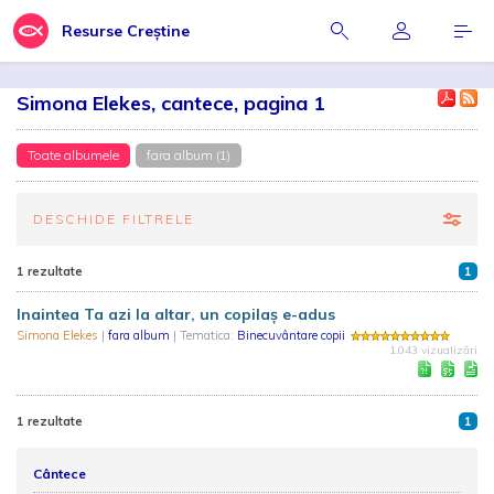
Resurse Creștine
Simona Elekes, cantece, pagina 1
Toate albumele
fara album (1)
DESCHIDE FILTRELE
1 rezultate
1
Inaintea Ta azi la altar, un copilaș e-adus
Simona Elekes
|
fara album
| Tematica:
Binecuvântare copii
1.043 vizualizări
1 rezultate
1
Cântece