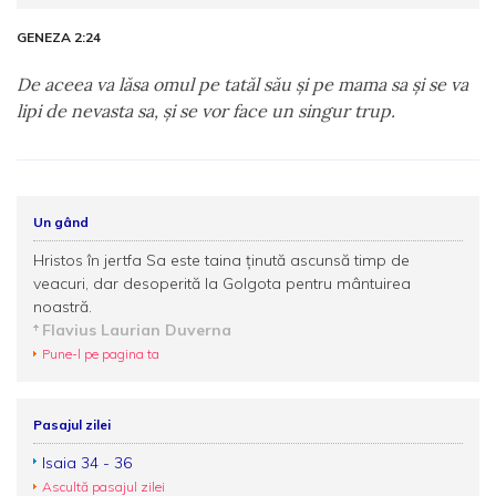
GENEZA 2:24
De aceea va lăsa omul pe tatăl său şi pe mama sa şi se va
lipi de nevasta sa, şi se vor face un singur trup.
Un gând
Hristos în jertfa Sa este taina ţinută ascunsă timp de
veacuri, dar desoperită la Golgota pentru mântuirea
noastră.
Flavius Laurian Duverna
Pune-l pe pagina ta
Pasajul zilei
Isaia 34 - 36
Ascultă pasajul zilei