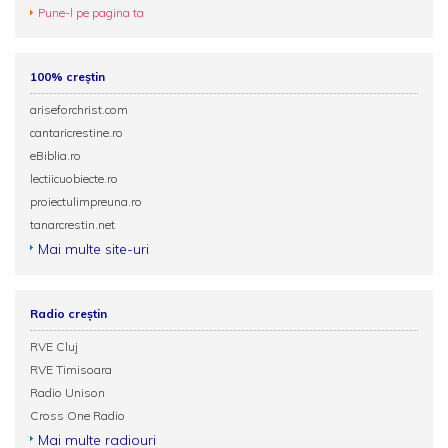
Pune-l pe pagina ta
100% creștin
ariseforchrist.com
cantaricrestine.ro
eBiblia.ro
lectiicuobiecte.ro
proiectulimpreuna.ro
tanarcrestin.net
Mai multe site-uri
Radio creștin
RVE Cluj
RVE Timisoara
Radio Unison
Cross One Radio
Mai multe radiouri