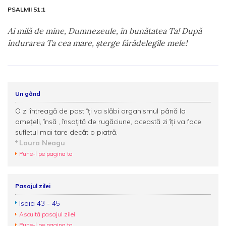
PSALMII 51:1
Ai milă de mine, Dumnezeule, în bunătatea Ta! După
îndurarea Ta cea mare, şterge fărădelegile mele!
Un gând
O zi întreagă de post îţi va slăbi organismul până la
ameţeli, însă , însoţită de rugăciune, această zi îţi va face
sufletul mai tare decât o piatră.
Laura Neagu
Pune-l pe pagina ta
Pasajul zilei
Isaia 43 - 45
Ascultă pasajul zilei
Pune-l pe pagina ta