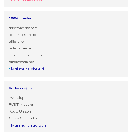
100% creștin
ariseforchrist.com
cantaricrestine.ro
eBiblia.ro
lectiicuobiecte.ro
proiectulimpreuna.ro
tanarcrestin.net
Mai multe site-uri
Radio creștin
RVE Cluj
RVE Timisoara
Radio Unison
Cross One Radio
Mai multe radiouri