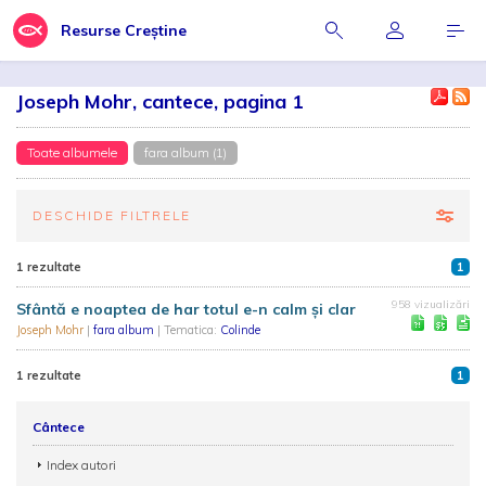
Resurse Creștine
Joseph Mohr, cantece, pagina 1
Toate albumele
fara album (1)
DESCHIDE FILTRELE
1 rezultate
1
958 vizualizări
Sfântă e noaptea de har totul e-n calm și clar
Joseph Mohr
|
fara album
| Tematica:
Colinde
1 rezultate
1
Cântece
Index autori