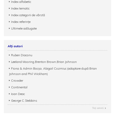
Index alfabetic
Index tematic
Index categorii de vârstă
Index referințe
Ultimele adăugate
Alți autori
Ruben Diaconu
Leeland Mooring,Brenton Brown,Brian Johnson
Fiona & Admin Bocșa, Abigail Cozmiuc (adaptare după Brian
Johnson and Phil Wickham)
Crowder
Continental
Ioan Deac
George C.Stebbins
Toţi autorii