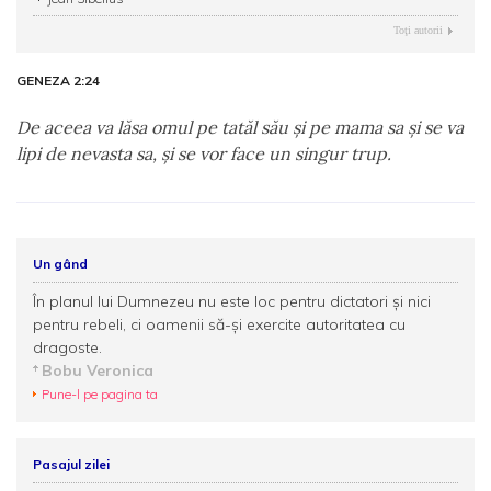
Toţi autorii
GENEZA 2:24
De aceea va lăsa omul pe tatăl său şi pe mama sa şi se va
lipi de nevasta sa, şi se vor face un singur trup.
Un gând
În planul lui Dumnezeu nu este loc pentru dictatori și nici
pentru rebeli, ci oamenii să-și exercite autoritatea cu
dragoste.
Bobu Veronica
Pune-l pe pagina ta
Pasajul zilei