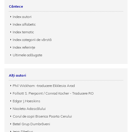
Cântece
Index autori
Index alfabetic
Index tematic
Index categorii de vârstă
Index referințe
Ultimele adăugate
Alți autori
Phil Wickham -traducere Ekklesia Arad
Folliott S. Pierpoint / Conrad Kocher - Traducere RO
Edgar J.Haeskins
Nicoleta Adascălului
Corul de copii Biserica Poarta Cerului
Betel Grup Dumbrăveni
Jean Sibelius