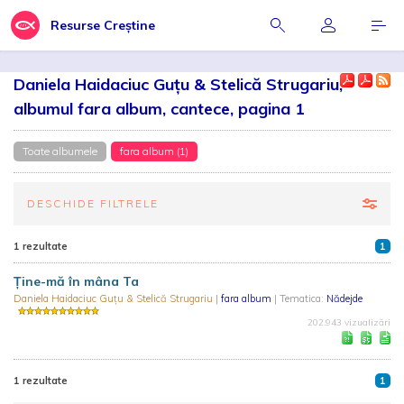
Resurse Creștine
Daniela Haidaciuc Guțu & Stelică Strugariu,
albumul fara album, cantece, pagina 1
Toate albumele
fara album (1)
DESCHIDE FILTRELE
1 rezultate
1
Ţine-mă în mâna Ta
Daniela Haidaciuc Guțu & Stelică Strugariu
|
fara album
| Tematica:
Nădejde
202.943 vizualizări
1 rezultate
1