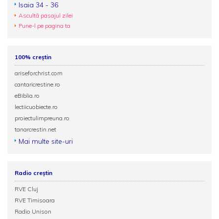
Isaia 34 - 36
Ascultă pasajul zilei
Pune-l pe pagina ta
100% creștin
ariseforchrist.com
cantaricrestine.ro
eBiblia.ro
lectiicuobiecte.ro
proiectulimpreuna.ro
tanarcrestin.net
Mai multe site-uri
Radio creștin
RVE Cluj
RVE Timisoara
Radio Unison