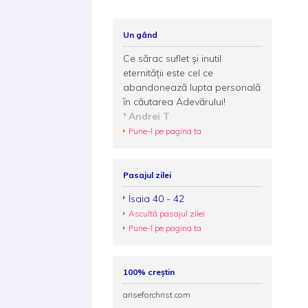
Un gând
Ce sărac suflet şi inutil
eternităţii este cel ce
abandonează lupta personală
ȋn căutarea Adevărului!
Andrei T
Pune-l pe pagina ta
Pasajul zilei
Isaia 40 - 42
Ascultă pasajul zilei
Pune-l pe pagina ta
100% creștin
ariseforchrist.com