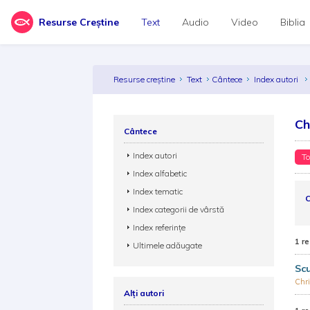
Resurse Creștine
Text
Audio
Video
Biblia
Resurse creștine
Text
Cântece
Index autori
Ch
Cântece
Index autori
To
Index alfabetic
Index tematic
C
Index categorii de vârstă
Index referințe
1 re
Ultimele adăugate
Scu
Chri
Alți autori