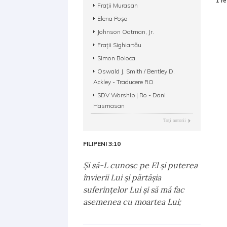
1 re
Fraţii Murasan
Elena Poșa
Johnson Oatman, Jr.
Frații Sighiartău
Simon Boloca
Oswald J. Smith / Bentley D.
Ackley - Traducere RO
SDV Worship | Ro - Dani
Hasmasan
Toţi autorii
FILIPENI 3:10
Şi să-L cunosc pe El şi puterea
învierii Lui şi părtăşia
suferinţelor Lui şi să mă fac
asemenea cu moartea Lui;