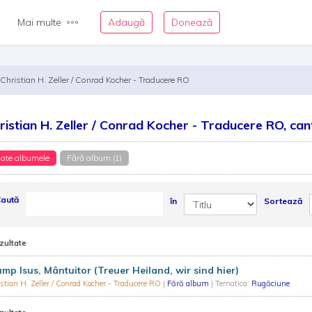
Mai multe
Adaugă
Donează
Christian H. Zeller / Conrad Kocher - Traducere RO
ristian H. Zeller / Conrad Kocher - Traducere RO, can
ate albumele
Fără album (1)
aută
în
Sortează
zultate
mp Isus, Mântuitor (Treuer Heiland, wir sind hier)
stian H. Zeller / Conrad Kocher - Traducere RO
|
Fără album
| Tematica:
Rugăciune