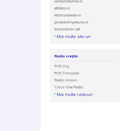
cantaricrestine.ro
eBiblia.ro
lectiicuobiecte.ro
proiectulimpreuna.ro
tanarcrestin.net
Mai multe site-uri
Radio creștin
RVE Cluj
RVE Timisoara
Radio Unison
Cross One Radio
Mai multe radiouri