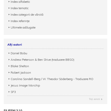
Index alfabetic
Index tematic
Index categorii de vârstă
Index referințe
Ultimele adăugate
Alți autori
Daniel Bobu
Andrew Peterson & Ben Shive (traducere BBSO)
Blake Shelton
Robert Jackson
Carolina Sandell-Berg / W. Theodor Söderberg - Traducere RO
Jesus Image Worship
SF3
Toţi autorii
FILIPENI 3:10