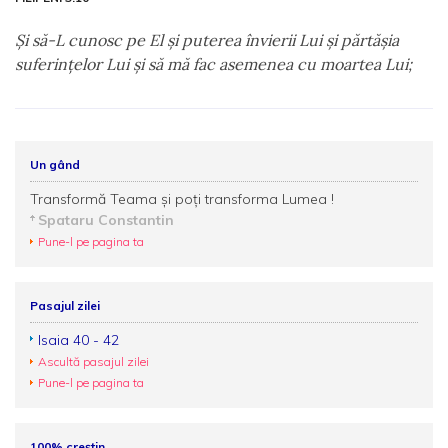
Şi să-L cunosc pe El şi puterea învierii Lui şi părtăşia
suferinţelor Lui şi să mă fac asemenea cu moartea Lui;
Un gând
Transformă Teama şi poţi transforma Lumea !
Spataru Constantin
Pune-l pe pagina ta
Pasajul zilei
Isaia 40 - 42
Ascultă pasajul zilei
Pune-l pe pagina ta
100% creștin