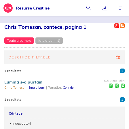
Resurse Creștine
Chris Tomesan, cantece, pagina 1
Toate albumele
fara album (1)
DESCHIDE FILTRELE
1 rezultate
1
509 vizualizări
Lumina s-o purtam
Chris Tomesan
|
fara album
| Tematica:
Colinde
1 rezultate
1
Cântece
Index autori