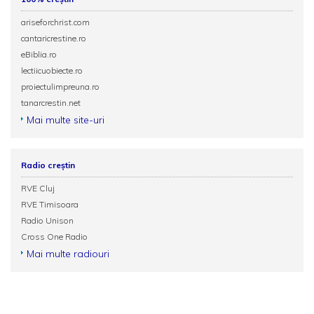
ariseforchrist.com
cantaricrestine.ro
eBiblia.ro
lectiicuobiecte.ro
proiectulimpreuna.ro
tanarcrestin.net
Mai multe site-uri
Radio creștin
RVE Cluj
RVE Timisoara
Radio Unison
Cross One Radio
Mai multe radiouri