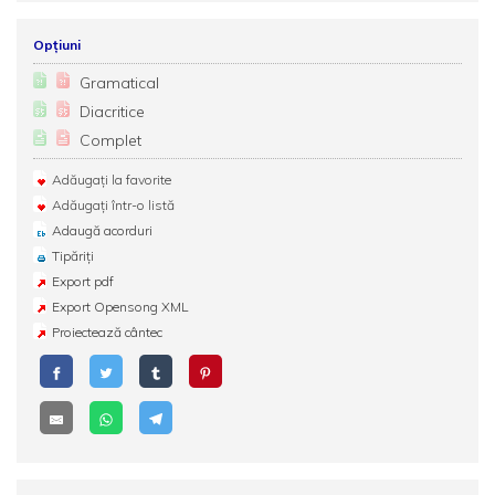
Opțiuni
Gramatical
Diacritice
Complet
Adăugați la favorite
Adăugați într-o listă
Adaugă acorduri
Tipăriți
Export pdf
Export Opensong XML
Proiectează cântec