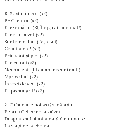
R: Slăvim în cor (x2)
Pe Creator (x2)
El e-mpărat (El, Împărat minunat!)
El ne-a salvat (x2)
Suntem ai Lui! (Fața Lui)
Ce minunat! (x2)
Prin vânt și ploi (x2)
El e cu noi (x2)
Necontenit (El cu noi necontenit!)
Mărire Lui! (x2)
În veci de veci (x2)
Fii preamărit! (x2)
2. Cu bucurie noi astăzi cântăm
Pentru Cel ce ne-a salvat!
Dragostea Lui minunată din moarte
La viață ne-a chemat.