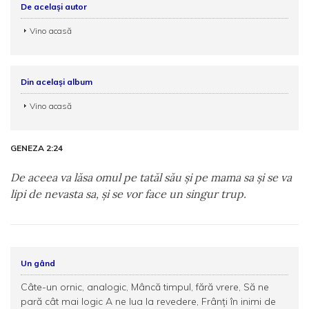
De același autor
Vino acasă
Din același album
Vino acasă
GENEZA 2:24
De aceea va lăsa omul pe tatăl său şi pe mama sa şi se va
lipi de nevasta sa, şi se vor face un singur trup.
Un gând
Câte-un ornic, analogic, Mâncă timpul, fără vrere, Să ne
pară cât mai logic A ne lua la revedere, Frânți în inimi de