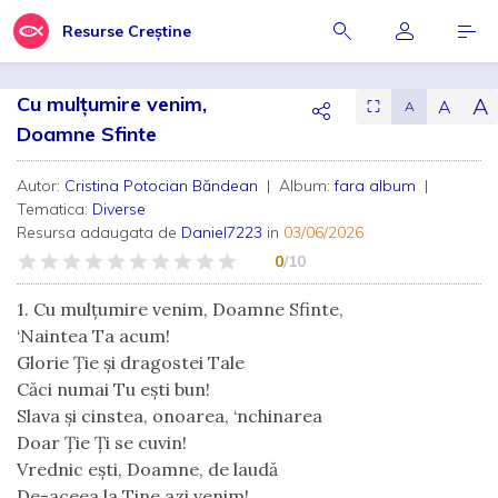
Resurse Creștine
Cu mulțumire venim,
A
A
⛶
A
Doamne Sfinte
Autor:
Cristina Potocian Băndean
| Album:
fara album
|
Tematica:
Diverse
Resursa adaugata de
Daniel7223
in
03/06/2026
0
/10
1. Cu mulțumire venim, Doamne Sfinte,
‘Naintea Ta acum!
Glorie Ție și dragostei Tale
Căci numai Tu ești bun!
Slava și cinstea, onoarea, ‘nchinarea
Doar Ție Ți se cuvin!
Vrednic ești, Doamne, de laudă
De-aceea la Tine azi venim!