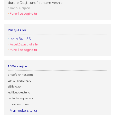
durere Deși, „una” suntem veșnic!
Ioan Hapca
Pune-l pe pagina ta
Pasajul zilei
Isaia 34 - 36
Ascultă pasajul zilei
Pune-l pe pagina ta
100% creștin
ariseforchrist.com
cantaricrestine.ro
eBiblia.ro
lectiicuobiecte.ro
proiectulimpreuna.ro
tanarcrestin.net
Mai multe site-uri