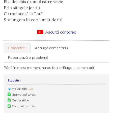
El a deschis drumul către vecie
Prin sângele jertfit,
Cu toți acasă la Tatăl,
S-ajungem în cerul mult dorit!
Ascultă cântarea
Comentarii
Adaugă comentariu
Raportează o problemă
Până în acest moment nu au fost adăugate comentarii.
Statistici
Vizualizări:
133
Gramatical corect
Cu diacritice
Conținut complet